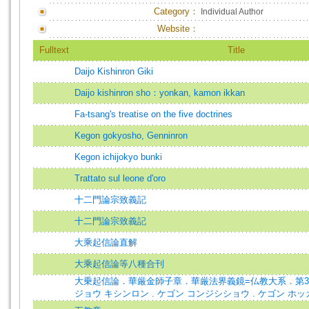
Category：
Individual Author
Website：
Fulltext
Title
Daijo Kishinron Giki
Daijo kishinron sho：yonkan, kamon ikkan
Fa-tsang's treatise on the five doctrines
Kegon gokyosho, Genninron
Kegon ichijokyo bunki
Trattato sul leone d'oro
十二門論宗致義記
十二門論宗致義記
大乘起信論直解
大乘起信論等八種合刊
大乗起信論．華厳金師子章．華厳法界義鏡=仏教大系．第3(
ジョウ キシンロン . ケゴン コンジシショウ . ケゴン ホ