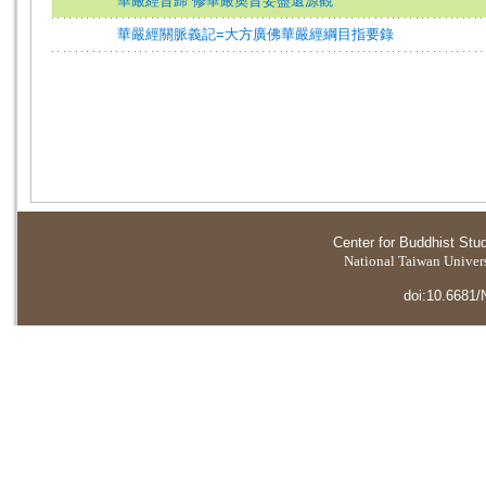
華嚴經旨歸 修華嚴奧旨妄盡還源觀
華嚴經關脈義記=大方廣佛華嚴經綱目指要錄
Center for Buddhist Stu
National Taiwan Universi
doi:10.6681