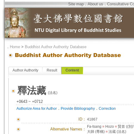
Site map
．
About us
．
Consultative C
．
Home
>
Buddhist Author Authority Database
Author Authority
Result
Content
釋法藏
(法名)
+0643 ~ +0712
．
．
Authorize Area for Author
Provide Bibliography
Correction
ID
：
41867
Fa-tsang
=
Hozo
=
賢首 ((別)
Alternative Names：
大師 (尊稱)
=
法蔵 (法名)