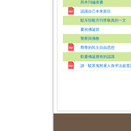
與本刊編者書
認識自己本來面目
駁斥恒毅月刊李敬真的一文
慶祝佛誕節
警察與佛教
釋尊的民主自由思想
歡慶佛誕應有的認識
讀「駁眾鬼附著人身求法超度