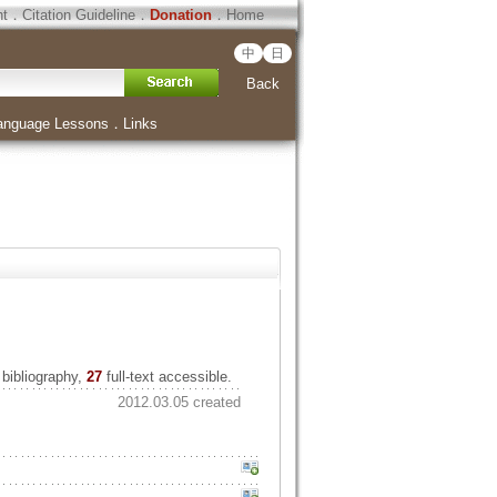
ht
．
Citation Guideline
．
Donation
．
Home
中
日
Back
anguage Lessons
．
Links
bibliography,
27
full-text accessible.
2012.03.05 created