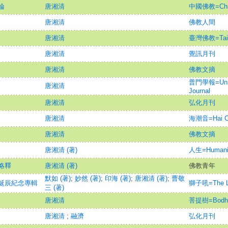
論
唐湘清
中國佛教=Chine
唐湘清
佛教人間
唐湘清
臺灣佛教=Taiwa
唐湘清
覺訊月刊
唐湘清
佛教文摘
普門學報=Unive
唐湘清
Journal
唐湘清
弘化月刊
唐湘清
海潮音=Hai Ch
唐湘清
佛教文摘
唐湘清 (著)
人生=Humani
略釋
唐湘清 (著)
佛教青年
默如 (著)
;
妙然 (著)
;
印海 (著)
;
唐湘清 (著)
;
曹敬
誕辰紀念專輯
獅子吼=The Lio
三 (著)
唐湘清
菩提樹=Bodh
唐湘清
;
融濟
弘化月刊