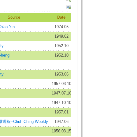
Source
Date
'ao Yin
1974.05
1949.02
ty
1952.10
heng
1952.10
ty
1953.06
1957.03-10
1947.07.10
1947.10.10
1957.01
報=Chuh Ching Weekly
1947.06
1956.03.15