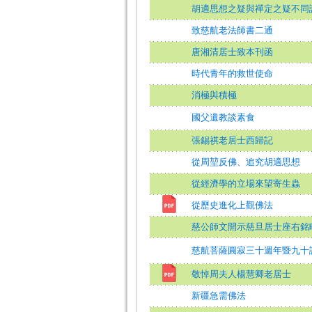
胡適思想之疑與禪定之疑不同
致慈航老法師書二通
唐湘清居士致本刊函
時代青年的救世使命
消極與積極
國父遺教談素食
張錫祺老居士西歸記
從周堃反佛、追究胡適思想
從經濟學的立場來望寄生蟲
從歷史進化上觀佛法
慈公師文開示慈旦居士座右銘
慈航菩薩圓寂三十週年暨九十
敬悼周夫人楊慧卿老居士
新疆急需佛法