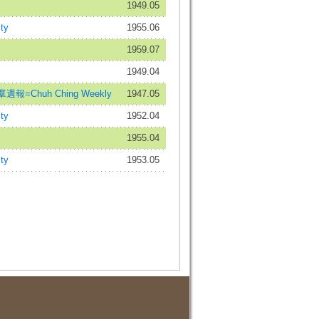
1949.05
ty
1955.06
1959.07
1949.04
報=Chuh Ching Weekly
1947.05
ty
1952.04
1955.04
ty
1953.05