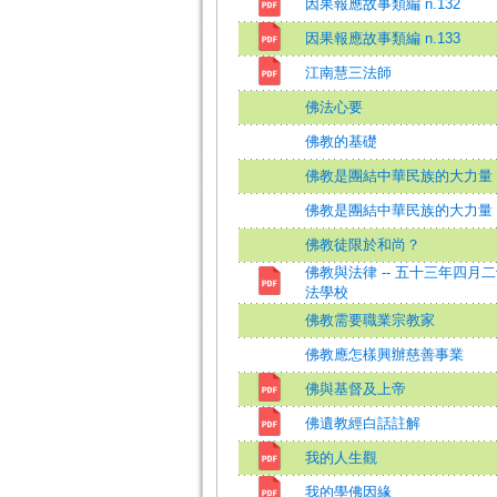
因果報應故事類編 n.132
因果報應故事類編 n.133
江南慧三法師
佛法心要
佛教的基礎
佛教是團結中華民族的大力量
佛教是團結中華民族的大力量
佛教徒限於和尚？
佛教與法律 -- 五十三年四月
法學校
佛教需要職業宗教家
佛教應怎樣興辦慈善事業
佛與基督及上帝
佛遺教經白話註解
我的人生觀
我的學佛因緣