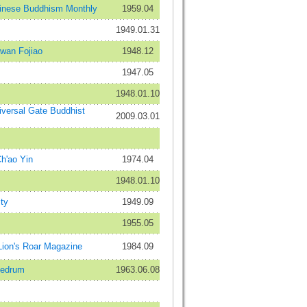
se Buddhism Monthly
1959.04
1949.01.31
n Fojiao
1948.12
1947.05
1948.01.10
rsal Gate Buddhist
2009.03.01
'ao Yin
1974.04
1948.01.10
ty
1949.09
1955.05
n's Roar Magazine
1984.09
edrum
1963.06.08