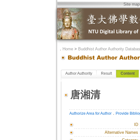
Site map
．
Home
>
Buddhist Author Authority Databa
Author Authority
Result
Content
唐湘清
．
Authorize Area for Author
Provide Bibli
ID
Alternative Names