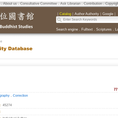
．
About us
．
Consultative Committee
．
Ask Librarian
．
Contribution
．
Copyrig
｜
Catalog
｜
Author Authority
｜
Google
｜
Search engine
．
Fulltext
．
Scriptures
．
L
se
77
．
ography
Correction
：
45274
：