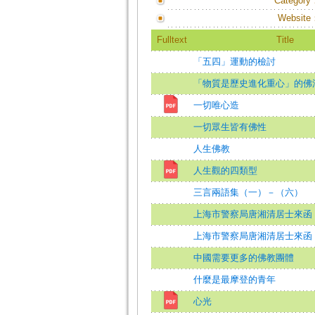
Category
Website
Fulltext
Title
「五四」運動的檢討
「物質是歷史進化重心」的佛
一切唯心造
一切眾生皆有佛性
人生佛教
人生觀的四類型
三言兩語集（一）－（六）
上海市警察局唐湘清居士來函
上海市警察局唐湘清居士來函
中國需要更多的佛教團體
什麼是最摩登的青年
心光