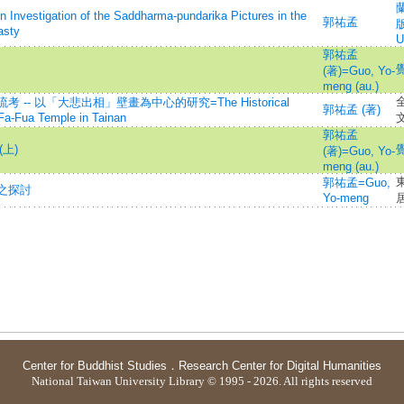
ation of the Saddharma-pundarika Pictures in the
郭祐孟
版
asty
U
郭祐孟
(著)=Guo, Yo-
meng (au.)
- 以「大悲出相」壁畫為中心的研究=The Historical
郭祐孟 (著)
Fa-Fua Temple in Tainan
郭祐孟
上)
(著)=Guo, Yo-
meng (au.)
東
郭祐孟=Guo,
之探討
Yo-meng
Center for Buddhist Studies
．
Research Center for Digital Humanities
National Taiwan University Library © 1995 - 2026. All rights reserved