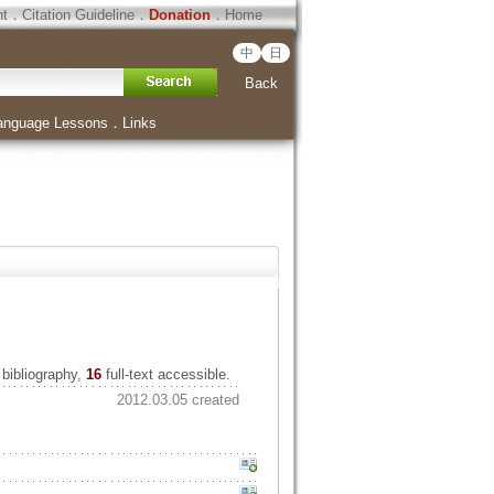
ht
．
Citation Guideline
．
Donation
．
Home
中
日
Back
anguage Lessons
．
Links
bibliography,
16
full-text accessible.
2012.03.05 created