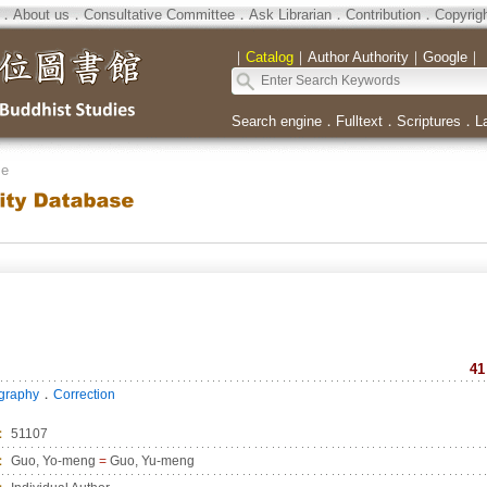
．
About us
．
Consultative Committee
．
Ask Librarian
．
Contribution
．
Copyrig
｜
Catalog
｜
Author Authority
｜
Google
｜
Search engine
．
Fulltext
．
Scriptures
．
L
se
41
．
ography
Correction
：
51107
：
Guo, Yo-meng
=
Guo, Yu-meng