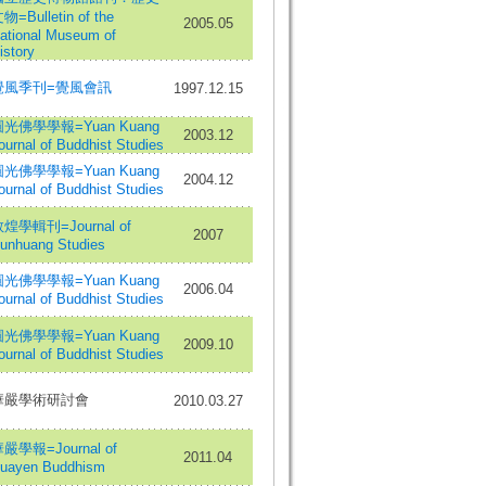
物=Bulletin of the
2005.05
ational Museum of
istory
覺風季刊=覺風會訊
1997.12.15
光佛學學報=Yuan Kuang
2003.12
ournal of Buddhist Studies
光佛學學報=Yuan Kuang
2004.12
ournal of Buddhist Studies
煌學輯刊=Journal of
2007
unhuang Studies
光佛學學報=Yuan Kuang
2006.04
ournal of Buddhist Studies
光佛學學報=Yuan Kuang
2009.10
ournal of Buddhist Studies
華嚴學術研討會
2010.03.27
嚴學報=Journal of
2011.04
uayen Buddhism