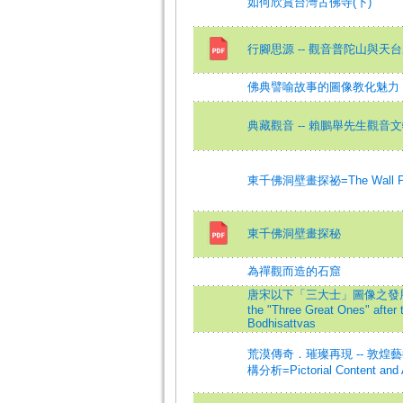
如何欣賞台灣古佛寺(下)
行腳思源 -- 觀音普陀山與天
佛典譬喻故事的圖像教化魅力
典藏觀音 -- 賴鵬舉先生觀音
東千佛洞壁畫探祕=The Wall Painti
東千佛洞壁畫探秘
為禪觀而造的石窟
唐宋以下「三大士」圖像之發展 --
the "Three Great Ones" after
Bodhisattvas
荒漠傳奇．璀璨再現 -- 敦煌藝
構分析=Pictorial Content and An