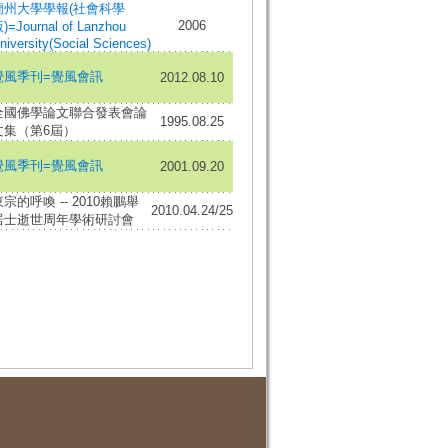
蘭州大學學報(社會科學
2006
)=Journal of Lanzhou
niversity(Social Sciences)
覺風季刊=覺風會訊
2012.08.10
全國佛學論文聯合發表會論
1995.08.25
文集（第6屆）
覺風季刊=覺風會訊
2001.09.20
宗的呼喚 -- 2010賴鵬舉
2010.04.24/25
居士逝世周年學術研討會