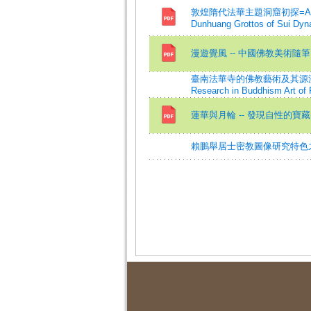
敦煌隋代法華主題洞窟初探=An Investig
Dunhuang Grottos of Sui Dyn
漫遊覺風 -- 中國佛教美術隨筆
臺南法華寺的佛教藝術及其源流考 -
Research in Buddhism Art of 
蓮華與月輪 -- 發現自性的寶藏(
賴鵬舉居士密教圖像研究特色