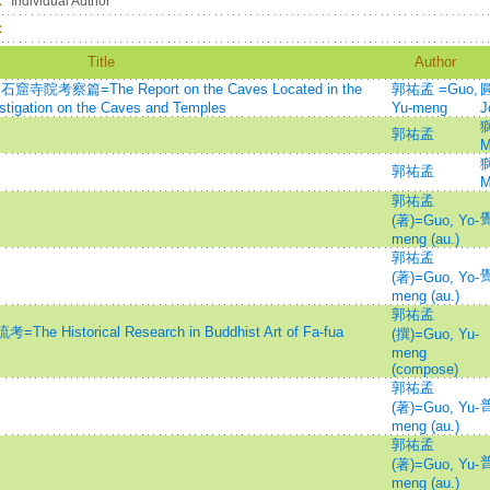
：
Individual Author
：
Title
Author
考察篇=The Report on the Caves Located in the
郭祐孟 =Guo,
圓
estigation on the Caves and Temples
Yu-meng
J
獅
郭祐孟
M
獅
郭祐孟
M
郭祐孟
(著)=Guo, Yo-
meng (au.)
郭祐孟
(著)=Guo, Yo-
meng (au.)
郭祐孟
torical Research in Buddhist Art of Fa-fua
(撰)=Guo, Yu-
meng
(compose)
郭祐孟
普
(著)=Guo, Yu-
meng (au.)
郭祐孟
普
(著)=Guo, Yu-
meng (au.)