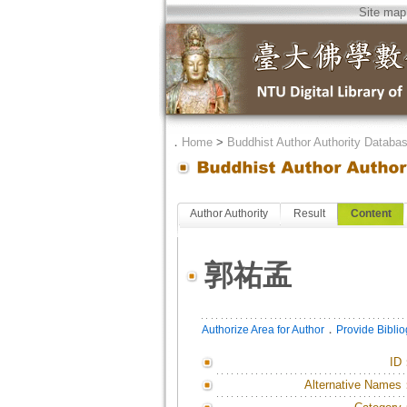
Site map
．
Home
>
Buddhist Author Authority Databa
Author Authority
Result
Content
郭祐孟
．
Authorize Area for Author
Provide Bibli
ID
Alternative Names