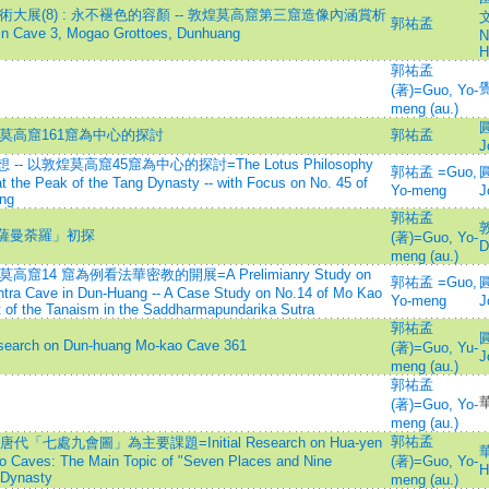
術大展(8) : 永不褪色的容顏 -- 敦煌莫高窟第三窟造像內涵賞析
文
郭祐孟
s in Cave 3, Mogao Grottoes, Dunhuang
N
H
郭祐孟
(著)=Guo, Yo-
meng (au.)
圓
煌莫高窟161窟為中心的探討
郭祐孟
J
以敦煌莫高窟45窟為中心的探討=The Lotus Philosophy
郭祐孟 =Guo,
圓
t the Peak of the Tang Dynasty -- with Focus on No. 45 of
Yo-meng
J
ng
郭祐孟
敦
薩曼荼羅」初探
(著)=Guo, Yo-
D
meng (au.)
窟14 窟為例看法華密教的開展=A Prelimianry Study on
郭祐孟 =Guo,
圓
antra Cave in Dun-Huang -- A Case Study on No.14 of Mo Kao
Yo-meng
J
 of the Tanaism in the Saddharmapundarika Sutra
郭祐孟
圓
h on Dun-huang Mo-kao Cave 361
(著)=Guo, Yu-
J
meng (au.)
郭祐孟
(著)=Guo, Yo-
meng (au.)
郭祐孟
處九會圖」為主要課題=Initial Research on Hua-yen
華
o Caves: The Main Topic of "Seven Places and Nine
(著)=Guo, Yo-
H
 Dynasty
meng (au.)