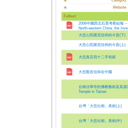
Category
Website
Fulltext
2006中國西北石窟考察結報 -- 石窟寺院
North-western China: the Inv
大悲心陀羅尼信仰的今昔(下)
大悲心陀羅尼信仰的今昔(上)
大悲真言四十二手初探
大悲觀音信仰在中國
台南法華寺的佛教藝術及其源流考=The His
Temple in Tainan
台灣「大悲出相」美術(上)
台灣「大悲出相」美術(中)