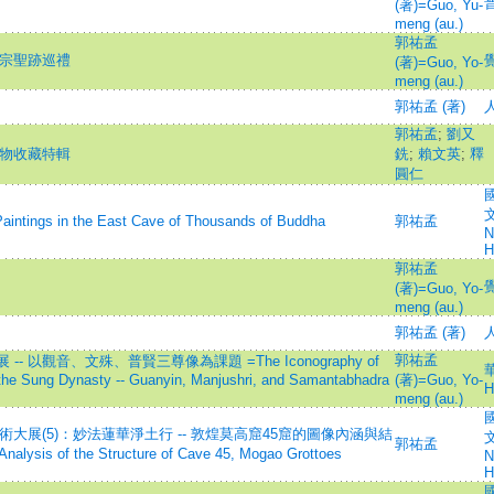
普
(著)=Guo, Yu-
meng (au.)
郭祐孟
台宗聖跡巡禮
(著)=Guo, Yo-
meng (au.)
郭祐孟 (著)
人
郭祐孟
;
劉又
文物收藏特輯
銑
;
賴文英
;
釋
圓仁
文
ngs in the East Cave of Thousands of Buddha
郭祐孟
N
H
郭祐孟
(著)=Guo, Yo-
meng (au.)
郭祐孟 (著)
人
郭祐孟
 以觀音、文殊、普賢三尊像為課題 =The Iconography of
華
 the Sung Dynasty -- Guanyin, Manjushri, and Samantabhadra
(著)=Guo, Yo-
H
meng (au.)
術大展(5)：妙法蓮華淨土行 -- 敦煌莫高窟45窟的圖像內涵與結
文
郭祐孟
alysis of the Structure of Cave 45, Mogao Grottoes
N
H