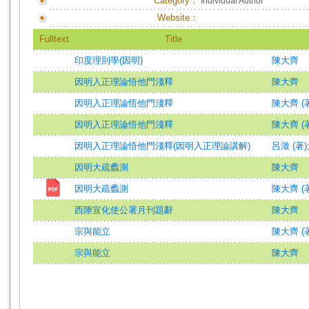
Category：
Individual Author
Website：
Fulltext
Title
印度理則學(因明)
陳大齊
因明入正理論悟他門淺釋
陳大齊
因明入正理論悟他門淺釋
陳大齊 (著)
因明入正理論悟他門淺釋
陳大齊 (著)
因明入正理論悟他門淺釋(因明入正理論講解)
呂澂 (著)
因明大疏蠡測
陳大齊
因明大疏蠡測
陳大齊 (
西陲宣化使公署月刊題辭
陳大齊
宗與能立
陳大齊 (著)
宗與能立
陳大齊