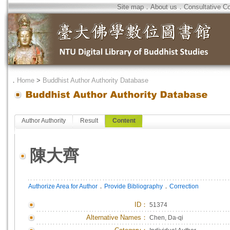
Site map
．
About us
．
Consultative C
．
Home
>
Buddhist Author Authority Database
Author Authority
Result
Content
陳大齊
．
．
Authorize Area for Author
Provide Bibliography
Correction
ID
：
51374
Alternative Names：
Chen, Da-qi