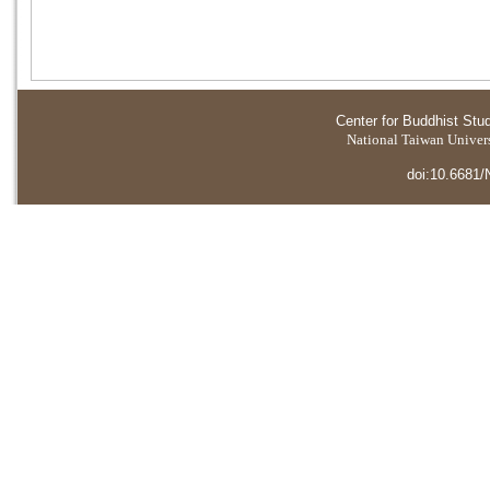
Center for Buddhist Stu
National Taiwan Universi
doi:10.6681