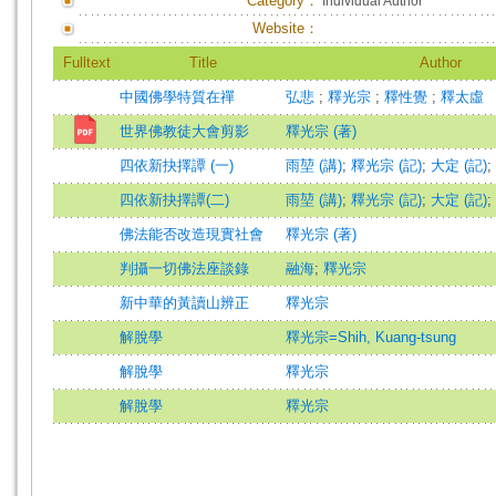
Category：
Individual Author
Website：
Fulltext
Title
Author
中國佛學特質在禪
弘悲
;
釋光宗
;
釋性覺
;
釋太虛
世界佛教徒大會剪影
釋光宗 (著)
四依新抉擇譚 (一)
雨堃 (講)
;
釋光宗 (記)
;
大定 (記)
;
四依新抉擇譚(二)
雨堃 (講)
;
釋光宗 (記)
;
大定 (記)
;
佛法能否改造現實社會
釋光宗 (著)
判攝一切佛法座談錄
融海
;
釋光宗
新中華的黃讀山辨正
釋光宗
解脫學
釋光宗=Shih, Kuang-tsung
解脫學
釋光宗
解脫學
釋光宗