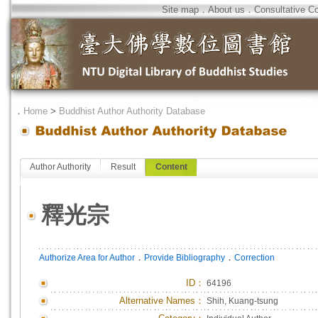
Site map
．
About us
．
Consultative C
．
Home
>
Buddhist Author Authority Database
Author Authority
Result
Content
釋光宗
．
．
Authorize Area for Author
Provide Bibliography
Correction
ID
：
64196
Alternative Names：
Shih, Kuang-tsung