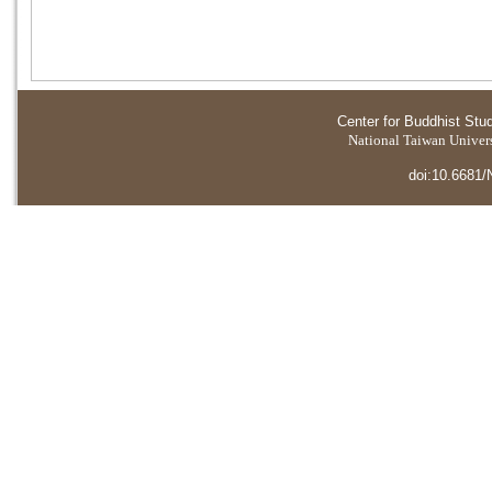
Center for Buddhist Stu
National Taiwan Universi
doi:10.6681