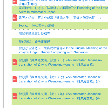
dhatu Theory
室町時代における『法華経』の唱導=The Preaching of the Lotu
Sutra in Muromachi Japan
書評と紹介：石井公成著『聖徳太子──実像と伝説の間──』
神と仏 -- 神仏習合の諸相
能登半島地震と妙成寺
現代語訳：妙法蓮華経
智顗から湛然へ : 性具説の場合=On the Original Meaning of the
Zhi-yi's Xing-ju Theory Comparing with Zhan-ran's
智顗撰『維摩経文疏』訳注（一）=An annotated Japanese-
translation of Zhiyi’s Weimojing wenshu『維摩経文疏』
智顗撰『維摩経文疏』訳注（七）=An annotated Japanese-
translation of Zhiyi’s Weimojing wenshu『維摩経文疏』(7)
智顗撰『維摩経文疏』訳注（九）=An annotated Japanese-
translation of Zhiyi’s Weimojing wenshu『維摩経文疏』(9)