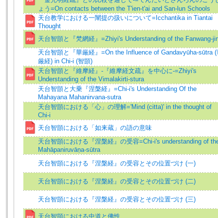
ょう=On contacts between the T'ien-t'ai and San-lun Schools
天台教学における一闡提の扱いについて=Icchantika in Tiantai
Thought
天台智顗と『梵網経』=Zhiyi's Understanding of the Fanwang-ji
天台智顗と『華厳経』=On the Influence of Gandavyūha-sūtra 
厳経) in Chi-i (智顗)
天台智顗と『維摩経』-『維摩経文疏』を中心に-=Zhiyi's
Understanding of the Vimalakirti-stura
天台智顗と大乗『涅槃経』=Chi-i's Understanding Of the
Mahayana Mahanirvana-sutra
天台智顗における「心」の理解='Mind (citta)' in the thought of
Chi-i
天台智顗における「如来蔵」の語の意味
天台智顗における『涅槃経』の受容=Chi-i's understanding of th
Mahāpaniruvāṇa-sūtra
天台智顗における『涅槃経』の受容とその位置づけ (一)
天台智顗における『涅槃経』の受容とその位置づけ (二)
天台智顗における『涅槃経』の受容とその位置づけ (三)
天台智顗における中道と佛性