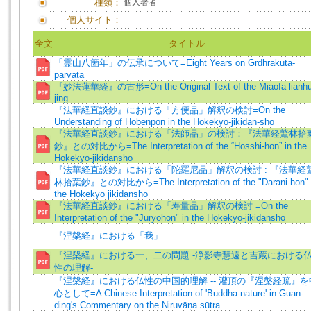
種類：
個人著者
個人サイト：
全文
タイトル
「霊山八箇年」の伝承について=Eight Years on Gṛdhrakūṭa-
parvata
『妙法蓮華経』の古形=On the Original Text of the Miaofa lianh
jing
『法華経直談鈔』における「方便品」解釈の検討=On the
Understanding of Hobenpon in the Hokekyō-jikidan-shō
『法華経直談鈔』における「法師品」の検討：『法華経鷲林拾
鈔』との対比から=The Interpretation of the “Hosshi-hon” in the
Hokekyō-jikidanshō
『法華経直談鈔』における「陀羅尼品」解釈の検討 : 『法華経
林拾葉鈔』との対比から=The Interpretation of the "Darani-hon" 
the Hokekyo jikidansho
『法華経直談鈔』における「寿量品」解釈の検討 =On the
Interpretation of the "Juryohon" in the Hokekyo-jikidansho
『涅槃経』における「我」
『涅槃経』における一、二の問題 -浄影寺慧遠と吉蔵における
性の理解-
『涅槃経』における仏性の中国的理解 -- 灌頂の『涅槃経疏』を
心として=A Chinese Interpretation of 'Buddha-nature' in Guan-
ding's Commentary on the Niruvāṇa sūtra