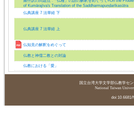
羅什訳の問題点 :「仏種」の語の解釈をめぐって=On the Proble
of Kumārajīva's Translation of the Saddharmapuṇḍarīkasūtra
仏典講座 7 法華経 下
仏典講座 7 法華経 上
仏知見の解釈をめぐって
仏教と神儒二教との対論
仏教における「愛」
国立台湾大学
文学部仏教学セン
National Taiwan Universi
doi:10.6681