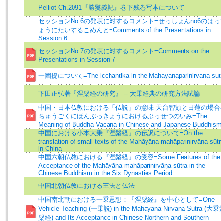
Pelliot Ch.2091『勝鬘義記』巻下残巻写本について
セッションNo.6の発表に対するコメント=せっしょんno6のはっ
ょうにたいするこめんと=Comments of the Presentations in
Session 6
セッションNo.7の発表に対するコメント=Comments on the
Presentations in Session 7
一闡提について=The icchantika in the Mahayanaparinirvana-sut
下田正弘著『涅槃経の研究』 -- 大乗経典の研究方法試論
中国・日本仏教における「仏説」の意味-天台智顗と日蓮の場合
ちゅうごくにほんぶっきょうにおけるぶっせつのいみ=The
Meaning of Buddha-Vacana in Chinese and Japanese Buddhis
中国における小本大乗『涅槃経』の伝訳について=On the
translation of small texts of the Mahāyāna mahāparinirvāna-sūt
in China
中国六朝仏教における『涅槃経』の受容=Some Features of the
Acceptance of the Mahāyāna-mahāparinirvāṇa-sūtra in the
Chinese Buddhism in the Six Dynasties Period
中国北朝仏教における王法と仏法
中国南北朝における一乗思想：『涅槃経』を中心として=One
Vehicle Teaching (一乗説) in the Mahayana Nirvana Sutra (大
槃経) and Its Acceptance in Chinese Northern and Southern