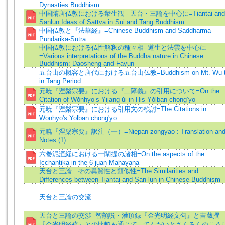
Dynasties Buddhism
中国隋唐仏教における衆生観 - 天台・三論を中心に=Tiantai and
Sanlun Ideas of Sattva in Sui and Tang Buddhism
中国仏教と『法華経』=Chinese Buddhism and Saddharma-
Pundarika-Sutra
中国仏教における仏性解釈の種々相--道生と法雲を中心に
=Various interpretations of the Buddha nature in Chinese
Buddhism: Daosheng and Fayun
五台山の概容と唐代における五台山仏教=Buddhism on Mt. Wu-t
in Tang Period
元暁『涅槃宗要』における『二障義』の引用について=On the
Citation of Wŏnhyo’s Yijang ŭi in His Yŏlban chong’yo
元暁『涅槃宗要』における引用文の検討=The Citations in
Wonhyo's Yolban chong'yo
元暁『涅槃宗要』訳注（一）=Niepan-zongyao : Translation an
Notes (1)
六巻泥洹経における一闡提の諸相=On the aspects of the
Icchantika in the 6 juan Mahayana
天台と三論 : その異質性と類似性=The Similarities and
Differences between Tiantai and San-lun in Chinese Buddhism
天台と三論の交流
天台と三論の交渉 -智顗説・灌頂録『金光明経文句』と吉蔵撰
『金光明経疏』との比較を通じて-=てんだいとさんろんのこう