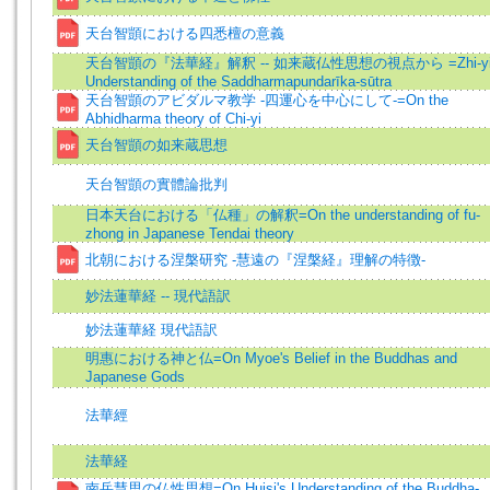
天台智顗における四悉檀の意義
天台智顗の『法華経』解釈 -- 如来蔵仏性思想の視点から =Zhi-yi
Understanding of the Saddharmapundarīka-sūtra
天台智顗のアビダルマ教学 -四運心を中心にして-=On the
Abhidharma theory of Chi-yi
天台智顗の如来蔵思想
天台智顗の實體論批判
日本天台における「仏種」の解釈=On the understanding of fu-
zhong in Japanese Tendai theory
北朝における涅槃研究 -慧遠の『涅槃経』理解の特徴-
妙法蓮華経 -- 現代語訳
妙法蓮華経 現代語訳
明惠における神と仏=On Myoe's Belief in the Buddhas and
Japanese Gods
法華經
法華経
南岳慧思の仏性思想=On Huisi's Understanding of the Buddha-