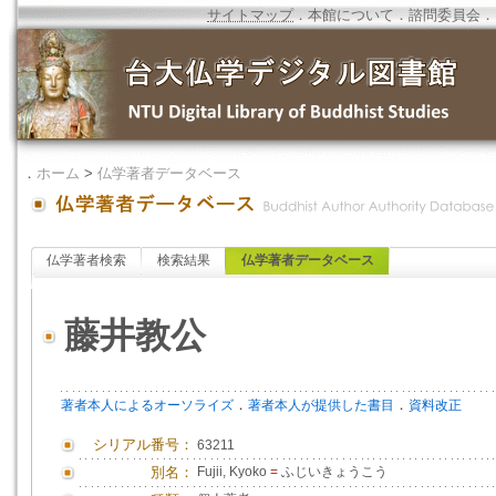
サイトマップ
．
本館について
．
諮問委員会
．
．
ホーム
>
仏学著者データベース
仏学著者検索
検索結果
仏学著者データベース
藤井教公
．
．
著者本人によるオーソライズ
著者本人が提供した書目
資料改正
シリアル番号：
63211
別名：
Fujii, Kyoko
=
ふじいきょうこう