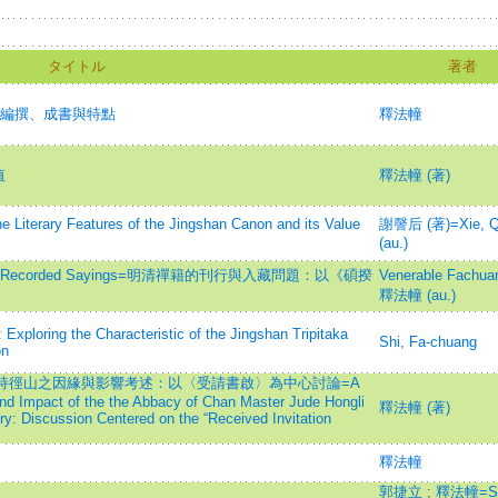
タイトル
著者
》編撰、成書與特點
釋法幢
值
釋法幢 (著)
 Features of the Jingshan Canon and its Value
謝謦后 (著)=Xie, Q
(au.)
uokui's Recorded Sayings=明清禪籍的刊行與入藏問題：以《碩揆
Venerable Fachua
釋法幢 (au.)
 Exploring the Characteristic of the Jingshan Tripitaka
Shi, Fa-chuang
on
7)住持徑山之因緣與影響考述：以〈受請書啟〉為中心討論=A
nd Impact of the the Abbacy of Chan Master Jude Hongli
釋法幢 (著)
y: Discussion Centered on the “Received Invitation
釋法幢
郭捷立
;
釋法幢=Shi