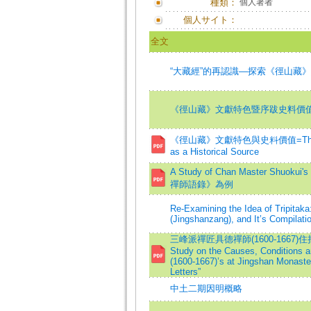
種類：
個人著者
個人サイト：
全文
“大藏經”的再認識—探索《徑山藏
《徑山藏》文獻特色暨序跋史料價
《徑山藏》文獻特色與史料價值=The Literary
as a Historical Source
A Study of Chan Master Sh
禪師語錄》為例
Re-Examining the Idea of Tripitaka:
(Jingshanzang), and It’s Compilati
三峰派禪匠具德禪師(1600-166
Study on the Causes, Conditions a
(1600-1667)’s at Jingshan Monaster
Letters”
中土二期因明概略