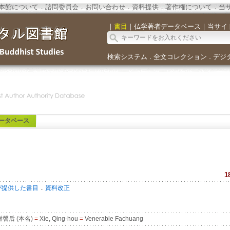
本館について
．
諮問委員会
．
お問い合わせ
．
資料提供
．
著作権について
．
当
｜
書目
｜
仏学著者データベース
｜
当サイ
検索システム
全文コレクション
デジ
．
．
ータベース
1
．
が提供した書目
資料改正
謦后 (本名)
=
Xie, Qing-hou
=
Venerable Fachuang