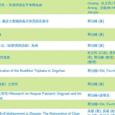
chuang
;
杜正民=T
 -- 宋僧淨源生平考釋為例
Aming
;
洪振洲=Hu
Jen-jou
- 兼談大覺國師義天與慧因高麗寺
釋法幢 (著)
緣
釋法幢 (著)
—以《碩揆禪師語錄》為例
釋法幢 (著)
杜正民 (口述)
;
黃舒
研究進路
理)
;
釋法幢 (整理)
(整理)
on of the Buddhist Tripitaka in Jingshan
釋法幢=Shi, Fa-ch
書啟》之研究
釋法幢 (著)
rch on Huayan Patriarch Jingyuan and his
釋法幢=謝謦后
ng
釋法幢=Shi, Fa-ch
吳疆 (著)
;
吳疆 (校
nment in Dispute: The Reinvention of Chan