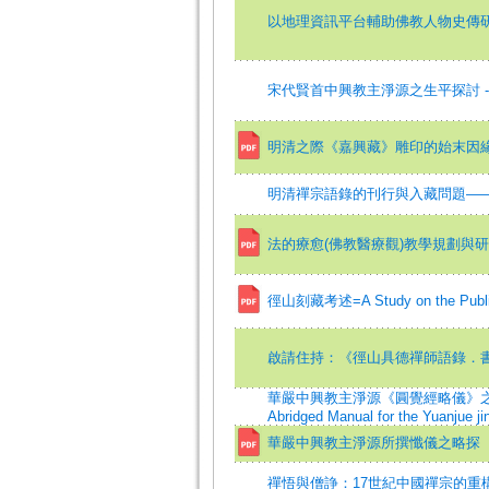
以地理資訊平台輔助佛教人物史傳研究
宋代賢首中興教主淨源之生平探討 -
明清之際《嘉興藏》雕印的始末因
明清禪宗語錄的刊行與入藏問題—
法的療愈(佛教醫療觀)教學規劃與
徑山刻藏考述=A Study on the Publicati
啟請住持：《徑山具德禪師語錄．
華嚴中興教主淨源《圓覺經略儀》之研究=Resea
Abridged Manual for the Yuanjue ji
華嚴中興教主淨源所撰懺儀之略探
禪悟與僧諍：17世紀中國禪宗的重構=Enlighte