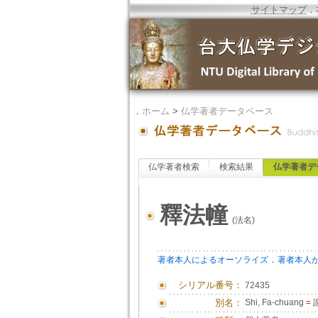
サイトマップ
．
．
ホーム
>
仏学著者データベース
仏学著者検索
検索結果
仏学著者デ
釋法幢
(法名)
．
著者本人によるオーソライズ
著者本人
シリアル番号：
72435
別名：
Shi, Fa-chuang
=
謝