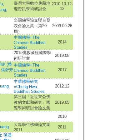
臺灣大學數位典藏地
u,
2010.10.12-
13
理資訊學術研討會
ng,
全國佛學論文聯合發
表會論文集（第20
2009.09.26
屆）
中國佛學=The
2014
Chinese Buddhist
Studies
2019佛教藏經國際學
2019.08
術研討會
鈴 (整
中國佛學=The
;
張舒芳
2017
Chinese Buddhist
Studies
中華佛學研究
uang
2012.12
=Chung-Hwa
Buddhist Studies
第三屆「近世東亞佛
教的文獻和研究」國
2019.05
際學術研討會論文集
2010
大專學生佛學論文集
uang
2011
2011
)
;
孫國