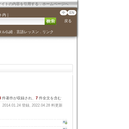
サイトの内容を引用する
．
ホームページへ
中
EN
ト内
｜
戻る
タル仏経
言語レッスン
リンク
．
．
8
件著作が収録され、
7
件全文を含む
2014.01.24 登録, 2022.04.28 料更新