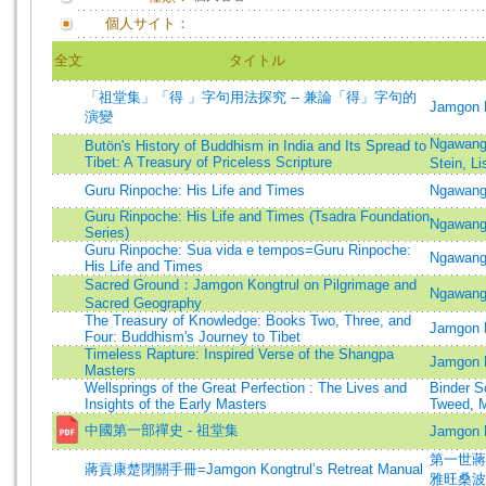
個人サイト：
全文
タイトル
「祖堂集」「得 」字句用法探究 -- 兼論「得」字句的
Jamgon 
演變
Ngawang
Butön's History of Buddhism in India and Its Spread to
Tibet: A Treasury of Priceless Scripture
Stein, L
Guru Rinpoche: His Life and Times
Ngawang
Guru Rinpoche: His Life and Times (Tsadra Foundation
Ngawang
Series)
Guru Rinpoche: Sua vida e tempos=Guru Rinpoche:
Ngawang
His Life and Times
Sacred Ground：Jamgon Kongtrul on Pilgrimage and
Ngawang
Sacred Geography
The Treasury of Knowledge: Books Two, Three, and
Jamgon K
Four: Buddhism's Journey to Tibet
Timeless Rapture: Inspired Verse of the Shangpa
Jamgon 
Masters
Wellsprings of the Great Perfection : The Lives and
Binder S
Insights of the Early Masters
Tweed, M
中國第一部禪史 - 祖堂集
Jamgon 
第一世蔣貢康
蔣貢康楚閉關手冊=Jamgon Kongtrul’s Retreat Manual
雅旺桑波 (譯