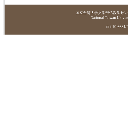
国立台湾大学
文学部仏教学セン
National Taiwan Universi
doi:10.6681