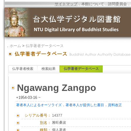
サイトマップ
．
本館について
．
諮問委員会
．
．
ホーム
>
仏学著者データベース
仏学著者検索
検索結果
仏学著者データベース
Ngawang Zangpo
+1954-03-16 ~
．
．
著者本人によるオーソライズ
著者本人が提供した書目
資料改正
シリアル番号：
14377
別名：
雅旺桑波
種類：
個人著者