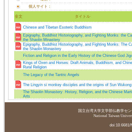
個人サイト：
全文
タイトル
Chinese and Tibetan Esoteric Buddhism
Epigraphy, Buddhist Historiography, and Fighting Monks: the Ca
the Shaolin Minastery
Epigraphy, Buddhist Historiography, and Fighting Monks: The C
the Shaolin Monastery
Fiction and Religion in the Early History of the Chinese God Jig
Kings of Oxen and Horses: Draft Animals, Buddhism, and Chin
Rural Religion
The Legacy of the Tantric Angels
The Lingyin si monkey disciples and the origins of Sun Wukong
The Shaolin Monastery: History, Religion, and the Chinese Marti
Arts
国立台湾大学
文学部仏教学セン
National Taiwan Universi
doi:10.6681