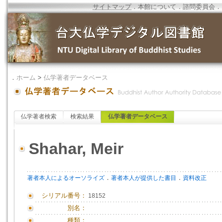
サイトマップ
．
本館について
．
諮問委員会
．
．
ホーム
>
仏学著者データベース
仏学著者検索
検索結果
仏学著者データベース
Shahar, Meir
．
．
著者本人によるオーソライズ
著者本人が提供した書目
資料改正
シリアル番号：
18152
別名：
種類：