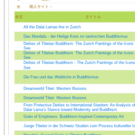
個人サイト：
全文
タイトル
All the Dalai Lamas Are in Zurich
Das Mandala：der Heilige Kreis im tantrischen Buddhismus
Deities of Tibetan Buddhism: The Zurich Paintings of the Icons
See
Deities of Tibetan Buddhism: The Zurich Paintings of the Icons
See
Deities of Tibetan Buddhism：The Zurich Paintings of the Icons
See
Die Frau und das Weibliche in Buddhismus
Dreamworld Tibet: Western Illusions
Dreamworld Tibet: Western Illusions
From Protective Deities to International Stardom: An Analysis o
Dalai Lama’s Stance toward Modernity and Buddhism
Grain of Emptiness: Buddhism-Inspired Contemporary Art
Junge Tibeter in der Schweiz:Studien zum Prozess kultureller Id