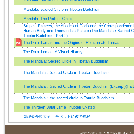
Mandala: Sacred Circle in Tibetan Buddhism
Mandala: Sacred Circle in Tibetan Buddhism
Mandala: The Perfect Circle
Stupas, Palaces, the Abodes of Gods and the Correspondence 
Human Body and Themandala Palace.(The Mandala：Sacred Cir
TibetanBuddhism, Part 2)
The Dalai Lamas and the Origins of Reincarnate Lamas
The Dalai Lamas: A Visual History
The Mandala: Sacred Circle in Tibetan Buddhism
The Mandala：Sacred Circle in Tibetan Buddhism
The Mandala：Sacred Circle in Tibetan Buddhism(Excerpt)(Part
The Mandala：the sacred circle in Tantric Buddhism
The Thirteen Dalai Lama Thubten Gyatso
図説曼荼羅大全 -- チベット仏教の神秘
国立台湾大学
文学部仏教学セン