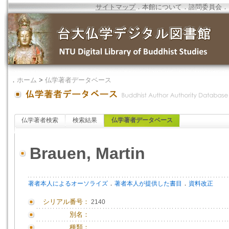
サイトマップ
．
本館について
．
諮問委員会
．
．
ホーム
>
仏学著者データベース
仏学著者検索
検索結果
仏学著者データベース
Brauen, Martin
．
．
著者本人によるオーソライズ
著者本人が提供した書目
資料改正
シリアル番号：
2140
別名：
種類：