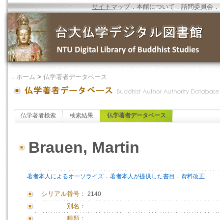
サイトマップ
．
本館について
．
諮問委員会
．
．
ホーム
>
仏学著者データベース
仏学著者検索
検索結果
仏学著者データベース
Brauen, Martin
．
．
著者本人によるオーソライズ
著者本人が提供した書目
資料改正
シリアル番号：
2140
別名：
種類：