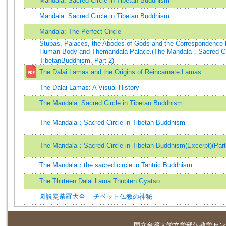
Mandala: Sacred Circle in Tibetan Buddhism
Mandala: Sacred Circle in Tibetan Buddhism
Mandala: The Perfect Circle
Stupas, Palaces, the Abodes of Gods and the Correspondence 
Human Body and Themandala Palace.(The Mandala：Sacred Cir
TibetanBuddhism, Part 2)
The Dalai Lamas and the Origins of Reincarnate Lamas
The Dalai Lamas: A Visual History
The Mandala: Sacred Circle in Tibetan Buddhism
The Mandala：Sacred Circle in Tibetan Buddhism
The Mandala：Sacred Circle in Tibetan Buddhism(Excerpt)(Part
The Mandala：the sacred circle in Tantric Buddhism
The Thirteen Dalai Lama Thubten Gyatso
図説曼荼羅大全 -- チベット仏教の神秘
国立台湾大学
文学部仏教学セン