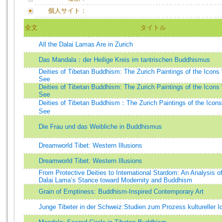
個人サイト：
全文
タイトル
All the Dalai Lamas Are in Zurich
Das Mandala：der Heilige Kreis im tantrischen Buddhismus
Deities of Tibetan Buddhism: The Zurich Paintings of the Icons
See
Deities of Tibetan Buddhism: The Zurich Paintings of the Icons
See
Deities of Tibetan Buddhism：The Zurich Paintings of the Icons
See
Die Frau und das Weibliche in Buddhismus
Dreamworld Tibet: Western Illusions
Dreamworld Tibet: Western Illusions
From Protective Deities to International Stardom: An Analysis o
Dalai Lama’s Stance toward Modernity and Buddhism
Grain of Emptiness: Buddhism-Inspired Contemporary Art
Junge Tibeter in der Schweiz:Studien zum Prozess kultureller Id