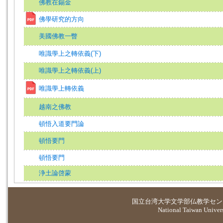
佛教在錫金
佛學研究的方向
美國佛教一瞥
唯識學上之轉依義(下)
唯識學上之轉依義(上)
唯識學上轉依義
越南之佛教
頓悟入道要門論
頓悟要門
頓悟要門
浄土論啓蒙
国立台湾大学
文学部仏教学セン
National Taiwan Universi