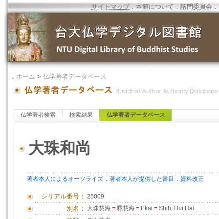
サイトマップ
．
本館について
．
諮問委員会
．
．
ホーム
>
仏学著者データベース
仏学著者検索
検索結果
仏学著者データベース
大珠和尚
．
．
著者本人によるオーソライズ
著者本人が提供した書目
資料改正
シリアル番号：
25009
別名：
大珠慧海
=
釋慧海
=
Ekai
=
Shih, Hui Hai