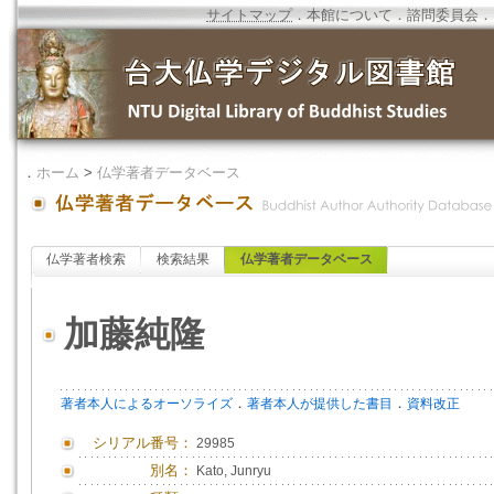
サイトマップ
．
本館について
．
諮問委員会
．
．
ホーム
>
仏学著者データベース
仏学著者検索
検索結果
仏学著者データベース
加藤純隆
．
．
著者本人によるオーソライズ
著者本人が提供した書目
資料改正
シリアル番号：
29985
別名：
Kato, Junryu