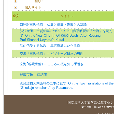
種類：
個人サイト：
全文
タイトル
口語訳三教指帰 -- 仏教と儒教・道教との対論
弘法大師ご生誕の年について：上山春平教授の『空海』を読ん
で=On the Year Of Birth Of Kōbō Daishi: After Reading
Prof.Shunpei Ueyama's Kūkai
私の信受する仏教 -- 真言密教にいたる道
空海「三教指帰」 -- ビギナーズ日本の思想
空海｢秘蔵宝鑰｣ -- こころの底を知る手引き
秘蔵宝鑰 -- 口語訳
眞諦譯摂大乘論釋の二本に就て=On the Two Translations of the
"Shodaijo-ron-shaku" by Paramartha
国立台湾大学
文学部仏教学セン
National Taiwan Universi