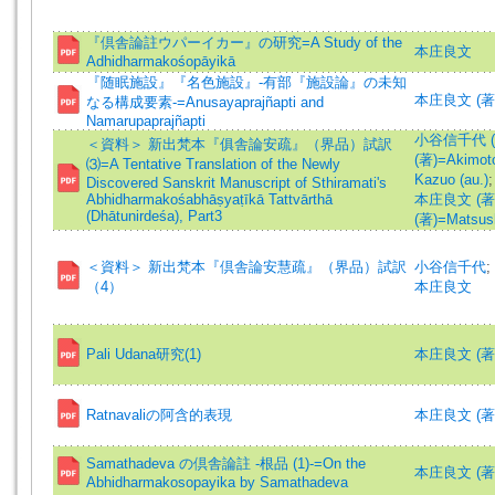
『倶舎論註ウパーイカー』の研究=A Study of the
本庄良文
Adhidharmakośopāyikā
『随眠施設』『名色施設』-有部『施設論』の未知
本庄良文 (著
なる構成要素-=Anusayaprajñapti and
Namarupaprajñapti
小谷信千代 (著)=
＜資料＞ 新出梵本『俱舎論安疏』（界品）試訳
(著)=Akimoto
⑶=A Tentative Translation of the Newly
Kazuo (au.)
Discovered Sanskrit Manuscript of Sthiramati's
Abhidharmakośabhāṣyaṭīkā Tattvārthā
本庄良文 (著)=H
(Dhātunirdeśa), Part3
(著)=Matsush
＜資料＞ 新出梵本『倶舎論安慧疏』（界品）試訳
小谷信千代
;
（4）
本庄良文
Pali Udana研究(1)
本庄良文 (著)=H
Ratnavaliの阿含的表現
本庄良文 (著)=H
Samathadeva の倶舎論註 -根品 (1)-=On the
本庄良文 (著)=H
Abhidharmakosopayika by Samathadeva