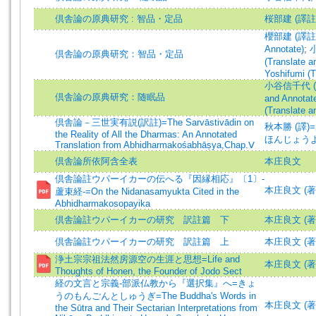
倶舎論の原典研究 : 智品・定品
桜部建 (譯註
櫻部建 (譯註)=S
Annotate)
;
小
倶舎論の原典研究：智品・定品
(Translate a
Yoshifumi (T
小谷信千代 (譯註)
倶舎論の原典研究：随眠品
and Annotat
(Translate a
倶舎論－三世実有説(訳註)=The Sarvāstivādin on
秋本勝 (譯)=
the Reality of All the Dharmas: An Annotated
ほんじょうよし
Translation from Abhidharmakośabhāṣya,Chap.Ⅴ
倶舎論所依阿含全表
本庄良文
倶舎論註ウパーイカーの伝へる『因縁相応』〔1〕-
本庄良文 (著)=H
蘆束経-=On the Nidanasamyukta Cited in the
Abhidharmakosopayika
倶舎論註ウパーイカーの研究 訳註篇 下
本庄良文 (著)=H
倶舎論註ウパーイカーの研究 訳註篇 上
本庄良文 (著)=H
浄土宗宗祖法然房源空の生涯と思想=Life and
本庄良文 (著)=H
Thoughts of Honen, the Founder of Jodo Sect
経の文言と宗義-部派仏教から『選択集』へ=きょ
うのもんごんとしゅうぎ=The Buddha's Words in
本庄良文 (著)=H
the Sūtra and Their Sectarian Interpretations from