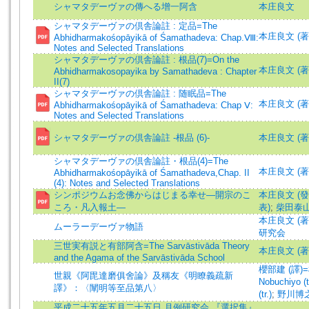
シャマタデーヴァの傳へる增一阿含
本庄良文
シャマタデーヴァの倶舎論註 : 定品=The
本庄良文 (著
Abhidharmakośopāyikā of Śamathadeva: Chap.Ⅷ:
Notes and Selected Translations
シャマタデーヴァの倶舎論註 : 根品(7)=On the
本庄良文 (著)=H
Abhidharmakosopayika by Samathadeva : Chapter
II(7)
シャマタデーヴァの倶舎論註 : 随眠品=The
本庄良文 (著
Abhidharmakośopāyikā of Śamathadeva: Chap Ⅴ:
Notes and Selected Translations
シャマタデーヴァの倶舎論註 -根品 (6)-
本庄良文 (著)=H
シャマタデーヴァの倶舎論註・根品(4)=The
本庄良文 (著
Abhidharmakośopāyikā of Śamathadeva,Chap. II
(4): Notes and Selected Translations
シンポジウムお念佛からはじまる幸せ―開宗のこ
本庄良文 (發
ころ・凡入報土―
表)
;
柴田泰山
本庄良文 (著)=H
ムーラーデーヴァ物語
研究会
三世実有説と有部阿含=The Sarvāstivāda Theory
本庄良文 (著)=H
and the Agama of the Sarvāstivāda School
櫻部建 (譯)=桜
世親《阿毘達磨俱舍論》及稱友《明瞭義疏新
Nobuchiyo (tr
譯》：〈闡明等至品第八〉
(tr.)
;
野川博之 (
平成二十五年五月二十五日 月例研究会 『選択集』