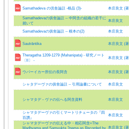
Samathadeva の倶舎論註 -根品 (3)-
本庄良文 (著)=H
Samathadevaの俱舍論註 -- 中阿含の組織の若干に
本庄良文
就いて
Samathadevaの俱舍論註 -- 根本の(2)
本庄良文
Sautrāntika
本庄良文 (著)=H
Theragatha 1209-1279 (Mahanipata) - 研究ノート
本庄良文 (著)=H
〔II〕 -
ウパーイカー所伝の長阿含
本庄良文 (著)=H
シャタデーヴァの俱舍論註 -- 引用論書について
本庄良文
シャマタデ－ヴァの伝へる阿含資料
本庄良文
シャマタデーヴァの引くマートリチェータの『四
本庄良文
百讚』
シャマタデーヴァの伝える中・相応阿含=The
本庄良文 (著)=H
Madhyama and Samyukta ?gama as Recorded by