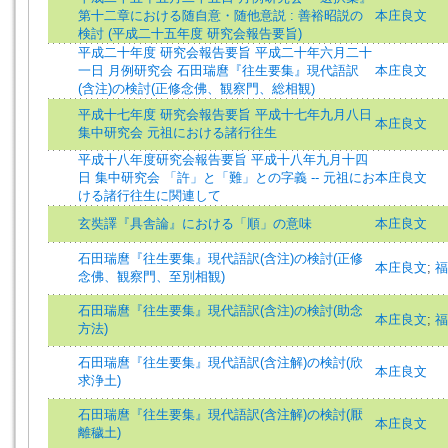
第十二章における随自意・随他意説 : 善裕昭説の
本庄良文
検討 (平成二十五年度 研究会報告要旨)
平成二十年度 研究会報告要旨 平成二十年六月二十
一日 月例研究会 石田瑞麿『往生要集』現代語訳
本庄良文
(含注)の検討(正修念佛、観察門、総相観)
平成十七年度 研究会報告要旨 平成十七年九月八日
本庄良文
集中研究会 元祖における諸行往生
平成十八年度研究会報告要旨 平成十八年九月十四
日 集中研究会 「許」と「難」との字義 -- 元祖にお
本庄良文
ける諸行往生に関連して
玄奘譯『具舎論』における「順」の意味
本庄良文
石田瑞麿『往生要集』現代語訳(含注)の検討(正修
本庄良文
;
福
念佛、観察門、至別相観)
石田瑞麿『往生要集』現代語訳(含注)の検討(助念
本庄良文
;
福
方法)
石田瑞麿『往生要集』現代語訳(含注解)の検討(欣
本庄良文
求浄土)
石田瑞麿『往生要集』現代語訳(含注解)の検討(厭
本庄良文
離穢土)