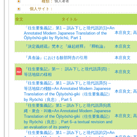
種類：
個人著者
個人サイト：
全文
タイトル
「往生要集義記」第1 -- 訓み下しと現代語訳(1)=An
本庄良文
;
高
Annotated Modern Japanese Translation of the
Ōjōyōshū-giki by Ryōchū, Part 1
『決定義經疏』梵本と『緣起經釋』『釋軌論』
本庄良文
『具舎論』における餘部阿含の引用
本庄良文
『往生要集記』第一： 訓み下しと現代語譯(四)：
本庄良文
等活地獄の様相
『往生要集義記』第1 -- 訓み下しと現代語譯(5) --
等活地獄の殘餘=An Annotated Modern Japanese
本庄良文
;
高
Translation of the Ōjōyōshū-giki（往生要集義記）
by Ryōchū（良忠）, Part 5
『往生要集義記』第1 -- 訓み下しと現代語譯(6)黒
縄・衆合・叫喚=An Annotated Modern Japanese
本庄良文
;
高
Translation of the Ōjōyōshū-giki（往生要集義記）
by Ryōchū（良忠）, Part 6--a textual revision and
an evaluation of its poetry
『往生要集義記』第1 -- 訓み下しと現代語訳(2)=An