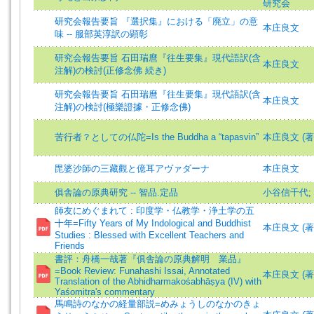
研究会
研究会報告要旨 『選択集』における「廃立」の意
本庄良文
味 -- 服部英淳訳の顕彰
研究会報告要旨 石田瑞麿『往生要集』現代語訳(含
本庄良文
注解)の検討(正修念佛 続き)
研究会報告要旨 石田瑞麿『往生要集』現代語訳(含
本庄良文
注解)の検討(極樂證據・正修念佛)
苦行者？としての仏陀=Is the Buddha a “tapasvin”
本庄良文 (著)=H
毘婆沙師の三藏觀と億耳アヴァダーナ
本庄良文
俱舎論の原典研究 -- 智品.定品
小谷信千代
;
師友にめぐまれて : 印度学・仏教学・浄土学の五
十年=Fifty Years of My Indological and Buddhist
本庄良文 (著)=H
Studies : Blessed with Excellent Teachers and
Friends
書評：舟橋一哉著『俱舎論の原典解明 業品』
=Book Review: Funahashi Issai, Annotated
本庄良文 (著)=H
Translation of the Abhidharmakośabhāṣya (IV) with
Yaśomitra's commentary
馬鳴詩のなかの経量部説=めみょうしのなかのきょ