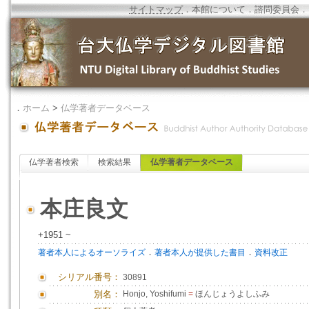
サイトマップ
．
本館について
．
諮問委員会
．
．
ホーム
>
仏学著者データベース
仏学著者検索
検索結果
仏学著者データベース
本庄良文
+1951 ~
．
．
著者本人によるオーソライズ
著者本人が提供した書目
資料改正
シリアル番号：
30891
別名：
Honjo, Yoshifumi
=
ほんじょうよしふみ