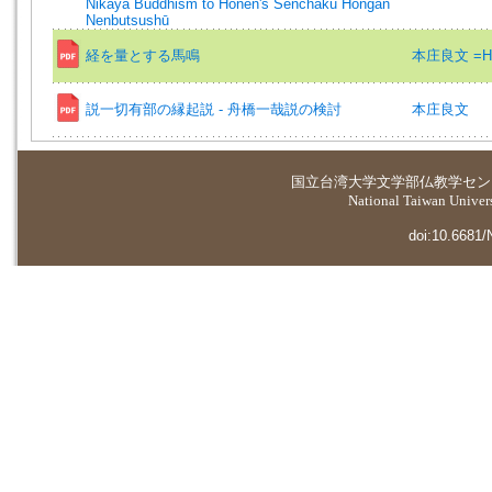
Nikāya Buddhism to Honen's Senchaku Hongan
Nenbutsushū
経を量とする馬鳴
本庄良文 =Hon
説一切有部の縁起説 - 舟橋一哉説の検討
本庄良文
国立台湾大学
文学部仏教学セン
National Taiwan Universi
doi:10.6681