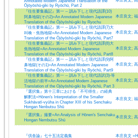
本庄良文
;
高
Annotated Modern Japanese Translation of the
Ōjōyōshū-giki by Ryōchū, Part 2
『往生要集義記』第一 -- 訓み下しと現代語譯(10)
本庄良文
;
福
阿鼻地獄(その2)=An Annotated Modern Japanese
Translation of the Ōjōyōshū-giki by Ryochu
『往生要集義記』第一 -- 訓み下しと現代語譯(7)大
本庄良文
;
高
叫喚・焦熱地獄=An Annotated Modern Japanese
Translation of the Ōjōyōshū-giki by Ryōchū, Part7
『往生要集義記』第一 -- 訓み下しと現代語譯(8)大
本庄良文
;
高
焦熱地獄=An Annotated Modern Japanese
Translation of the Ōjōyōshū-giki by Ryōchū, Part8
『往生要集義記』第一 -- 訓み下しと現代語譯(9)阿
本庄良文
;
高
鼻地獄(その1)=An Annotated Modern Japanese
Translation of the Ōjōyōshū-giki by Ryōchū, Part9
『往生要集義記』第一 -- 訓み下しと現代語訳(3)-等
本庄良文
;
高
活地獄の前半=An Annotated Modern Japanese
Translation of the Ojōyōshū-giki by Ryōchū, Part 3
『選択集』第十三章における「不可得生」の経典
解釈法=Hōnen's Interpretation of the Smaller
本庄良文
;
福
Sukhāvatī-vyūha in Chapter XIII of his Senchaku
Hongan Nenbutsu Shū
『選択集』撮要=An Analysis of Hōnen's Senchaku
本庄良文
;
高
Hongan Nembutsu Shū
『倶舎論』七十五法定義集
本庄良文 =Hon