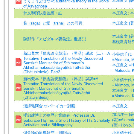
本庄良文 (著)=H
うりょうぶせつ=Sautraantika theory in the works
of Asvaghosa
梵文和譯決定義經・註
本庄良文
;
本
貧（raga）と愛（trsna）との同異
本庄良文 (著
本庄良文 (著)=H
陳那作『アビダルマ要義燈』世品(1)
基礎教育研
新出梵本『倶舎論安慧流』（界品）試訳（二）=A
小谷信千代 =Od
Tentative Translation of the Newly Discovered
=Akimoto, 
Sanskrit Manuscript of Sthiramati's
本庄良文 =Hon
Abhidharmakośabhāṣyaṭīkā Tattvārthā
=Matsuda, 
(Dhātunirdeśa), Part2
新出梵本『倶舎論安慧疏』（界品）試訳=A
小谷信千代 =Od
Tentative Translation of the Newly Discovered
=Akimoto, 
Sanskrit Manuscript of Sthiramati's
本庄良文 =Hon
Abhidharmakośabhāṣyaṭīkā Tattvārthā
=Matsuda, 
(Dhātunirdeśa)
漢譯雜阿含 ウパーイカー對照
本庄良文
加治洋一 (著)=K
櫻部建博士の略歴と業績表=Professor Dr.
(著)=Akimoto
Sakurabe Hajime: a Short History of His Scholarly
Activities and a Bibliography
(著)=Honjo, Y
倶舎論の原典研究 -- 随眠品
小谷信千代
;