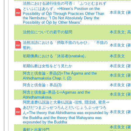
法然における諸行往生の可否：「ふつとむまれず
といふにはあらず」=Hōnen’s Position on the
本庄良文 (著)=H
Possibility of Ōjō Through Practices Other Than
the Nembutsu: “I Do Not Absolutely Deny the
Possibility of Ōjō by Other Means”
法然伝についての若干の疑問
本庄良文
;
高
法然法語における「摂取不捨のちかひ」 「不捨の
本庄良文 (著
誓約」
初期佛典における「沐浴者(snataka)」
本庄良文
初期仏教は女性をどう見たか
本庄良文 (著
阿含と倶舎論 - 界品(2)=The Āgama and the
本庄良文 (著
Ahhidharmakośa Chap. I, (2)
阿含と倶舎論：界品(3)
本庄良文 (著)=H
阿含と倶舎論--界品-1-=Agamas and the
本庄良文 (著)=H
Abhidharmakosa.
阿毘達磨仏説論と大乗仏説論 -法性, 隠没経, 密意-=
あびだつまぶっせつろんとだいじょうぶっせつろ
本庄良文 (著)=H
ん=The theory that Abhidharma was expounded by
the Buddha and the theory that Mahayana was
expounded by the Buddha
本庄良文 (著)=H
毒蛇と出家沙門