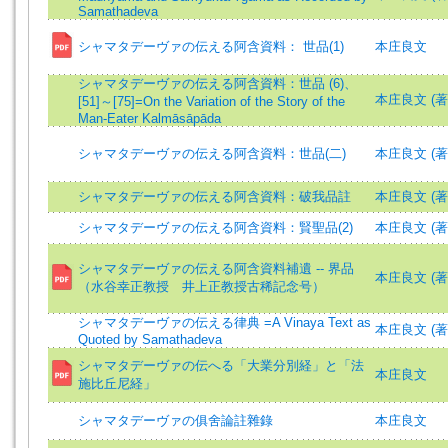
Samathadeva
シャマタデーヴァの伝える阿含資料： 世品(1)
本庄良文
シャマタデーヴァの伝える阿含資料：世品 (6)、
本庄良文 (著)=H
[51]～[75]=On the Variation of the Story of the
Man-Eater Kalmāsāpāda
シャマタデーヴァの伝える阿含資料：世品(二)
本庄良文 (著)=H
シャマタデーヴァの伝える阿含資料：破我品註
本庄良文 (著)=H
シャマタデーヴァの伝える阿含資料：賢聖品(2)
本庄良文 (著)=H
シャマタデーヴァの伝える阿含資料補遺 -- 界品
本庄良文 (著)=H
（水谷幸正教授 井上正教授古稀記念号）
シャマタデーヴァの伝える律典 =A Vinaya Text as
本庄良文 (著)=H
Quoted by Samathadeva
シャマタデーヴァの伝へる「大業分別経」と「法
本庄良文
施比丘尼経」
シャマタデーヴァの俱舍論註雜錄
本庄良文