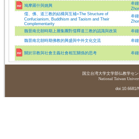
牟鐘鑒
鳩摩羅什與姚興
Zhon
儒、佛、道三教的結構與互補=The Structure of
牟鐘鑒
Confucianism, Buddhism and Taoism and Their
Zhon
Complementarity
魏晉南北朝時期上層集團對儒釋道三教的認識與政策
牟鐘
魏晉南北朝時期佛教的興盛與中外文化交流
牟鐘
關於宗教與社會主義社會相互關係的思考
牟鐘
国立台湾大学
文学部仏教学セン
National Taiwan Universi
doi:10.6681