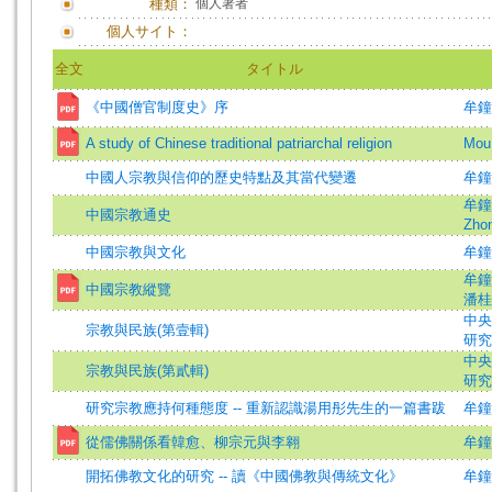
種類：
個人著者
個人サイト：
全文
タイトル
《中國僧官制度史》序
牟鐘
A study of Chinese traditional patriarchal religion
Mou,
中國人宗教與信仰的歷史特點及其當代變遷
牟鐘
牟鐘
中國宗教通史
Zhon
中國宗教與文化
牟鐘
牟鐘
中國宗教縱覽
潘桂
中央
宗教與民族(第壹輯)
研究
中央
宗教與民族(第貳輯)
研究
研究宗教應持何種態度 -- 重新認識湯用彤先生的一篇書跋
牟鐘
從儒佛關係看韓愈、柳宗元與李翱
牟鐘
開拓佛教文化的研究 -- 讀《中國佛教與傳統文化》
牟鐘