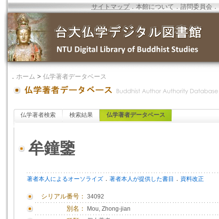
サイトマップ
．
本館について
．
諮問委員会
．
．
ホーム
>
仏学著者データベース
仏学著者検索
検索結果
仏学著者データベース
牟鐘鑒
．
．
著者本人によるオーソライズ
著者本人が提供した書目
資料改正
シリアル番号：
34092
別名：
Mou, Zhong-jian