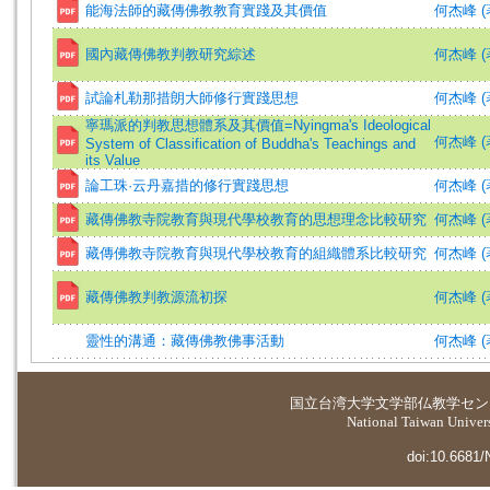
能海法師的藏傳佛教教育實踐及其價值
何杰峰 (
國內藏傳佛教判教研究綜述
何杰峰 (著)
試論札勒那措朗大師修行實踐思想
何杰峰 (
寧瑪派的判教思想體系及其價值=Nyingma's Ideological
何杰峰 (著)
System of Classification of Buddha's Teachings and
its Value
論工珠·云丹嘉措的修行實踐思想
何杰峰 (
藏傳佛教寺院教育與現代學校教育的思想理念比較研究
何杰峰 (
藏傳佛教寺院教育與現代學校教育的組織體系比較研究
何杰峰 (
藏傳佛教判教源流初探
何杰峰 (著)
靈性的溝通：藏傳佛教佛事活動
何杰峰 (
国立台湾大学
文学部仏教学セン
National Taiwan Universi
doi:10.6681