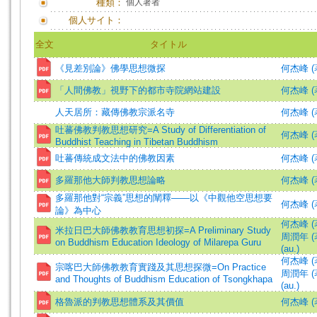
種類：
個人著者
個人サイト：
全文
タイトル
《見差別論》佛學思想微探
何杰峰 (
「人間佛教」視野下的都市寺院網站建設
何杰峰 (著)
人天居所：藏傳佛教宗派名寺
何杰峰 (著)
吐蕃佛教判教思想研究=A Study of Differentiation of
何杰峰 (著)
Buddhist Teaching in Tibetan Buddhism
吐蕃傳統成文法中的佛教因素
何杰峰 (
多羅那他大師判教思想論略
何杰峰 (
多羅那他對“宗義”思想的闡釋——以《中觀他空思想要
何杰峰 (
論》為中心
何杰峰 (著)
米拉日巴大師佛教教育思想初探=A Preliminary Study
周潤年 (著)
on Buddhism Education Ideology of Milarepa Guru
(au.)
何杰峰 (著)
宗喀巴大師佛教教育實踐及其思想探微=On Practice
周潤年 (著)
and Thoughts of Buddhism Education of Tsongkhapa
(au.)
格魯派的判教思想體系及其價值
何杰峰 (