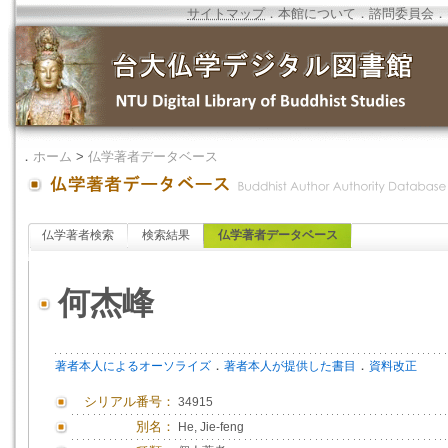
サイトマップ
．
本館について
．
諮問委員会
．
．
ホーム
>
仏学著者データベース
仏学著者検索
検索結果
仏学著者データベース
何杰峰
．
．
著者本人によるオーソライズ
著者本人が提供した書目
資料改正
シリアル番号：
34915
別名：
He, Jie-feng