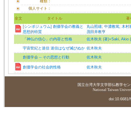
種類：
個人サイト：
全文
タイトル
著
[シンポジュウム] 創価学会の教義と
丸山照雄
;
中濃教篤
;
木村
思想的特質
茂田井教亨
「神仏の信心」の内容と性格
佐木秋夫 (著)=Saki, Akio (
宇宙世紀と迷信 迷信はなぜ滅びぬか
佐木秋夫
創価学会 -- その思想と行動
佐木秋夫
創価学会の社会的性格
佐木秋夫
国立台湾大学
文学部仏教学セン
National Taiwan Universi
doi:10.6681