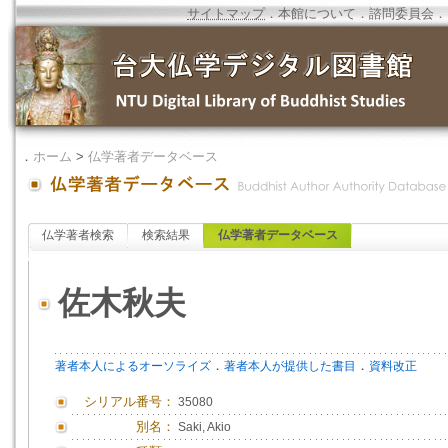
サイトマップ
．
本館について
．
諮問委員会
．
．
ホーム
>
仏学著者データベース
仏学著者検索
検索結果
仏学著者データベース
佐木秋夫
．
．
著者本人によるオーソライズ
著者本人が提供した書目
資料改正
シリアル番号：
35080
別名：
Saki, Akio