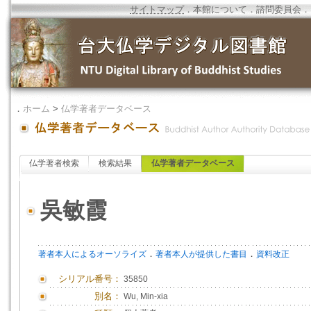
サイトマップ
．
本館について
．
諮問委員会
．
．
ホーム
>
仏学著者データベース
仏学著者検索
検索結果
仏学著者データベース
吳敏霞
．
．
著者本人によるオーソライズ
著者本人が提供した書目
資料改正
シリアル番号：
35850
別名：
Wu, Min-xia