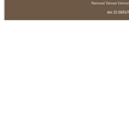
National Taiwan Universi
doi:10.6681