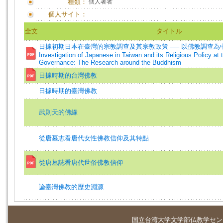
種類：
個人著者
個人サイト：
全文
タイトル
日據初期日本在臺灣的宗教調查及其宗教政策 ── 以佛教調查為中心的考
Investigation of Japanese in Taiwan and its Religious Policy at 
Governance: The Research around the Buddhism
日據時期的台灣佛教
日據時期的臺灣佛教
武則天的佛緣
從唐墓志看唐代女性佛教信仰及其特點
從唐墓誌看唐代世俗佛教信仰
論臺灣佛教的歷史淵源
国立台湾大学
文学部仏教学セン