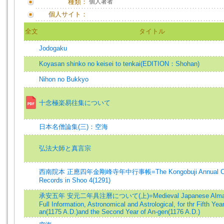
種類：
個人著者
個人サイト：
全文
タイトル
Jodogaku
Koyasan shinko no keisei to tenkai(EDITION：Shohan)
Nihon no Bukkyo
十念極楽易往集について
日本名僧論集(三)：空海
弘法大師と真言宗
西南院本 正應四年金剛峰寺年中行事帳=The Kongobuji Annual Ce
Records in Shoo 4(1291)
承安五年 安元二年具注曆について(上)=Medieval Japanese Almana
Full Information, Astronomical and Astrological, for thr Fifth Year
an(1175 A.D.)and the Second Year of An-gen(1176 A.D.)