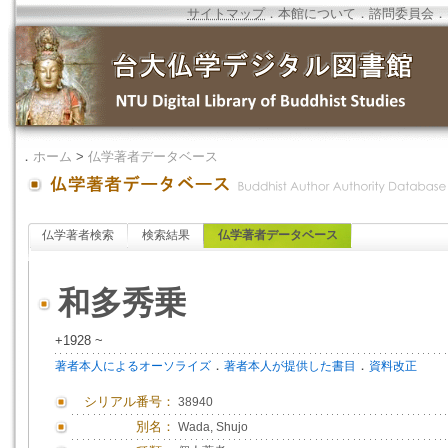
サイトマップ
．
本館について
．
諮問委員会
．
．
ホーム
>
仏学著者データベース
仏学著者検索
検索結果
仏学著者データベース
和多秀乗
+1928 ~
．
．
著者本人によるオーソライズ
著者本人が提供した書目
資料改正
シリアル番号：
38940
別名：
Wada, Shujo