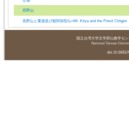
空海
高野山
高野山と重源及び観阿弥陀仏=Mt. Kōya and the Priest Chōgen
国立台湾大学
文学部仏教学セン
National Taiwan Universi
doi:10.6681