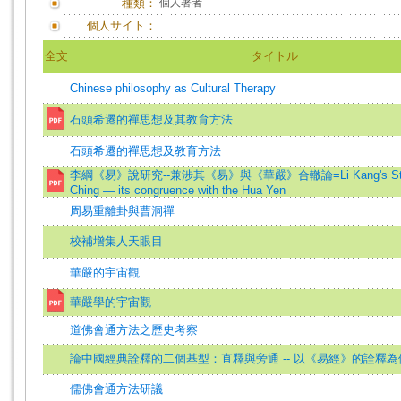
種類：
個人著者
個人サイト：
全文
タイトル
Chinese philosophy as Cultural Therapy
石頭希遷的禪思想及其教育方法
石頭希遷的禪思想及教育方法
李綱《易》說研究--兼涉其《易》與《華嚴》合轍論=Li Kang's Study 
Ching — its congruence with the Hua Yen
周易重離卦與曹洞禪
校補增集人天眼目
華嚴的宇宙觀
華嚴學的宇宙觀
道佛會通方法之歷史考察
論中國經典詮釋的二個基型：直釋與旁通 -- 以《易經》的詮釋為
儒佛會通方法研議