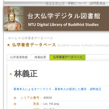
サイトマップ
．
本館について
．
諮問委員会
．
．
ホーム
>
仏学著者データベース
仏学著者検索
検索結果
仏学著者データベース
林義正
．
．
著者本人によるオーソライズ
著者本人が提供した書目
資料改正
シリアル番号：
40929
別名：
Lin, Yih-jing