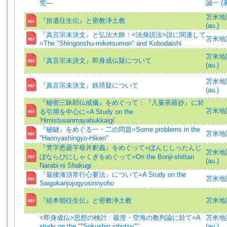
究―
誠一 (著)
苫米地誠一
『拾遺往生伝』と密教浄土教
(au.)
『真言宗未決文』と弘法大師：<法身説法>説に関連して
苫米地誠
=The "Shingonshu-miketsumon" and Kobodaishi
苫米地誠一
『真言宗未決文』即身成仏疑について
(au.)
苫米地誠一
『真言宗未決文』鉄塔疑について
(au.)
『秘密三昧耶仏戒儀』をめぐって：『入曼茶羅抄』に於
苫米地誠
る引用を中心に=A Study on the
'Himistusanmayabukkaigi'
『秘鍵』をめぐる一・二の問題=Some problems in the
苫米地誠
"Hannyashingyo-Hiken"
『梵字悉曇字母并釈義』をめぐって=ぼんじしったんじ
苫米地誠一
ぼならびにしゃくぎをめぐって=On the Bonji-shittan
(au.)
Narabi-ni Shakugi
『最後潅頂常行心要法』について=A Study on the
苫米地誠
Saigokanjojogyosinnyoho
『続本朝往生伝』と密教浄土教
苫米地誠一
<即身成仏>思想の検討 : 最澄・空海の教判論に於て=A
苫米地誠一
study on the ""Sokushin jobutsu""
(au.)