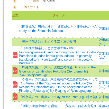
種類：
個人著者
個人サイト：
全文
タイトル
〈即身成仏〉思想の検討 -- 速疾成仏と〈即身成仏〉=A
苫米地誠一
study on the Sokushin Jobutsu
苫米地誠一
「徳円印信之類」をめぐる二・三の疑問
(au.)
『日本往生極楽記』と密教浄土教=The
Nihonojogokurakuki and the thought on Birth in Buddhas'
苫米地誠一
Paradises (kuddha-ksetra-parisuddhisu, in generally,
(au.)
translated to 'in Pure Land') and so on in the esoteric
Buddhism
『即身成仏義』「六大」説成立の根拠=A Study on the
苫米地誠
Grounds of Established Roku-Dai (Six Elements) in
“Sokushinjobutsu-gi”
『孝養集』の六道説 : 六道絵制作の思想背景をめぐって
苫米地誠一
=On Views of the "Kyoyosyu" about the Rikudo (Six
(au.)
;
Realms of Reincornation): On the background of the
Rikudo-e (Pictures of Six Realms of Reincornation)
『吽字義』の一考察=A Study on the "hum-ji-gi (吽字義)"
苫米地誠
『金剛頂瑜伽中略出念誦經』 ― 六巻本・四巻本對照研
遠藤祐純 