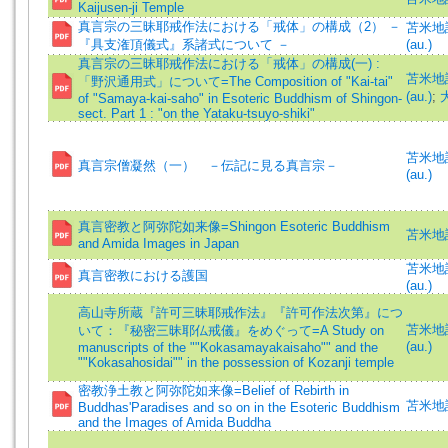
Kaijusen-ji Temple
真言宗の三昧耶戒作法における「戒体」の構成（2） －
苫米地誠一
『具支潅頂儀式』系諸式について －
(au.)
真言宗の三昧耶戒作法における「戒体」の構成(一) :
苫米地誠一
「野沢通用式」について=The Composition of "Kai-tai"
(au.)
;
of "Samaya-kai-saho" in Esoteric Buddhism of Shingon-
sect. Part 1 : "on the Yataku-tsuyo-shiki"
苫米地誠一
真言宗僧凝然（一） －伝記に見る真言宗－
(au.)
真言密教と阿弥陀如来像=Shingon Esoteric Buddhism
苫米地誠
and Amida Images in Japan
苫米地誠一
真言密教における護国
(au.)
高山寺所蔵『許可三昧耶戒作法』『許可作法次第』につ
苫米地誠一
いて：『秘密三昧耶仏戒儀』をめぐって=A Study on
(au.)
manuscripts of the ""Kokasamayakaisaho"" and the
""Kokasahosidai"" in the possession of Kozanji temple
密教浄土教と阿弥陀如来像=Belief of Rebirth in
苫米地誠
Buddhas'Paradises and so on in the Esoteric Buddhism
and the Images of Amida Buddha