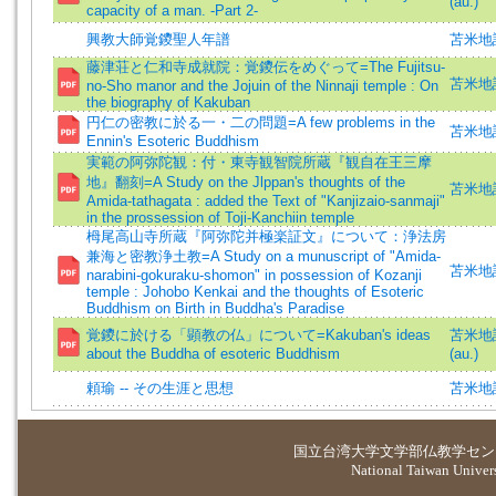
(au.)
capacity of a man. -Part 2-
興教大師覚鑁聖人年譜
苫米地
藤津荘と仁和寺成就院：覚鑁伝をめぐって=The Fujitsu-
苫米地誠
no-Sho manor and the Jojuin of the Ninnaji temple : On
the biography of Kakuban
円仁の密教に於る一・二の問題=A few problems in the
苫米地誠
Ennin's Esoteric Buddhism
実範の阿弥陀観：付・東寺観智院所蔵『観自在王三摩
地』翻刻=A Study on the Jlppan's thoughts of the
苫米地誠
Amida-tathagata : added the Text of "Kanjizaio-sanmaji"
in the prossession of Toji-Kanchiin temple
栂尾高山寺所蔵『阿弥陀并極楽証文』について：浄法房
兼海と密教浄土教=A Study on a munuscript of "Amida-
苫米地誠
narabini-gokuraku-shomon" in possession of Kozanji
temple : Johobo Kenkai and the thoughts of Esoteric
Buddhism on Birth in Buddha's Paradise
覚鑁に於ける「顕教の仏」について=Kakuban's ideas
苫米地誠一
about the Buddha of esoteric Buddhism
(au.)
頼瑜 -- その生涯と思想
苫米地
国立台湾大学
文学部仏教学セン
National Taiwan Universi