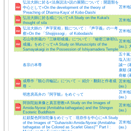
弘法大師に於る<法身説法>説の展開について：開題類を
苫米地誠
中心として=On the development of the theory of
'Preaching of Dharma-Kaya' of Kobo-Daishi
弘法大師に於る戒について=A Study on the Kukai's
苫米地誠
thought of sila
弘法大師の「声字実相」観について：『声字義』の一考
苫米地誠
察=On the 「Shojijissogi」 of Kobodaishi
石山寺所蔵の『三昧耶戒儀』について：『秘密三昧耶仏
苫米地誠一
戒儀』をめぐって=A Study on Munuscripts of the
(au.)
;
Samayakaigi in the Possession of Ishiyamadera Temple
五十嵐大策 
塩入法道 (
各宗の本尊
誠一 (著)
康順 (著)
堯敏 (著)
成尊作『観心月輪記』について － 紹介・翻刻と作者成
苫米地誠一
尊 －
(au.)
苫米地誠一
明恵房高弁の『阿字観』をめぐって
(au.)
阿弥陀如来像と真言密教=A Study on the Images of
苫米地誠一
Amida-Nyorai (Amitabha-tathagatas) and the Shingon
(au.)
Esoteric Buddhism
紅頗梨色阿弥陀像をめぐって : 現存作を中心に=A Study
苫米地誠一
of the Images of ""Guhavisiki-Amida-Nyorai (Amitabha-
tathagatas of be Colored as Scarlet Glass)"" Part I :
(au.)