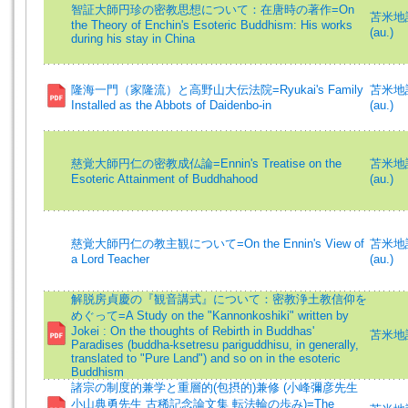
智証大師円珍の密教思想について：在唐時の著作=On
苫米地誠一
the Theory of Enchin's Esoteric Buddhism: His works
(au.)
during his stay in China
隆海一門（家隆流）と高野山大伝法院=Ryukai's Family
苫米地誠一
Installed as the Abbots of Daidenbo-in
(au.)
慈覚大師円仁の密教成仏論=Ennin's Treatise on the
苫米地誠一
Esoteric Attainment of Buddhahood
(au.)
慈覚大師円仁の教主観について=On the Ennin's View of
苫米地誠一
a Lord Teacher
(au.)
解脱房貞慶の『観音講式』について：密教浄土教信仰を
めぐって=A Study on the "Kannonkoshiki" written by
Jokei : On the thoughts of Rebirth in Buddhas'
苫米地誠
Paradises (buddha-ksetresu pariguddhisu, in generally,
translated to "Pure Land") and so on in the esoteric
Buddhism
諸宗の制度的兼学と重層的(包摂的)兼修 (小峰彌彦先生
小山典勇先生 古稀記念論文集 転法輪の歩み)=The