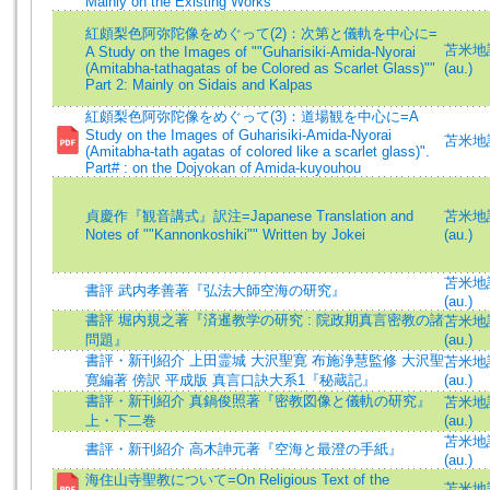
Mainly on the Existing Works
紅頗梨色阿弥陀像をめぐって(2)：次第と儀軌を中心に=
苫米地誠一
A Study on the Images of ""Guharisiki-Amida-Nyorai
(Amitabha-tathagatas of be Colored as Scarlet Glass)""
(au.)
Part 2: Mainly on Sidais and Kalpas
紅頗梨色阿弥陀像をめぐって(3)：道場観を中心に=A
Study on the Images of Guharisiki-Amida-Nyorai
苫米地誠
(Amitabha-tath agatas of colored like a scarlet glass)".
Part# : on the Dojyokan of Amida-kuyouhou
貞慶作『観音講式』訳注=Japanese Translation and
苫米地誠一
Notes of ""Kannonkoshiki"" Written by Jokei
(au.)
苫米地誠一
書評 武内孝善著『弘法大師空海の研究』
(au.)
書評 堀内規之著『済暹教学の研究 : 院政期真言密教の諸
苫米地誠一
問題』
(au.)
書評・新刊紹介 上田霊城 大沢聖寛 布施浄慧監修 大沢聖
苫米地誠一
寛編著 傍訳 平成版 真言口訣大系1『秘蔵記』
(au.)
書評・新刊紹介 真鍋俊照著『密教図像と儀軌の研究』
苫米地誠一
上・下二巻
(au.)
苫米地誠一
書評・新刊紹介 高木訷元著『空海と最澄の手紙』
(au.)
海住山寺聖教について=On Religious Text of the
苫米地誠