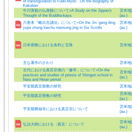
of transfiguration to Fudo-Myoo : On the biography of
Kakuban
中川実範の仏身観について=A Study on the Jippan's
苫米地誠一
Thought of the Buddha-kaya
(au.)
六巻本『略出念誦法』について=On the Jin ’gang ding
苫米地誠一
yujia zhong lüechu niansong jing in Six Scrolls
(au.)
日本密教における舎利と宝珠
苫米地誠
主な著作のさわり
苫米地
古代における真言宗僧の「修学」について=On the
苫米地誠一
practices and studies of priests of Shingon school in
(au.)
Nara and Heian period
平安期真言密教の研究
苫米地
苫米地誠一
平安期真言密教の研究
(au.)
苫米地誠一
平安期興福寺における真言宗について
(au.)
苫米地誠一
弘法大師における〈真言〉について
(au.)