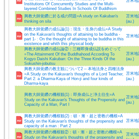
苫米地
Institutions Of Concurrently Studies and the Multi-
layered Combined Studies In Schools Of Buddhism
興教大師覚鑁に於る戒の問題=A study on Kakuban's
苫米地誠一
thinking on sila
(au.)
興教大師覚鑁の成仏論(1)：現生・生身の成仏=A Study
on the Kakuvan's thoughts of attaining to be buddha -
苫米地誠
part 1- : On the thought of attaining to be buddha in this
existence and whith this physical body
興教大師覚鑁の成仏論②：三種即身成仏説をめぐって
苫米地誠一
=The Attainment Of the Buddhahood According To
Kogyo Daishi Kakuban: On the Three Kinds Of the
(au.)
Sokushin-jobutsu
興教大師覚鑁の教主観について2 -- 本地法身と四種法身
苫米地誠一
=A Study on the Kakuvan's thoughts of a Lord Teacher,
Part 2: a Dharma-Kaya of Hon-ji and four kinds of
(au.)
Dharma-kaya
興教大師覚鑁の機根観(1)：即身成仏と浄土往生=A
苫米地誠一
Study on the Kakuvan's Thoughts of the Propensity and
(au.)
Capacity of a Man, Part I
興教大師覚鑁の機根観(2)：頓・漸・超と密教の機根=A
苫米地誠
Study on the Kakuvan's thoughts of the propensity and
capacity of a man : Part 2
興教大師覚鑁の機根観②：頓・漸・超と密教の機根=A
苫米地誠一
Study on the Kakuvan's thoughts of the propensity and