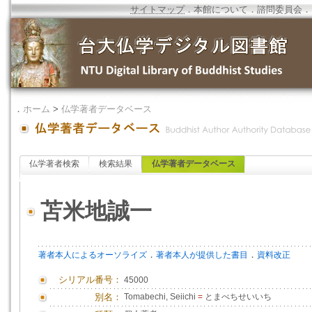
サイトマップ
．
本館について
．
諮問委員会
．
．
ホーム
>
仏学著者データベース
仏学著者検索
検索結果
仏学著者データベース
苫米地誠一
．
．
著者本人によるオーソライズ
著者本人が提供した書目
資料改正
シリアル番号：
45000
別名：
Tomabechi, Seiichi
=
とまべちせいいち