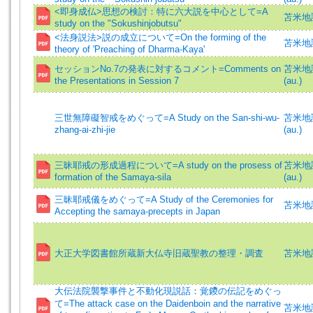
<即身成仏>思想の検討：特に六大説を中心として=A
苫米地誠
study on the "Sokushinjobutsu"
<法身説法>説の成立について=On the forming of the
苫米地誠
theory of 'Preaching of Dharma-Kaya'
セッションNo.7の発表に対するコメント=Comments on
苫米地誠一
the Presentations in Session 7
(au.)
三世無障礙智戒をめぐって=A Study on the San-shi-wu-
苫米地誠一
zhang-ai-zhi-jie
(au.)
三昧耶戒の形成過程について=A study on the prosess of
苫米地誠一
formation of the Samaya-sila
(au.)
三昧耶戒儀をめぐって=A Study of the Ceremonies for
苫米地誠
Accepting the samaya-precepts in Japan
大正大学図書館所蔵新大仏寺旧蔵聖教の整理・調査
苫米地誠
大伝法院襲撃事件と不動化現説話：覚鑁の伝記をめぐっ
て=The attack case on the Daidenboin and the narrative
苫米地誠