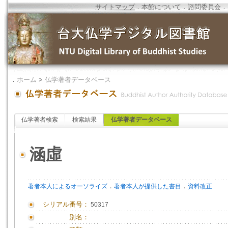
サイトマップ
．
本館について
．
諮問委員会
．
．
ホーム
>
仏学著者データベース
仏学著者検索
検索結果
仏学著者データベース
涵虛
．
．
著者本人によるオーソライズ
著者本人が提供した書目
資料改正
シリアル番号：
50317
別名：