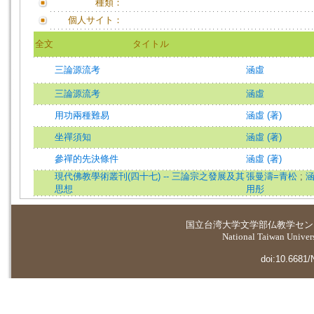
種類：
個人サイト：
全文
タイトル
三論源流考
涵虛
三論源流考
涵虛
用功兩種難易
涵虛 (著)
坐禪須知
涵虛 (著)
參禪的先決條件
涵虛 (著)
現代佛教學術叢刊(四十七) -- 三論宗之發展及其
張曼濤=青松
;
思想
用彤
国立台湾大学
文学部仏教学セン
National Taiwan Universi
doi:10.6681