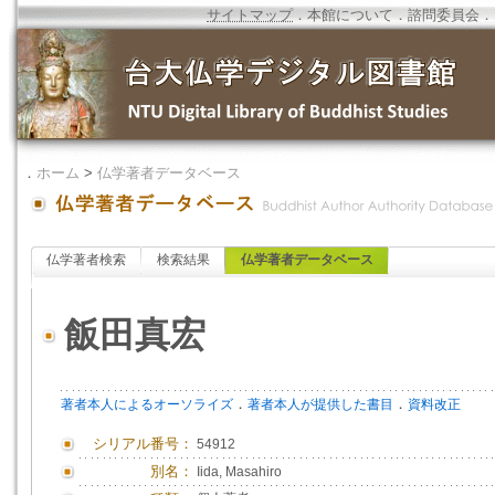
サイトマップ
．
本館について
．
諮問委員会
．
．
ホーム
>
仏学著者データベース
仏学著者検索
検索結果
仏学著者データベース
飯田真宏
．
．
著者本人によるオーソライズ
著者本人が提供した書目
資料改正
シリアル番号：
54912
別名：
Iida, Masahiro