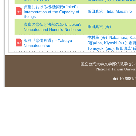
貞慶における機根解釈=Jokei's
飯田真宏 =Iida, Masahiro
Interpretation of the Capacity of
Beings
貞慶の念仏と法然の念仏=Jokei's
飯田真宏 (著)
Nenbutsu and Honen's Nenbutsu
中村薫 (著)=Nakamura, Kaor
訳註『念佛圓通』=Yakutyu
(著)=Ina, Kiyoshi (au.)
;
市野智
Nenbutsuentsu
Tomoyuki (au.)
;
飯田真宏 (著)=
国立台湾大学
文学部仏教学セン
National Taiwan Universi
doi:10.6681