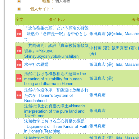
種類：
個人著者
個人サイト：
全文
タイトル
著
「念仏往生の願」という願名の背景
: 法然の「念声是一釈」を中心とし
飯田真宏 (著)=Iida, Masahiro
て
〔共同研究〕訳註『真宗教旨陽駁陰
中村薫 (著)
;
飯田真宏 (著)
;
資弁』=Yakutyu
(著)
Shinsyukyoshiyobakuinshiben
水平社の親鸞
飯田真宏 (著)=Iida, Masahiro
法然における機教相応の意味=The
飯田真宏 (著)
meaning of suitability for human
being and dharma in Honen
法然の仏道体系 - 菩薩道は放棄され
飯田真宏
たのか=Honen's System of
Buddhahood
法然の浄土と貞慶の浄土=Honen's
飯田真宏
interpretation of the pure land and
Jokei's one
法然教学における三心具足の課題
飯田真宏
=Equipment of Three Kinds of Faith
in Honen's Teaching
法然教学の研究
飯田真宏 (著)=Iida, Masahiro