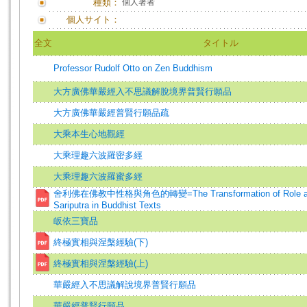
種類：
個人著者
個人サイト：
全文
タイトル
Professor Rudolf Otto on Zen Buddhism
大方廣佛華嚴經入不思議解脫境界普賢行願品
大方廣佛華嚴經普賢行願品疏
大乘本生心地觀經
大乘理趣六波羅密多經
大乘理趣六波羅蜜多經
舍利佛在佛教中性格與角色的轉變=The Transformation of Role and P
Sariputra in Buddhist Texts
皈依三寶品
終極實相與涅槃經驗(下)
終極實相與涅槃經驗(上)
華嚴經入不思議解說境界普賢行願品
華嚴經普賢行願品