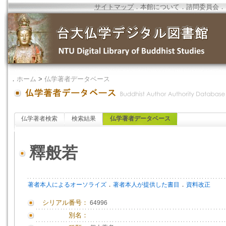
サイトマップ
．
本館について
．
諮問委員会
．
．
ホーム
>
仏学著者データベース
仏学著者検索
検索結果
仏学著者データベース
釋般若
．
．
著者本人によるオーソライズ
著者本人が提供した書目
資料改正
シリアル番号：
64996
別名：