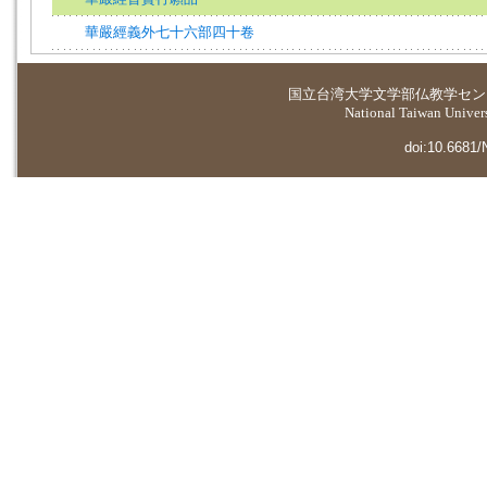
華嚴經義外七十六部四十卷
国立台湾大学
文学部仏教学セン
National Taiwan Universi
doi:10.6681