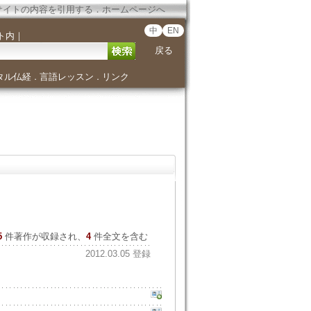
サイトの内容を引用する
．
ホームページへ
中
EN
ト内
｜
戻る
タル仏経
言語レッスン
リンク
．
．
5
件著作が収録され、
4
件全文を含む
2012.03.05 登録