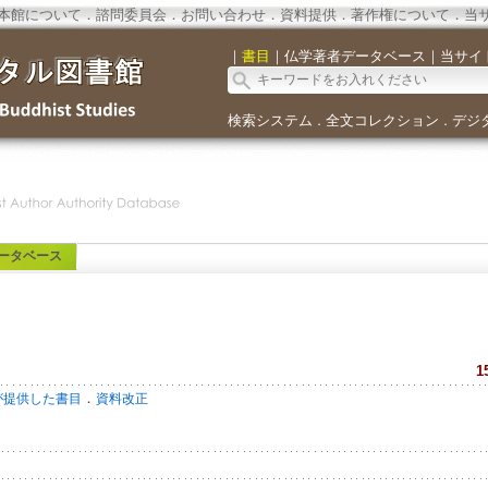
本館について
．
諮問委員会
．
お問い合わせ
．
資料提供
．
著作権について
．
当
｜
書目
｜
仏学著者データベース
｜
当サイ
検索システム
全文コレクション
デジ
．
．
ータベース
1
．
が提供した書目
資料改正