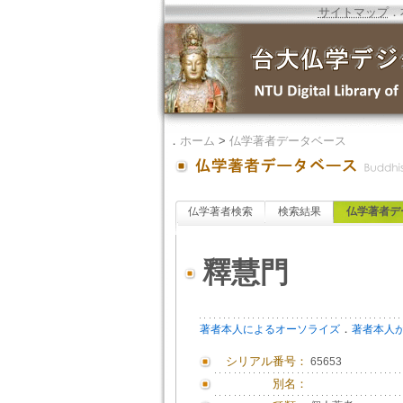
サイトマップ
．
．
ホーム
>
仏学著者データベース
仏学著者検索
検索結果
仏学著者デ
釋慧門
．
著者本人によるオーソライズ
著者本人
シリアル番号：
65653
別名：