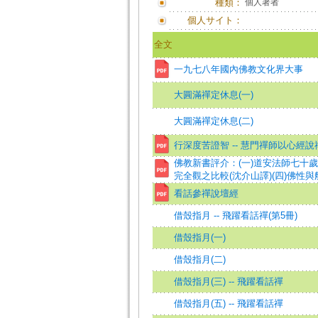
種類：
個人著者
個人サイト：
全文
一九七八年國內佛教文化界大事
大圓滿禪定休息(一)
大圓滿禪定休息(二)
行深度苦證智 -- 慧門禪師以心經說
佛教新書評介：(一)道安法師七十歲
完全觀之比較(沈介山譯)(四)佛性與
看話參禪說壇經
借殼指月 -- 飛躍看話禪(第5冊)
借殼指月(一)
借殼指月(二)
借殼指月(三) -- 飛躍看話禪
借殼指月(五) -- 飛躍看話禪