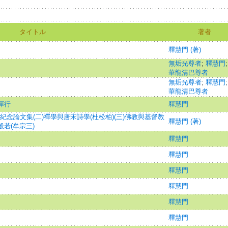
タイトル
著者
釋慧門 (著)
無垢光尊者
;
釋慧門
華龍清巴尊者
無垢光尊者
;
釋慧門
華龍清巴尊者
禪行
釋慧門
紀念論文集(二)禪學與唐宋詩學(杜松柏)(三)佛教與基督教
釋慧門 (著)
般若(牟宗三)
釋慧門
釋慧門
釋慧門
釋慧門
釋慧門
釋慧門