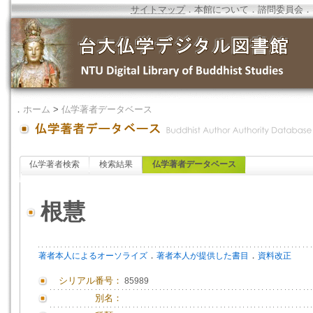
サイトマップ
．
本館について
．
諮問委員会
．
．
ホーム
>
仏学著者データベース
仏学著者検索
検索結果
仏学著者データベース
根慧
．
．
著者本人によるオーソライズ
著者本人が提供した書目
資料改正
シリアル番号：
85989
別名：