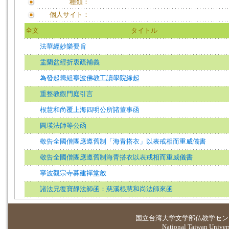
種類：
個人サイト：
全文
タイトル
法華經妙樂要旨
盂蘭盆經折衷疏補義
為發起籌組寧波佛教工讀學院緣起
重整教觀門庭引言
根慧和尚覆上海四明公所諸董事函
圓瑛法師等公函
敬告全國僧團應遵舊制「海青搭衣」以表戒相而重威儀書
敬告全國僧團應遵舊制海青搭衣以表戒相而重威儀書
寧波觀宗寺募建禪堂啟
諸法兄復寶靜法師函：慈溪根慧和尚法師來函
国立台湾大学
文学部仏教学セン
National Taiwan Universi