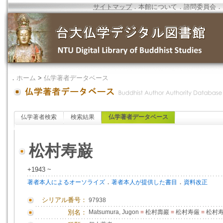
サイトマップ
．
本館について
．
諮問委員会
．
．
ホーム
>
仏学著者データベース
仏学著者検索
検索結果
仏学著者データベース
松村寿巌
+1943 ~
．
．
著者本人によるオーソライズ
著者本人が提供した書目
資料改正
シリアル番号：
97938
別名：
Matsumura, Jugon
=
松村壽巖
=
松村寿厳
=
松村