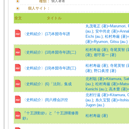
種類：
個人著者
個人サイト：
全文
タイトル
丸茂竜正 (著)=Marumori, Ry
(au.)
;
安中尚史 (著)=Annaka,
〈史料紹介〉(17)本圀寺年譜
Eichi (au.)
;
松村寿厳 (著)=Ma
(著)=Ryumon, Gitsu (au.)
松村寿巌 (著)
;
寺尾英智 (
〈史料紹介〉(18)本圀寺年譜(二)
(著)
;
都守基一 (著)
松村寿巌 (著)
;
寺尾英智 (
〈史料紹介〉(19)本圀寺年譜(三)
(著)
;
野口眞澄 (著)
北村聡 (著)=Kitamura, Sato
〈史料紹介〉(6)「法則」集成
(au.)
;
松村寿厳 (著)=Matsumu
Kenichi (au.)
;
高木豊 (著)=Ta
北村行遠 (著)=Kitamura, Gy
〈史料紹介〉(8)六檀会評控
(au.)
;
糸久宝賢 (著)=Itohisa,
Jugon (au.)
『十王讃歎鈔』と『十王讃嘆修善
松村寿巌 (著)
鈔』