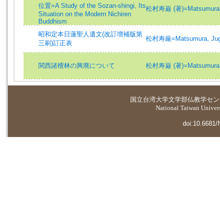
位置=A Study of the Sozan-shingi, Its
松村寿巌 (著)=Matsumura, 
Situation on the Modern Nichiren
Buddhism
昭和定本日蓮聖人遺文(改訂増補版第
松村寿厳=Matsumura, Ju
三刷)訂正表
関西諸檀林の興廃について
松村寿巌 (著)=Matsumura, 
国立台湾大学
文学部仏教学セン
National Taiwan Universi
doi:10.6681