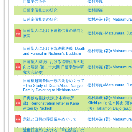
日蓮宗の仏事
松村寿厳
日蓮宗儀礼史の研究
松村壽巖
日蓮宗儀礼史の研究
松村寿巌 (著)=Matsumura, 
日蓮聖人における追善供養の動向と
松村寿厳=Matsumura, Ju
展開
日蓮聖人における臨終葬送義=Death
松村寿巌 (著)=Matsumura, 
and Funeral in Nichiren's Buddism
日蓮聖人滅後における追善供養の動
向と展開 (第二十六回 日蓮宗教学研
松村寿巖 (著)=Matsumura, 
究大会紀要)
日蓮檀越南条氏一族の死をめぐって
松村寿厳=Matsumura, Ju
=The Study of Death About Nanjyo
Family Devoting to Nichiren-sect
松村壽巖 (著)=Matsumura, 
日奥仮名書諫状(東京本寿寺所
Kiichi (au.)
;
佐々博史 (著)=Sa
蔵)=Remonstration letter in Kana
witten by Nichioh
(著)=Takamori Daijo (au.)
宗祖と日興の葬送儀をめぐって
松村寿巌 (著)=Matsumura, 
近世日蓮宗における『草山清規』の