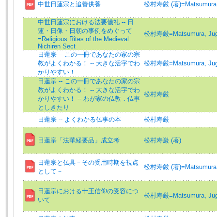
中世日蓮宗と追善供養
松村寿厳 (著)=Matsumura, 
中世日蓮宗における法要儀礼 -- 日
蓮・日像・日朝の事例をめぐって
松村寿厳=Matsumura, Ju
=Religious Rites of the Medieval
Nichiren Sect
日蓮宗 -- この一冊であなたの家の宗
教がよくわかる！ -- 大きな活字でわ
松村寿厳=Matsumura, Ju
かりやすい！
日蓮宗 -- この一冊であなたの家の宗
教がよくわかる！ -- 大きな活字でわ
松村寿厳
かりやすい！ -- わが家の仏教．仏事
としきたり
日蓮宗 -- よくわかる仏事の本
松村寿厳
日蓮宗「法華経要品」成立考
松村寿巌 (著)
日蓮宗と仏具－その受用時期を視点
松村寿厳 (著)=Matsumura, 
として－
日蓮宗における十王信仰の受容につ
松村寿厳=Matsumura, Ju
いて