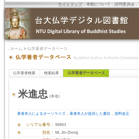
サイトマップ
．
本館について
．
諮問委員会
．
．
ホーム
>
仏学著者データベース
仏学著者検索
検索結果
仏学著者データベース
米進忠
(本名)
．
．
著者本人によるオーソライズ
著者本人が提供した書目
資料改正
シリアル番号：
99963
別名：
Mi, Jin-Zhong