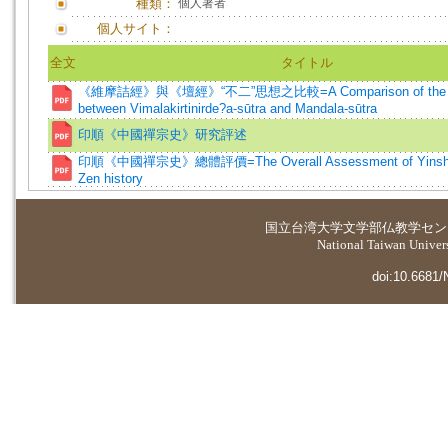
種類：
個人著者
個人サイト：
全文
タイトル
《維摩詰經》與《壇經》“不二”思想之比較=A Comparison of the non
between Vimalakirtinirde?a-sūtra and Mandala-sūtra
印順《中國禪宗史》研究評述
印順《中國禪宗史》總體評價=The Overall Assessment of Yinshun
Zen history
国立台湾大学
文学部仏教学セン
National Taiwan Universi
doi:10.6681