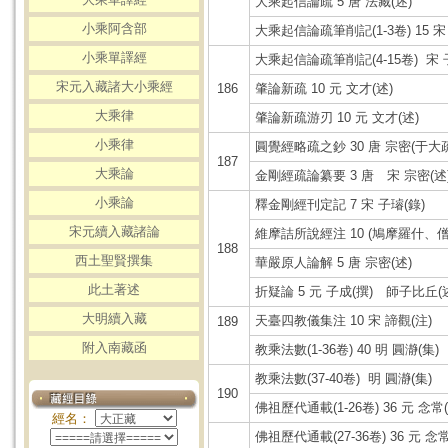
大乘起信論疏 5 唐 法藏(述)
小乘阿含部
大乘起信論疏筆削記(1-3卷) 15 宋
小乘單譯經
大乘起信論疏筆削記(4-15卷) 宋 
宋元入藏諸大小乘經
186
肇論新疏 10 元 文才(述)
大乘律
肇論新疏游刃 10 元 文才(述)
小乘律
圓覺經略疏之鈔 30 唐 宗密(于大
187
大乘論
金剛經疏論纂要 3 唐 宋 宗密(述
小乘論
釋金剛經刊定記 7 宋 子璿(錄)
宋元續入藏諸論
維摩詰所說經注 10 (鳩摩羅什、
188
西土聖賢撰集
華嚴原人論解 5 唐 宗密(述)
此土著述
折疑論 5 元 子成(撰) 師子比丘(
大明續入藏
天臺四教儀集注 10 宋 諦觀(注)
189
附入南藏函
教乘法數(1-36卷) 40 明 圓瀞(集)
教乘法數(37-40卷) 明 圓瀞(集)
190
佛祖歷代通載(1-26卷) 36 元 念常(
經名：
佛祖歷代通載(27-36卷) 36 元 念常