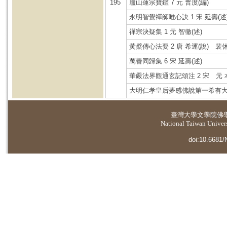
195
廬山蓮宗寶鑑 7 元 普度(編)
永明智覺禪師唯心訣 1 宋 延壽(述
禪宗決疑集 1 元 智徹(述)
黃檗傳心法要 2 唐 希運(說) 裴休
萬善同歸集 6 宋 延壽(述)
華嚴法界觀通玄記頌注 2 宋 元 
大明仁孝皇后夢感佛說第一希有大功
臺灣大學
文學院佛
National Taiwan Universi
doi:10.6681