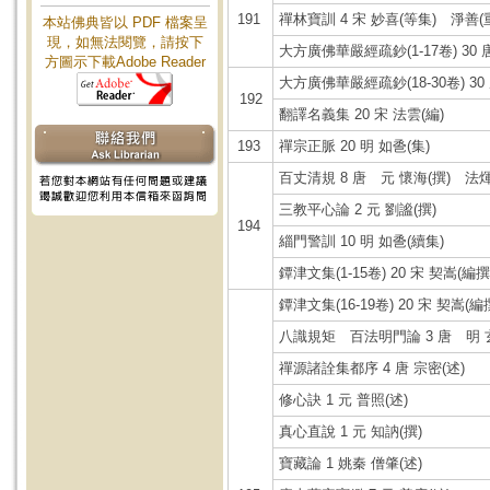
191
禪林寶訓 4 宋 妙喜(等集) 淨善(
本站佛典皆以 PDF 檔案呈
現，如無法閱覽，請按下
大方廣佛華嚴經疏鈔(1-17卷) 30 
方圖示下載Adobe Reader
大方廣佛華嚴經疏鈔(18-30卷) 30 
192
翻譯名義集 20 宋 法雲(編)
193
禪宗正脈 20 明 如巹(集)
百丈清規 8 唐 元 懷海(撰) 法煇
三教平心論 2 元 劉謐(撰)
194
緇門警訓 10 明 如巹(續集)
鐔津文集(1-15卷) 20 宋 契嵩(編撰
鐔津文集(16-19卷) 20 宋 契嵩(編
八識規矩 百法明門論 3 唐 明 玄
禪源諸詮集都序 4 唐 宗密(述)
修心訣 1 元 普照(述)
真心直說 1 元 知訥(撰)
寶藏論 1 姚秦 僧肇(述)