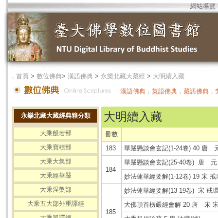
網站導覽
．
首頁
>
數位佛典
>
漢語佛典
>
永樂北藏大藏經
>
大明續入藏
漢語佛典
．
英語佛典
．
藏語佛典
．
大明續入藏
永樂北藏大藏經典籍分類
大乘般若部
冊數
大乘寶積部
183
華嚴懸談會玄記(1-24卷) 40 唐 
大乘大集部
華嚴懸談會玄記(25-40卷) 唐 元
184
大乘經華嚴
妙法蓮華經要解(1-12卷) 19 宋 戒
大乘涅槃部
妙法蓮華經要解(13-19卷) 宋 戒環
大乘五大部外重譯經
大佛頂首楞嚴經會解 20 唐 宋 宋
185
大乘單譯經