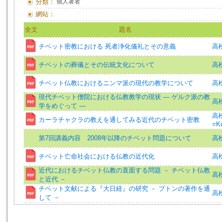
分類：
個人著者
網站：
全文
題名
チベット密教における 死者浄化儀礼とその意義
高松
チベットの葬儀とその伝統文化について
高松
チベット仏教におけるニンマ派の現代の教学について
高
現代チベット僧院における仏教教学の現状 ― ゲルク派の教
高
学をめぐって ―
高松
カーラチャクラの教えを通してみる近代のチベット密教
=Ku
第7回講義内容 2008年以降のチベット問題について
高松
チベット亡命社会における仏教の近代化
高松
近代におけるチベット仏教の直面する問題 － チベット仏教
高松
と近代 －
チベット文献による『大日経』の研究 － プトンの著作を通
高松
して －