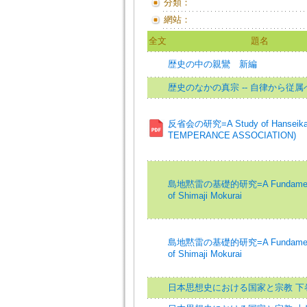
分類：
網站：
全文
題名
歴史の中の親鸞 新編
歴史のなかの真宗 -- 自律から従属
反省会の研究=A Study of Hanseika
TEMPERANCE ASSOCIATION)
島地黙雷の基礎的研究=A Fundamenta
of Shimaji Mokurai
島地黙雷の基礎的研究=A Fundamenta
of Shimaji Mokurai
日本思想史における国家と宗教 下