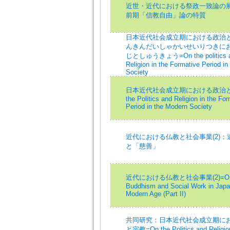
近世・近代における祭政一致論の
前期「信教自由」論の特質
日本近代社会成立期における政治
んきんだいしゃかいせいりつきに
じとしゅうきょう=On the politics 
Religion in the Formative Period i
Society
日本近代社会成立期における政治と
the Politics and Religion in the Fo
Period in the Modern Society
近代における仏教と社会事業(2)：
と「慈善」
近代における仏教と社会事業(2)=On 
Buddhism and Social Work in Jap
Modern Age (Part II)
共同研究：日本近代社会成立期に
と宗教=On the Politics and Religion