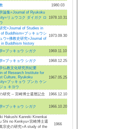
教
1980.03
集=Journal of Ryukoku
ersity=リュウコク ダイガク ロ
1978.10.31
ウ
=Journal of Studies in
ry of Buddhism=ブッキョウシ
1973.09.30
ウ=佛教史研究=Journal of
 in Buddhism history
学=ブッキョウ シガク
1969.11.10
学=ブッキョウ シガク
1968.12.25
学仏教文化研究所紀要
in of Research Institute for
st Culture, Ryukoku
1967.05.25
ersity=ブッキョウ ブンカ ケン
ジョ キヨウ
の研究 -- 宮崎博士還暦記念
1966.12.10
学=ブッキョウ シガク
1966.10.20
ki Hakushi Kanreki Kinenkai
hu Shi no Kenkyu=宮崎博士還
1966
宗史の研究=A study of the