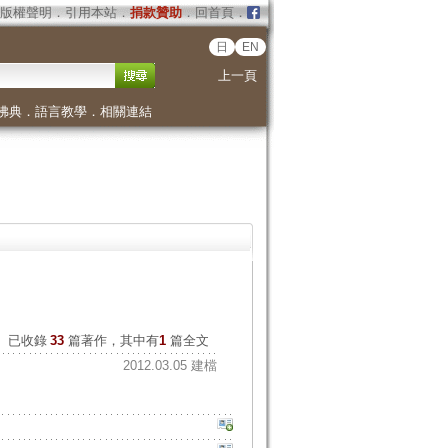
版權聲明
．
引用本站
．
捐款贊助
．
回首頁
．
日
EN
上一頁
佛典
．
語言教學
．
相關連結
已收錄
33
篇著作，其中有
1
篇全文
2012.03.05 建檔