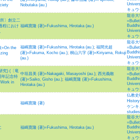
Univ
ciety
Nobutaka (au.)
キュウ
龍谷大
究所〕創立二
=Bullet
Buddhi
化過程におけ
福嶋寛隆 (著)=Fukushima, Hirotaka (au.)
Univ
ニ
キュウ
龍谷大
福嶋寛隆 (著)=Fukushima, Hirotaka (au.)
;
福間光超
=Bullet
n the
Buddhi
(著)=Fukuma, Kocho (au.)
;
桐山六字 (著)=Kiriyama, Rokuji
izing
Univ
(au.)
キュウ
龍谷大
究) (〔竜
中垣昌美 (著)=Nakagaki, Masayoshi (au.)
;
西光義敞
=Bullet
周年記念特
Buddhi
(著)=Saiko, Gisho (au.)
;
福嶋寛隆 (著)=Fukushima,
Work in
Univ
Hirotaka (au.)
キュウ
仏教史研究
Histo
福嶋寛隆 (著)
ケンキュ
studies
龍谷大
=Bullet
Buddhi
に
福嶋寛隆 (著)=Fukushima, Hirotaka (au.)
Univ
キュウ