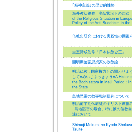
｢精神主義｣の歴史的性格
海外教状視察 : 廃仏状況下の西欧=Ins
of the Religious Situation in Europ
Policy of the Anti-Buddhism in the 
仏教史研究における実践性の回復
圭室諦成監修「日本仏教史三」
開明期啓蒙思想家の政教論
明治仏教 : 国家権力との関わりよ
して=めいじぶっきょう=A Historical 
the Bodhisattva in Meiji Period：In 
the State
島地黙雷の教導職制批判について
明治前半期仏教徒のキリスト教批判
- 島地黙雷の場合、特に彼の信教
連において
Shimaji Mokurai no Kyodo Shokuse
Tsuite