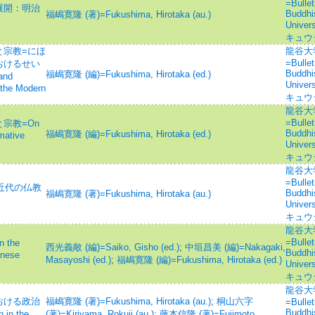
=Bullet
展開：明治
Buddhi
福嶋寛隆 (著)=Fukushima, Hirotaka (au.)
Univ
キュウ
と宗教=にほ
龍谷大
=Bullet
おけるせい
Buddhi
福嶋寛隆 (編)=Fukushima, Hirotaka (ed.)
and
Univ
n the Modern
キュウ
龍谷大
=Bullet
宗教=On
Buddhi
福嶋寛隆 (編)=Fukushima, Hirotaka (ed.)
rmative
Univ
キュウ
龍谷大
=Bullet
近代の仏教
Buddhi
福嶋寛隆 (著)=Fukushima, Hirotaka (au.)
Univ
キュウ
龍谷大
=Bullet
the
西光義敞 (編)=Saiko, Gisho (ed.)
;
中垣昌美 (編)=Nakagaki,
Buddhi
anese
Masayoshi (ed.)
;
福嶋寛隆 (編)=Fukushima, Hirotaka (ed.)
Univ
キュウ
龍谷大
おける政治
福嶋寛隆 (著)=Fukushima, Hirotaka (au.)
;
桐山六字
=Bullet
Buddhi
 in the
(著)=Kiriyama, Rokuji (au.)
;
藤本信隆 (著)=Fujimoto,