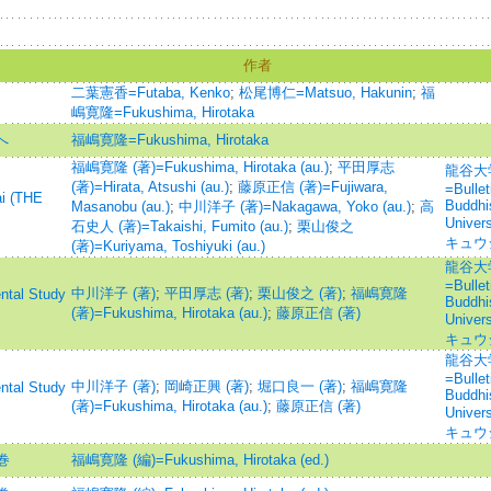
作者
二葉憲香=Futaba, Kenko
;
松尾博仁=Matsuo, Hakunin
;
福
嶋寛隆=Fukushima, Hirotaka
へ
福嶋寛隆=Fukushima, Hirotaka
福嶋寛隆 (著)=Fukushima, Hirotaka (au.)
;
平田厚志
龍谷大
(著)=Hirata, Atsushi (au.)
;
藤原正信 (著)=Fujiwara,
=Bullet
i (THE
Buddhi
Masanobu (au.)
;
中川洋子 (著)=Nakagawa, Yoko (au.)
;
高
Univ
石史人 (著)=Takaishi, Fumito (au.)
;
栗山俊之
キュウ
(著)=Kuriyama, Toshiyuki (au.)
龍谷大
=Bullet
中川洋子 (著)
;
平田厚志 (著)
;
栗山俊之 (著)
;
福嶋寛隆
l Study
Buddhi
(著)=Fukushima, Hirotaka (au.)
;
藤原正信 (著)
Univ
キュウ
龍谷大
=Bullet
中川洋子 (著)
;
岡崎正興 (著)
;
堀口良一 (著)
;
福嶋寛隆
l Study
Buddhi
(著)=Fukushima, Hirotaka (au.)
;
藤原正信 (著)
Univ
キュウ
巻
福嶋寛隆 (編)=Fukushima, Hirotaka (ed.)