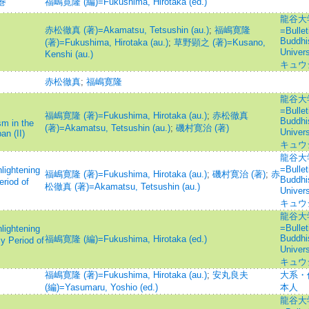
巻
福嶋寛隆 (編)=Fukushima, Hirotaka (ed.)
龍谷大
赤松徹真 (著)=Akamatsu, Tetsushin (au.)
;
福嶋寛隆
=Bullet
Buddhi
(著)=Fukushima, Hirotaka (au.)
;
草野顕之 (著)=Kusano,
Univ
Kenshi (au.)
キュウ
赤松徹真
;
福嶋寛隆
龍谷大
=Bullet
福嶋寛隆 (著)=Fukushima, Hirotaka (au.)
;
赤松徹真
Buddhi
m in the
(著)=Akamatsu, Tetsushin (au.)
;
磯村寛治 (著)
Univ
an (II)
キュウ
龍谷大
=Bullet
htening
福嶋寛隆 (著)=Fukushima, Hirotaka (au.)
;
磯村寛治 (著)
;
赤
Buddhi
riod of
松徹真 (著)=Akamatsu, Tetsushin (au.)
Univ
キュウ
龍谷大
=Bullet
htening
Buddhi
福嶋寛隆 (編)=Fukushima, Hirotaka (ed.)
y Period of
Univ
キュウ
福嶋寛隆 (著)=Fukushima, Hirotaka (au.)
;
安丸良夫
大系・
(編)=Yasumaru, Yoshio (ed.)
本人
龍谷大