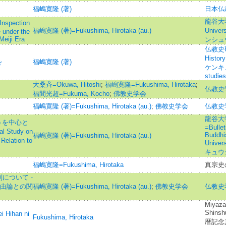
福嶋寛隆 (著)
日本仏
龍谷大学論
pection
福嶋寛隆 (著)=Fukushima, Hirotaka (au.)
Univ
e under the
Meiji Era
ンシュ
仏教史研究
Histo
を
福嶋寛隆 (著)
ケンキュ
studies
大桑斉=Okuwa, Hitoshi
;
福嶋寛隆=Fukushima, Hirotaka
;
仏教史
福間光超=Fukuma, Kocho
;
佛教史学会
福嶋寛隆 (著)=Fukushima, Hirotaka (au.)
;
佛教史学会
仏教史
龍谷大
うを中心と
=Bullet
Study on
Buddhi
福嶋寛隆 (著)=Fukushima, Hirotaka (au.)
Relation to
Univ
キュウ
福嶋寛隆=Fukushima, Hirotaka
真宗史
について -
自由論との関
福嶋寛隆 (著)=Fukushima, Hirotaka (au.)
;
佛教史学会
仏教史
Miyaza
Shins
i Hihan ni
Fukushima, Hirotaka
暦記念真