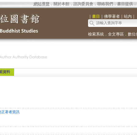
網站導覽
．
關於本館
．
諮詢委員會
．
聯絡我們
．
書目提供
．
｜
書目
｜
佛學著者
｜
站內
｜
檢索系統
．
全文專區
．
數位
範資料
校正著者資訊