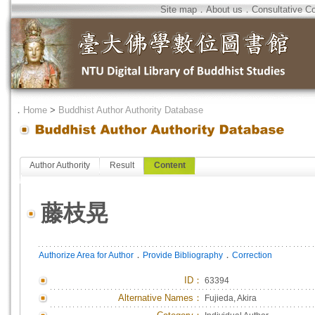
Site map
．
About us
．
Consultative C
．
Home
>
Buddhist Author Authority Database
Author Authority
Result
Content
藤枝晃
．
．
Authorize Area for Author
Provide Bibliography
Correction
ID
：
63394
Alternative Names：
Fujieda, Akira