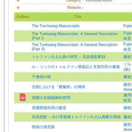
Category：
Individual Author
Website：
Fulltext
Title
The Tun-huang Manuscripts
Fujie
Fuji
The Tunhuang Manuscripts: A General Description
(Part I)
枝晃 (
Fuji
The Tunhuang Manuscripts: A General Description
(Part II)
枝晃 (
トルファン出土仏典の研究 -- 高昌残影釈録
藤枝
ゾル
ル・コックのトゥルファン發掘品と支那巨匠の畫風
(著)
;
千佛洞の龍
藤枝
藤枝晃
北朝における『勝鬘經』の傳承
Akira
施萍
有關大谷探險隊的答問
枝晃
居庸關過街塔の建造
藤枝
高昌残影 -- 出口常順蔵トルファン出土仏典断片図録
藤枝
藤枝晃
敦煌の僧尼籍
Akira