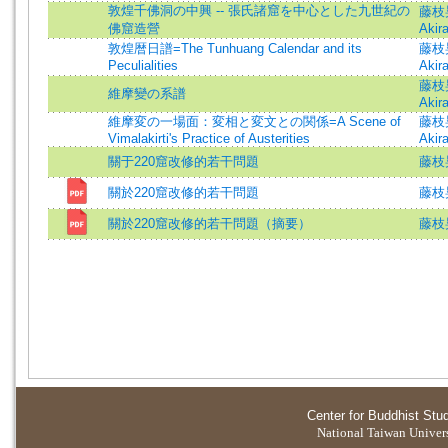
敦煌千佛洞の中興 -- 張氏諸窟を中心とした九世紀の
藤枝晃
佛窟造營
Akira
敦煌暦日譜=The Tunhuang Calendar and its
藤枝晃
Peculialities
Akira
藤枝晃
維摩變の系譜
Akira
維摩変の一場面：変相と変文との関係=A Scene of
藤枝晃
Vimalakirti's Practice of Austerities
Akira
關于220窟改修的若干問題
藤枝
關於220窟改修的若干問題
藤枝
關於220窟改修的若干問題（摘要）
藤枝
Center for Buddhist Stu
National Taiwan Universi