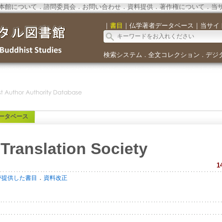
本館について
．
諮問委員会
．
お問い合わせ
．
資料提供
．
著作権について
．
当
｜
書目
｜
仏学著者データベース
｜
当サイ
検索システム
全文コレクション
デジ
．
．
ータベース
Translation Society
1
．
が提供した書目
資料改正