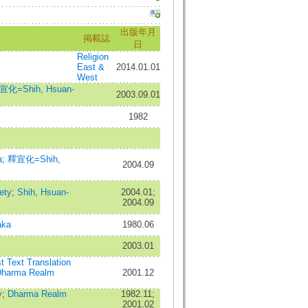
出版年月
掲載誌
日
Religion
East &
2014.01.01
West
宣化=Shih, Hsuan-
2003.09.01
1982
a
;
釋宣化=Shih,
2004.09
ety
;
Shih, Hsuan-
2004.01;
2004.09
aka
1980.06
2003.01
t Text Translation
 Dharma Realm
2001.12
y
;
Dharma Realm
1982.11;
2001.02