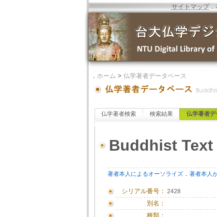
サイトマップ
．
．
ホーム
>
仏学著者データベース
仏学著者検索
検索結果
仏学著者デ
Buddhist Text 
．
著者本人によるオーソライズ
著者本人
シリアル番号：
2428
別名：
種類：