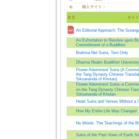
個人サイト：
全文
タイ
An Editorial Approach: The Suran
An Exhortation to Resolve upon Bo
Committment of a Buddhist
Brahma Net Sutra, Text Only
Dharma Realm Buddhist University
Flower Adornment Sutra (A Comme
the Tang Dynasty Chinese Translat
Siksananda of Khotan)
Flower Adornment Sutra--a Comm
on the Tang Dynasty Chinese Trans
Siksananda of Khotan
Heart Sutra and Verses Without a
How My Entire Life Was Changed
No Words: The Teachings of the B
Sutra of the Past Vows of Earth St