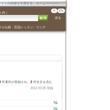
サイトの内容を引用する
．
ホームページへ
中
EN
ト内
｜
戻る
タル仏経
言語レッスン
リンク
．
．
4
件著作が収録され、
2
件全文を含む
2012.03.05 登録