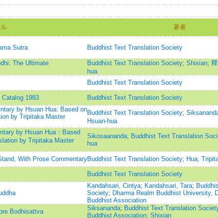
トル
著者
gama Sutra
Buddhist Text Translation Society
dhi: The Ultimate
Buddhist Text Translation Society
;
Shixian
;
釋
hua
Buddhist Text Translation Society
 Catalog 1983
Buddhist Text Translation Society
ntary by Hsuan Hua: Based on
Buddhist Text Translation Society
;
Siksanand
ion by Tripitaka Master
Hsuan-hua
entary by Hsuan Hua：Based
Sikosaananda
;
Buddhist Text Translation Soci
lation by Tripitaka Master
hua
 Stand, With Prose Commentary
Buddhist Text Translation Society
;
Hua, Tripit
Buddhist Text Translation Society
Kandahsari, Cintya
;
Kandahsari, Tara
;
Buddhis
uddha
Society
;
Dharma Realm Buddhist University,
Buddhist Association
Siksananda
;
Buddhist Text Translation Societ
ore Bodhisattva
Buddhist Association
;
Shixian