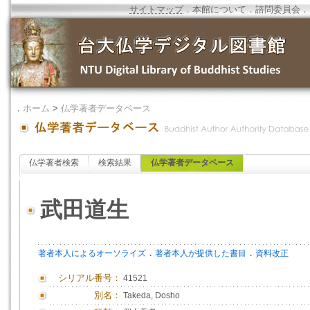
サイトマップ
．
本館について
．
諮問委員会
．
．
ホーム
>
仏学著者データベース
仏学著者検索
検索結果
仏学著者データベース
武田道生
．
．
著者本人によるオーソライズ
著者本人が提供した書目
資料改正
シリアル番号：
41521
別名：
Takeda, Dosho