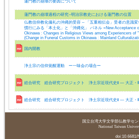
蓮門教の崩壞の要因について
蓮門教の崩壊過程の研究--明治宗教史における蓮門教の位置
仏教信仰教化儀礼の沖縄的受容 -- 「五重相伝会」受者の意識変
慣行にみる「本土化」と「沖縄化」 パネル =New Acceptance of J
Okinawa : Changes in Religious Views among Experiencers of 
(Change in Funeral Customs in Okinawa : Mainland Culturaliza
国内開教
浄土宗の信仰覚醒運動 ー一味会の場合ー
総合研究 総合研究プロジェクト 浄土宗近現代史Ⅱ — 大正・
総合研究 総合研究プロジェクト 浄土宗近現代史Ⅱ — 大正・
国立台湾大学
文学部仏教学セン
National Taiwan Universi
doi:10.6681