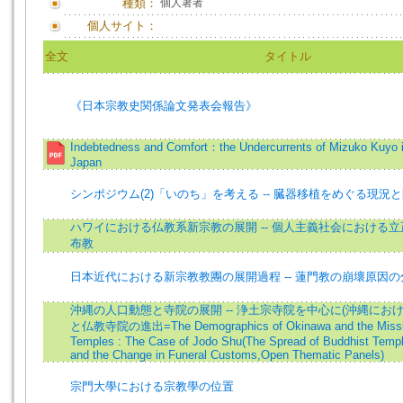
種類：
個人著者
個人サイト：
全文
タイトル
《日本宗教史関係論文発表会報告》
Indebtedness and Comfort：the Undercurrents of Mizuko Kuyo 
Japan
シンポジウム(2)「いのち」を考える -- 臓器移植をめぐる現況
ハワイにおける仏教系新宗教の展開 -- 個人主義社会における
布教
日本近代における新宗教教團の展開過程 -- 蓮門教の崩壞原因
沖縄の人口動態と寺院の展開 -- 浄土宗寺院を中心に(沖縄にお
と仏教寺院の進出=The Demographics of Okinawa and the Missio
Temples : The Case of Jodo Shu(The Spread of Buddhist Templ
and the Change in Funeral Customs,Open Thematic Panels)
宗門大學における宗教學の位置