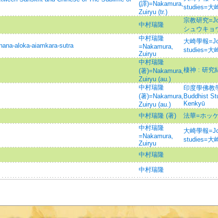
(譯)=Nakamura,
studies
Zuiryu (tr.)
宗教研究=Journ
中村瑞隆
シュウキョ
中村瑞隆
大崎學報=Journ
aloka-aiamkara-sutra
=Nakamura,
studies
Zuiryu
中村瑞隆
棲神 : 研究
(著)=Nakamura,
Zuiryu (au.)
中村瑞隆
印度學佛教學研究 
(著)=Nakamura,
Buddhist S
Kenkyū
Zuiryu (au.)
中村瑞隆 (著)
法華=ホッ
中村瑞隆
大崎學報=Journ
=Nakamura,
studies
Zuiryu
中村瑞隆
中村瑞隆