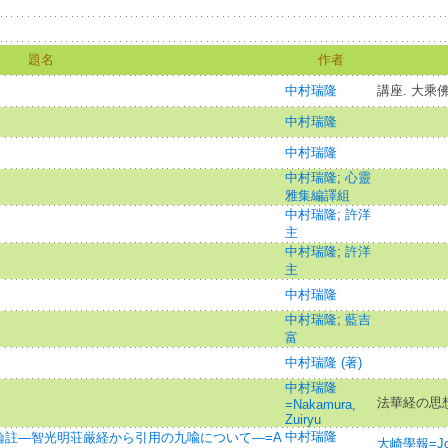
題名
作者
中村瑞隆
講座. 大乘佛
中村瑞隆
中村瑞隆
中村瑞隆
;
心靈
雅集編譯組
中村瑞隆
;
許洋
主
中村瑞隆
;
許洋
主
中村瑞隆
中村瑞隆
;
藍吉
富
中村瑞隆 (著)
中村瑞隆
法華経の思
=Nakamura,
Zuiryu
中村瑞隆
論註―智光明荘厳経から引用の九喩について―=A
大崎學報=Journ