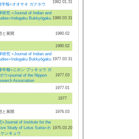
1982.01.31
=大崎学報=オオサキ ガクホウ
=Journal of Indian and
1980.03.31
tudies=Indogaku Bukkyōgaku
想と展開
1980.02
1980.02
=Journal of Indian and
1977.03.31
tudies=Indogaku Bukkyōgaku
年報=ニホン ブッキョウ ガ
1977.03
journal of the Nippon
search Association
ケ
1977.01
1977
想と展開
1976.03
rnal of Institute for the
ive Study of Lotus Sutra=ホ
1975.03.20
 ケンキュウ