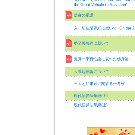
the Great Vehicle to Salvation'
法身の系譜
入一切仏堺界経に就いて=On the Jnana-
勢至菩薩經に就いて
究竟一乘寶性論に表れた佛身論
大乘起信論について
三宝と如来蔵に関する一考察
現代語譯法華經(下)
現代語譯法華經(上)