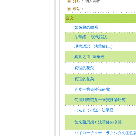
分類：
個人著者
網站：
全文
如來藏の體系
法華経 -- 現代語訳
現代語訳 法華経(上)
真實之道--法華經
真理的花朵
真理的花朵
究竟一乘寶性論研究
梵漢對照究竟一乘寶性論研究
ほんとうの道 : 法華経
如来蔵思想と法華経の交渉
バイローチャナ・ラクシタの宝性