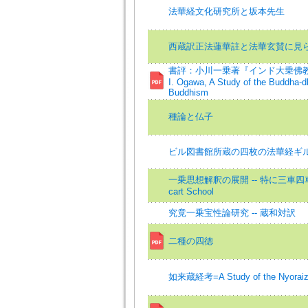
法華経文化研究所と坂本先生
西蔵訳正法蓮華註と法華玄賛に見
書評：小川一乗著『インド大乗佛教にお
I. Ogawa, A Study of the Buddha-d
Buddhism
種論と仏子
ビル図書館所蔵の四枚の法華経ギ
一乗思想解釈の展開 -- 特に三車四車について =
cart School
究竟一乗宝性論研究 -- 蔵和対訳
二種の四德
如来蔵経考=A Study of the Nyoraiz