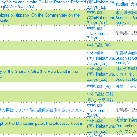
 by Vairocana-lakṣita:On Nine Parables Referred
(著)=Nakamura,
studies
ra-jñānālokāramkārā
Zuiryu (au.)
中村瑞隆
印度學佛教學研究 
 の ṭippaṇī-=On the Commentary on the
(著)=Nakamura,
Buddhist S
ksita
Kenkyū
Zuiryu (au.)
中村瑞隆
法華経の思
=Nakamura,
Zuiryu
中村瑞隆 (編)
中村瑞隆
印度學佛教學研究 
(著)=Nakamura,
Buddhist S
Kenkyū
Zuiryu (au.)
中村瑞隆
日本佛敎學會
 Ghana-k?etra (the Pure Land) in the
(著)=Nakamura,
ッカイ ネンポウ=
a
Zuiryu (au.)
Buddhist Re
中村瑞隆 (著)
法華=ホッ
中村瑞隆
;
石村
喜英
;
三友健容
中村瑞隆
華の釈義について他の誤解を破斥する」について
法華経の思
=Nakamura,
Zuiryu
法華文化研究=Jou
中村瑞隆
 the Mahāsannipātaratnaketusūtra, Kept in
Comprehens
(著)=Nakamura,
Zuiryu (au.)
ッケ ブンカ