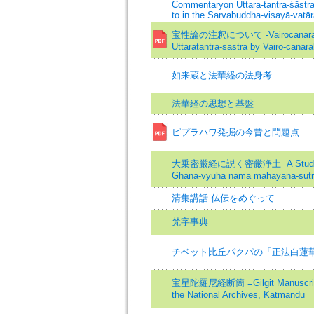
Commentaryon Uttara-tantra-śāstra
to in the Sarvabuddha-visayā-vatā
宝性論の注釈について -Vairocanarakṣita
Uttaratantra-sastra by Vairo-canara
如来蔵と法華経の法身考
法華経の思想と基盤
ピプラハワ発掘の今昔と問題点
大乗密厳経に説く密厳浄土=A Study of the
Ghana-vyuha nama mahayana-sutr
清集講話 仏伝をめぐって
梵字事典
チベット比丘パクパの「正法白蓮
宝星陀羅尼経断簡 =Gilgit Manuscript of
the National Archives, Katmandu