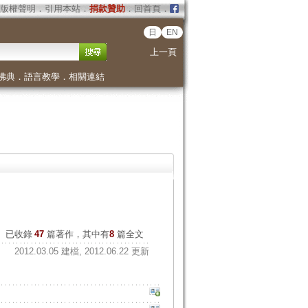
版權聲明
．
引用本站
．
捐款贊助
．
回首頁
．
日
EN
上一頁
佛典
．
語言教學
．
相關連結
已收錄
47
篇著作，其中有
8
篇全文
2012.03.05 建檔, 2012.06.22 更新