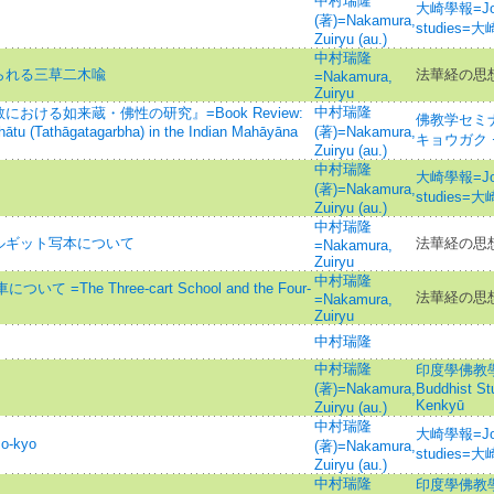
中村瑞隆
大崎學報=Journ
(著)=Nakamura,
studies
Zuiryu (au.)
中村瑞隆
られる三草二木喩
法華経の思
=Nakamura,
Zuiryu
中村瑞隆
ける如来蔵・佛性の研究』=Book Review:
佛教学セミナー=
hātu (Tathāgatagarbha) in the Indian Mahāyāna
(著)=Nakamura,
キョウガク
Zuiryu (au.)
中村瑞隆
大崎學報=Journ
(著)=Nakamura,
studies
Zuiryu (au.)
中村瑞隆
ルギット写本について
法華経の思
=Nakamura,
Zuiryu
中村瑞隆
The Three-cart School and the Four-
法華経の思
=Nakamura,
Zuiryu
中村瑞隆
中村瑞隆
印度學佛教學研究 
(著)=Nakamura,
Buddhist S
Kenkyū
Zuiryu (au.)
中村瑞隆
大崎學報=Journ
o-kyo
(著)=Nakamura,
studies
Zuiryu (au.)
中村瑞隆
印度學佛教學研究 