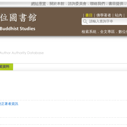
網站導覽
．
關於本館
．
諮詢委員會
．
聯絡我們
．
書目提供
．
｜
書目
｜
佛學著者
｜
站內
｜
檢索系統
．
全文專區
．
數位
範資料
校正著者資訊