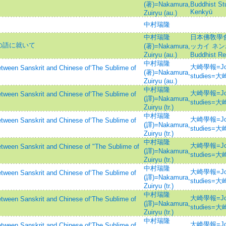
(著)=Nakamura,
Buddhist S
Kenkyū
Zuiryu (au.)
中村瑞隆
中村瑞隆
日本佛敎學會
の語に就いて
(著)=Nakamura,
ッカイ ネンポウ=
Zuiryu (au.)
Buddhist Re
中村瑞隆
大崎學報=Journ
 Sanskrit and Chinese of‘The Sublime of
(著)=Nakamura,
studies
Zuiryu (au.)
中村瑞隆
大崎學報=Journ
 Sanskrit and Chinese of‘The Sublime of
(譯)=Nakamura,
studies
Zuiryu (tr.)
中村瑞隆
大崎學報=Journ
 Sanskrit and Chinese of‘The Sublime of
(譯)=Nakamura,
studies
Zuiryu (tr.)
中村瑞隆
大崎學報=Journ
 Sanskrit and Chinese of "The Sublime of
(譯)=Nakamura,
studies
Zuiryu (tr.)
中村瑞隆
大崎學報=Journ
 Sanskrit and Chinese of‘The Sublime of
(譯)=Nakamura,
studies
Zuiryu (tr.)
中村瑞隆
大崎學報=Journ
 Sanskrit and Chinese of‘The Sublime of
(譯)=Nakamura,
studies
Zuiryu (tr.)
中村瑞隆
大崎學報=Journ
 Sanskrit and Chinese of‘The Sublime of