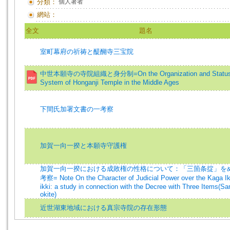
分類：
個人著者
網站：
全文
題名
室町幕府の祈祷と醍醐寺三宝院
中世本願寺の寺院組織と身分制=On the Organization and Statu
System of Honganji Temple in the Middle Ages
下間氏加署文書の一考察
加賀一向一揆と本願寺守護権
加賀一向一揆における成敗権の性格について：「三箇条掟」を
考察= Note On the Character of Judicial Power over the Kaga I
ikki: a study in connection with the Decree with Three Items(Sa
okite)
近世湖東地域における真宗寺院の存在形態