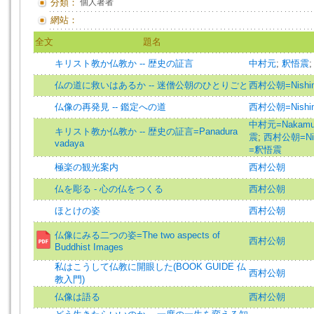
分類：
個人著者
網站：
全文
題名
キリスト教か仏教か -- 歴史の証言
中村元
;
釈悟震
仏の道に救いはあるか -- 迷僧公朝のひとりごと
西村公朝=Nishim
仏像の再発見 -- 鑑定への道
西村公朝=Nishim
中村元=Nakamura
キリスト教か仏教か -- 歴史の証言=Panadura
震
;
西村公朝=Nish
vadaya
=釈悟震
極楽の観光案内
西村公朝
仏を彫る - 心の仏をつくる
西村公朝
ほとけの姿
西村公朝
仏像にみる二つの姿=The two aspects of
西村公朝
Buddhist Images
私はこうして仏教に開眼した(BOOK GUIDE 仏
西村公朝
教入門)
仏像は語る
西村公朝