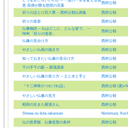
どう生きたらいいのか -- 一度の一生を変える知
西村公朝
恵 高僧が贈る慈雨の言葉
祈りのほとけ百八尊 -- 西村公朝仏画集
西村公朝
祈りの造形
西村公朝
仏像物語 -- 仏はどこに、どんな姿で。 --
西村公朝
NHK「祈りの造形」
仏像の見分け方
西村公朝
やさしい仏画の描き方
西村公朝
知っておきたい仏像の見分け方
西村公朝
千の手千の眼 -- 羅漢講座
西村公朝
やさしい仏像の造り方 -- 土と水と手と
西村公朝
『十二神将のつれづれ話』
西村公朝 (著)=Nish
やさしい仏像の見方
西村公朝
昭和の生きた羅漢さん
西村公朝
Showa no ikita rakansan
Nishimura, Koc
仏の世界観 仏像造形の条件
西村公朝