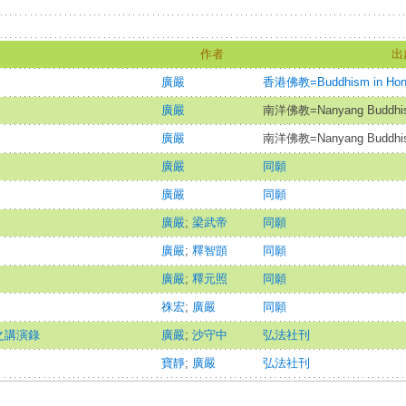
作者
出
廣嚴
香港佛教=Buddhism in Hon
廣嚴
南洋佛教=Nanyang Buddhis
廣嚴
南洋佛教=Nanyang Buddhis
廣嚴
同願
廣嚴
同願
廣嚴
;
梁武帝
同願
廣嚴
;
釋智顗
同願
廣嚴
;
釋元照
同願
祩宏
;
廣嚴
同願
之講演錄
廣嚴
;
沙守中
弘法社刊
寶靜
;
廣嚴
弘法社刊