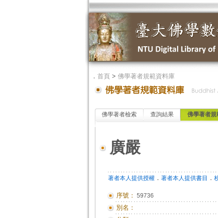
．
首頁
>
佛學著者規範資料庫
佛學著者檢索
查詢結果
佛學著者規
廣嚴
．
．
著者本人提供授權
著者本人提供書目
序號：
59736
別名：