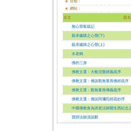
分類：
網站：
全文
題名
無心窟集跋記
親承爐韝之心聲(下)
親承爐韝之心聲(上)
水老鶴
佛的三身
佛教文選：大般涅槃經義疏序
佛教文選：佛說觀無量壽佛經疏序
佛教文選：觀無量壽佛義疏序
佛教文選：佛說阿彌陀經疏鈔序
中國佛教會為諦老法師開生西紀念
寶靜法師演說辭