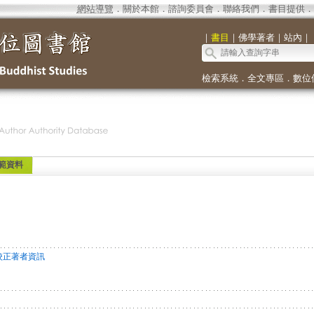
網站導覽
．
關於本館
．
諮詢委員會
．
聯絡我們
．
書目提供
．
｜
書目
｜
佛學著者
｜
站內
｜
檢索系統
．
全文專區
．
數位
範資料
校正著者資訊