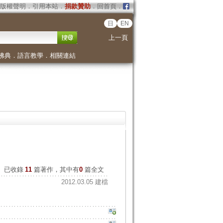
版權聲明
．
引用本站
．
捐款贊助
．
回首頁
．
日
EN
上一頁
佛典
．
語言教學
．
相關連結
已收錄
11
篇著作，其中有
0
篇全文
2012.03.05 建檔