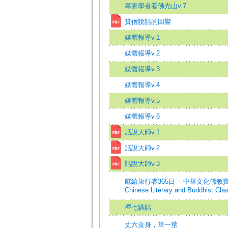
專家學者看佛光山v.7
貧僧說話的回響
媒體報導v.1
媒體報導v.2
媒體報導v.3
媒體報導v.4
媒體報導v.5
媒體報導v.6
話說大師v.1
話說大師v.2
話說大師v.3
獻給旅行者365日 -- 中華文化佛教寶典(中英文
Chinese Literary and Buddhist Clas
禪七講話
丈六金身，草一莖