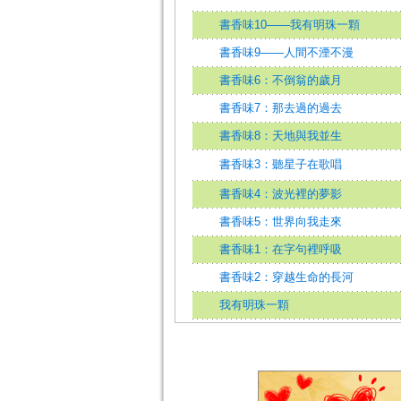
書香味10——我有明珠一顆
書香味9——人間不湮不漫
書香味6：不倒翁的歲月
書香味7：那去過的過去
書香味8：天地與我並生
書香味3：聽星子在歌唱
書香味4：波光裡的夢影
書香味5：世界向我走來
書香味1：在字句裡呼吸
書香味2：穿越生命的長河
我有明珠一顆