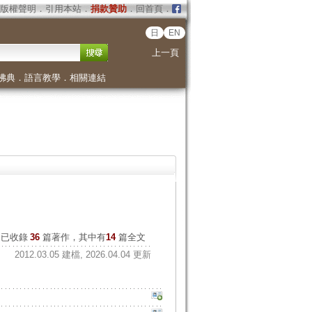
版權聲明
．
引用本站
．
捐款贊助
．
回首頁
．
日
EN
上一頁
佛典
．
語言教學
．
相關連結
已收錄
36
篇著作，其中有
14
篇全文
2012.03.05 建檔, 2026.04.04 更新