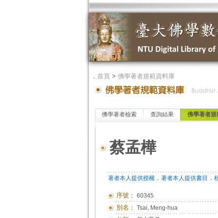
．
首頁
>
佛學著者規範資料庫
佛學著者檢索
查詢結果
佛學著者規
蔡孟樺
．
．
著者本人提供授權
著者本人提供書目
序號：
60345
別名：
Tsai, Meng-hua