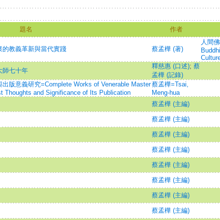
題名
作者
人間佛教
懷的教義革新與當代實踐
蔡孟樺 (著)
Buddhi
Cultur
釋慈惠 (口述)
;
蔡
大師七十年
孟樺 (記錄)
=Complete Works of Venerable Master
蔡孟樺=Tsai,
 Thoughts and Significance of Its Publication
Meng-hua
蔡孟樺 (主編)
蔡孟樺 (主編)
蔡孟樺 (主編)
蔡孟樺 (主編)
蔡孟樺 (主編)
蔡孟樺 (主編)
蔡孟樺 (主編)
蔡孟樺 (主編)