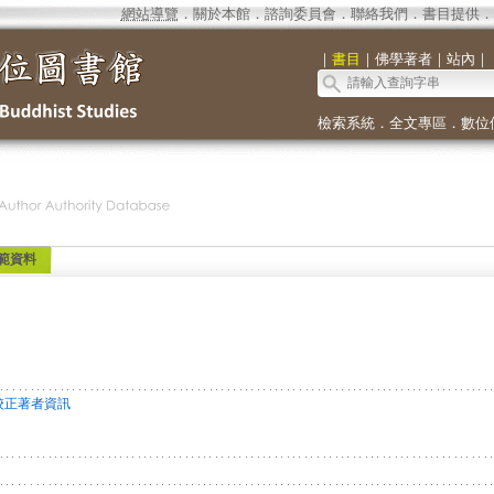
網站導覽
．
關於本館
．
諮詢委員會
．
聯絡我們
．
書目提供
．
｜
書目
｜
佛學著者
｜
站內
｜
檢索系統
．
全文專區
．
數位
範資料
校正著者資訊