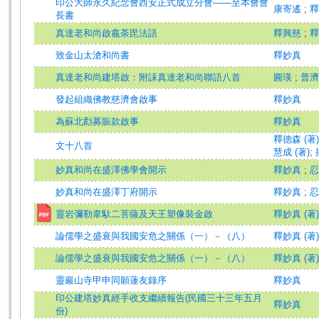
印公大師永久紀念會西安正式成立分會——至本會會
康寄遙
;
釋
長書
真達老和尚啟龕荼毘法語
釋興慈
;
釋
致金山太滄和尚書
釋妙真
真達老和尚建塔啟：附誄真達老和尚聯語八首
圓瑛
;
普
發起組織佛教慈濟會啟事
釋妙真
為蘇北勸募賑款啟事
釋妙真
釋德森 (著)
文十八首
慧成 (著)
;
妙真和尚在盛澤佛學會開示
釋妙真
;
忍
妙真和尚在盛澤丁府開示
釋妙真
;
忍
靈岩彌勒韋馱二菩薩及天王塑像裝金啟
釋妙真 (著)
論儒學之盛衰與我國安危之關係（一）－（八）
釋妙真 (著)
論儒學之盛衰與我國安危之關係（一）－（八）
釋妙真 (著)
靈巖山寺甲申同願蓮友錄序
釋妙真
印公建塔妙真經手收支繼續報告(民國三十三年五月
釋妙真
份)