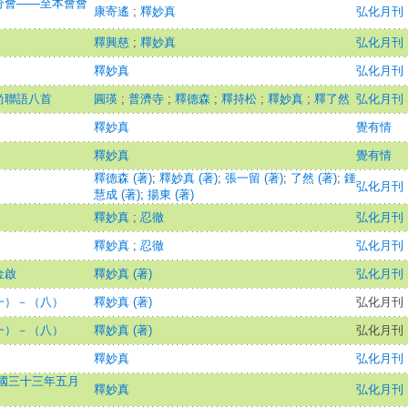
分會——至本會會
康寄遙
;
釋妙真
弘化月刊
釋興慈
;
釋妙真
弘化月刊
釋妙真
弘化月刊
尚聯語八首
圓瑛
;
普濟寺
;
釋德森
;
釋持松
;
釋妙真
;
釋了然
弘化月刊
釋妙真
覺有情
釋妙真
覺有情
釋德森 (著)
;
釋妙真 (著)
;
張一留 (著)
;
了然 (著)
;
鍾
弘化月刊
慧成 (著)
;
揚東 (著)
釋妙真
;
忍徹
弘化月刊
釋妙真
;
忍徹
弘化月刊
金啟
釋妙真 (著)
弘化月刊
一）－（八）
釋妙真 (著)
弘化月刊
一）－（八）
釋妙真 (著)
弘化月刊
釋妙真
弘化月刊
國三十三年五月
釋妙真
弘化月刊