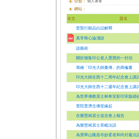
分類：
個人著者
網站：
全文
題名
普賢行願品白話解釋
真常唯心論淺說
談藝術
關於徵集印公老人墨寶的一封信
籌繪「印光大師畫傳」的商榷書
印光大師生西十二周年紀念會上講
印光大師生西十二週年紀念會上講
為世界佛教居士林奉安影印宋版磧
普陀普濟念佛堂緣起
在樂慧斌居士追念會上報告
為樂慧斌居士茶毗法語
為寶華山隆昌寺妙柔老和尚封龕法