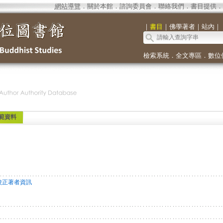
網站導覽
．
關於本館
．
諮詢委員會
．
聯絡我們
．
書目提供
．
｜
書目
｜
佛學著者
｜
站內
｜
檢索系統
．
全文專區
．
數位
範資料
校正著者資訊