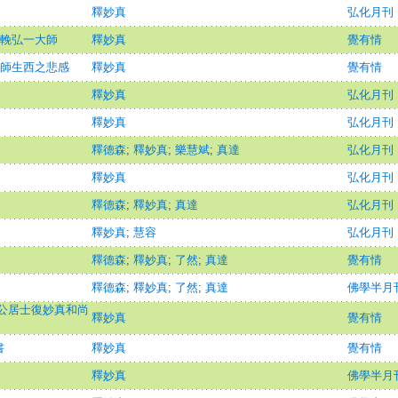
釋妙真
弘化月刊
：輓弘一大師
釋妙真
覺有情
大師生西之悲感
釋妙真
覺有情
釋妙真
弘化月刊
釋妙真
弘化月刊
釋德森
;
釋妙真
;
樂慧斌
;
真達
弘化月刊
釋妙真
弘化月刊
釋德森
;
釋妙真
;
真達
弘化月刊
釋妙真
;
慧容
弘化月刊
釋德森
;
釋妙真
;
了然
;
真達
覺有情
釋德森
;
釋妙真
;
了然
;
真達
佛學半月
公居士復妙真和尚
釋妙真
覺有情
書
釋妙真
覺有情
釋妙真
佛學半月