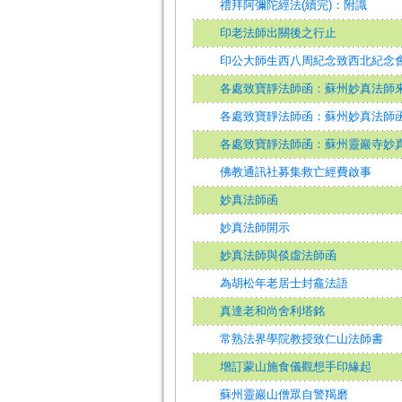
禮拜阿彌陀經法(續完)：附識
印老法師出關後之行止
印公大師生西八周紀念致西北紀念
各處致寶靜法師函：蘇州妙真法師
各處致寶靜法師函：蘇州妙真法師
各處致寶靜法師函：蘇州靈巖寺妙
佛教通訊社募集救亡經費啟事
妙真法師函
妙真法師開示
妙真法師與倓虛法師函
為胡松年老居士封龕法語
真達老和尚舍利塔銘
常熟法界學院教授致仁山法師書
增訂蒙山施食儀觀想手印緣起
蘇州靈巖山僧眾自警羯磨