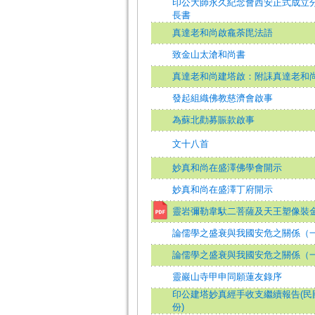
印公大師永久紀念會西安正式成立
長書
真達老和尚啟龕荼毘法語
致金山太滄和尚書
真達老和尚建塔啟：附誄真達老和
發起組織佛教慈濟會啟事
為蘇北勸募賑款啟事
文十八首
妙真和尚在盛澤佛學會開示
妙真和尚在盛澤丁府開示
靈岩彌勒韋馱二菩薩及天王塑像裝
論儒學之盛衰與我國安危之關係（
論儒學之盛衰與我國安危之關係（
靈巖山寺甲申同願蓮友錄序
印公建塔妙真經手收支繼續報告(民
份)