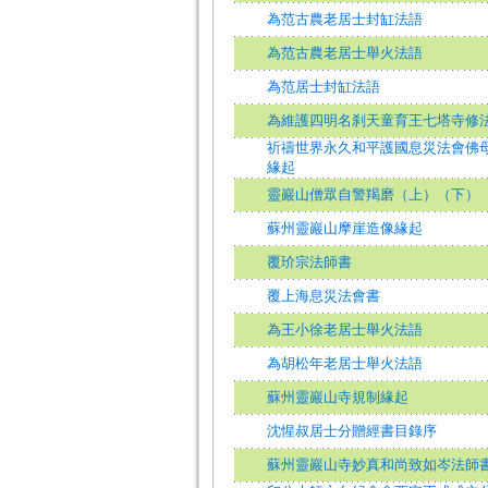
為范古農老居士封缸法語
為范古農老居士舉火法語
為范居士封缸法語
為維護四明名刹天童育王七塔寺修
祈禱世界永久和平護國息災法會佛
緣起
靈巖山僧眾自警羯磨（上）（下）
蘇州靈巖山摩崖造像緣起
覆玠宗法師書
覆上海息災法會書
為王小徐老居士舉火法語
為胡松年老居士舉火法語
蘇州靈巖山寺規制緣起
沈惺叔居士分贈經書目錄序
蘇州靈巖山寺妙真和尚致如岑法師