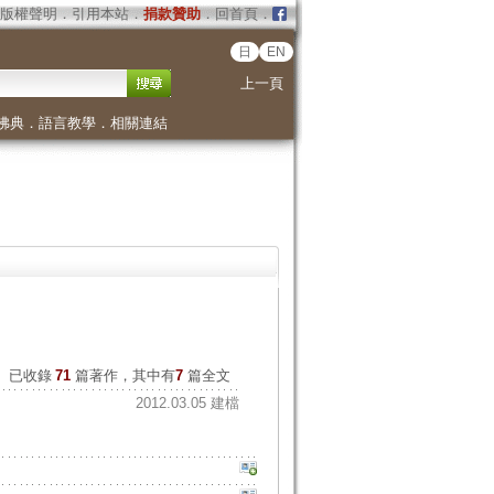
版權聲明
．
引用本站
．
捐款贊助
．
回首頁
．
日
EN
上一頁
佛典
．
語言教學
．
相關連結
已收錄
71
篇著作，其中有
7
篇全文
2012.03.05 建檔