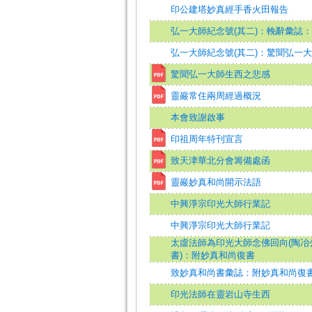
印公建塔妙真經手香火田報告
弘一大師紀念號(其二)：輓辭彙誌
弘一大師紀念號(其二)：驚聞弘一
驚聞弘一大師生西之悲感
靈巖常住兩周經過概況
本會致謝啟事
印祖周年特刊宣言
致天津華北分會籌備處函
靈巖妙真和尚開示法語
中興淨宗印光大師行業記
中興淨宗印光大師行業記
太虛法師為印光大師念佛回向(陶冶
書)：附妙真和尚復書
致妙真和尚書彙誌：附妙真和尚復
印光法師在靈岩山寺生西