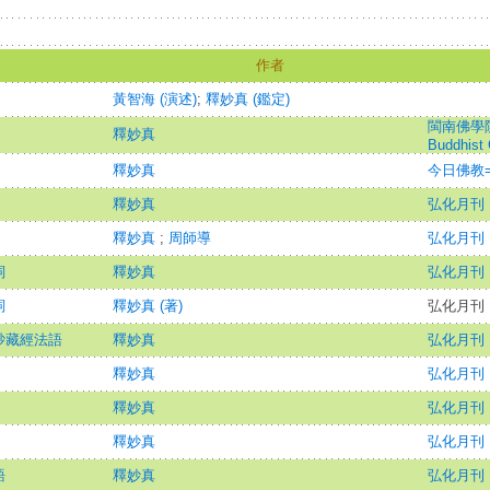
作者
黃智海 (演述)
;
釋妙真 (鑑定)
閩南佛學院學報
釋妙真
Buddhist 
釋妙真
今日佛教=Th
釋妙真
弘化月刊
釋妙真
;
周師導
弘化月刊
詞
釋妙真
弘化月刊
詞
釋妙真 (著)
弘化月刊
砂藏經法語
釋妙真
弘化月刊
釋妙真
弘化月刊
釋妙真
弘化月刊
釋妙真
弘化月刊
語
釋妙真
弘化月刊