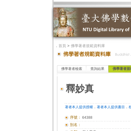
．
首頁
>
佛學著者規範資料庫
佛學著者檢索
查詢結果
佛學著者規
釋妙真
．
．
著者本人提供授權
著者本人提供書目
序號：
64388
別名：