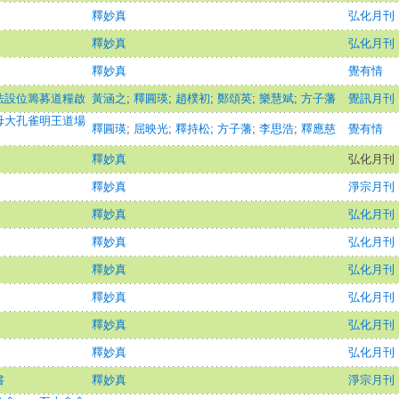
釋妙真
弘化月刊
釋妙真
弘化月刊
釋妙真
覺有情
法設位籌募道糧啟
黃涵之
;
釋圓瑛
;
趙樸初
;
鄭頌英
;
樂慧斌
;
方子藩
覺訊月刊
母大孔雀明王道場
釋圓瑛
;
屈映光
;
釋持松
;
方子藩
;
李思浩
;
釋應慈
覺有情
釋妙真
弘化月刊
釋妙真
淨宗月刊
釋妙真
弘化月刊
釋妙真
弘化月刊
釋妙真
弘化月刊
釋妙真
弘化月刊
釋妙真
弘化月刊
釋妙真
弘化月刊
書
釋妙真
淨宗月刊