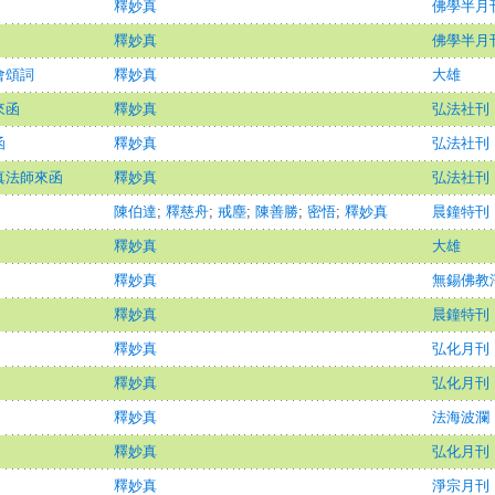
釋妙真
佛學半月
釋妙真
佛學半月
會頌詞
釋妙真
大雄
來函
釋妙真
弘法社刊
函
釋妙真
弘法社刊
真法師來函
釋妙真
弘法社刊
陳伯達
;
釋慈舟
;
戒塵
;
陳善勝
;
密悟
;
釋妙真
晨鐘特刊
釋妙真
大雄
釋妙真
無錫佛教
釋妙真
晨鐘特刊
釋妙真
弘化月刊
釋妙真
弘化月刊
釋妙真
法海波瀾
釋妙真
弘化月刊
釋妙真
淨宗月刊