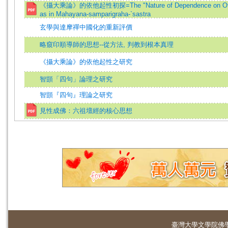
《攝大乘論》的依他起性初探=The "Nature of Dependence on Othe
as in Mahayana-samparigraha-`sastra
玄學與達摩禪中國化的重新評價
略窺印順導師的思想--從方法, 判教到根本真理
《攝大乘論》的依他起性之研究
智顗「四句」論理之研究
智顗『四句』理論之研究
見性成佛：六祖壇經的核心思想
臺灣大學
文學院佛