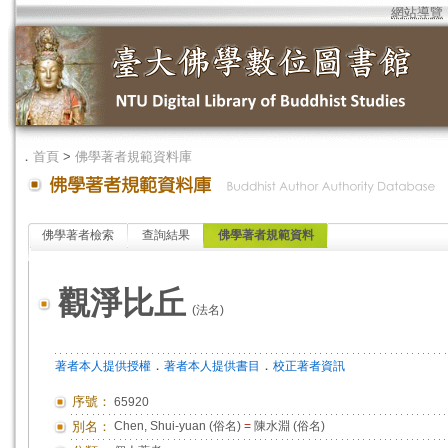
網站導覽
．
首頁
>
佛學著者規範資料庫
佛學著者檢索
查詢結果
佛學著者規範資料
觀淨比丘
(法名)
．
．
著者本人提供授權
著者本人提供書目
校正著者資訊
序號：
65920
別名：
Chen, Shui-yuan (俗名)
=
陳水淵 (俗名)