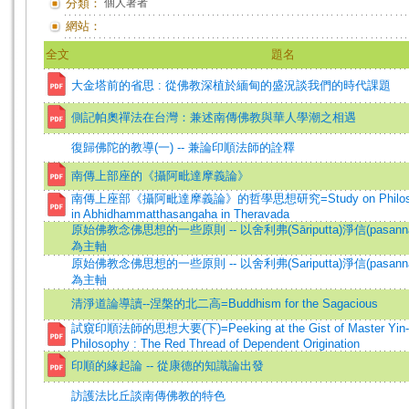
分類：
個人著者
網站：
全文
題名
大金塔前的省思 : 從佛教深植於緬甸的盛況談我們的時代課題
側記帕奧禪法在台灣：兼述南傳佛教與華人學潮之相遇
復歸佛陀的教導(一) -- 兼論印順法師的詮釋
南傳上部座的《攝阿毗達摩義論》
南傳上座部《攝阿毗達摩義論》的哲學思想研究=Study on Philosoph
in Abhidhammatthasangaha in Theravada
原始佛教念佛思想的一些原則 -- 以舍利弗(Sāriputta)淨信(pasa
為主軸
原始佛教念佛思想的一些原則 -- 以舍利弗(Sariputta)淨信(pasa
為主軸
清淨道論導讀--涅槃的北二高=Buddhism for the Sagacious
試窺印順法師的思想大要(下)=Peeking at the Gist of Master Yin-s
Philosophy : The Red Thread of Dependent Origination
印順的緣起論 -- 從康德的知識論出發
訪護法比丘談南傳佛教的特色