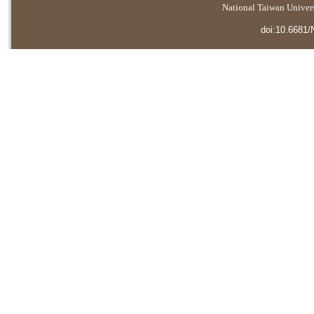
National Taiwan Universi
doi:10.6681