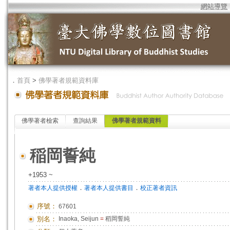
網站導覽
．
首頁
>
佛學著者規範資料庫
佛學著者檢索
查詢結果
佛學著者規範資料
稲岡誓純
+1953 ~
．
．
著者本人提供授權
著者本人提供書目
校正著者資訊
序號：
67601
別名：
Inaoka, Seijun
=
稻岡誓純