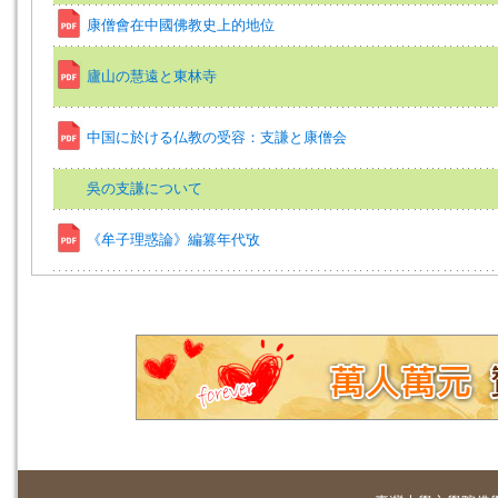
康僧會在中國佛教史上的地位
廬山の慧遠と東林寺
中国に於ける仏教の受容：支謙と康僧会
吳の支謙について
《牟子理惑論》編篡年代攷