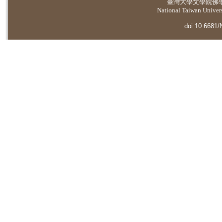
臺灣大學
文學院佛
National Taiwan Universi
doi:10.6681