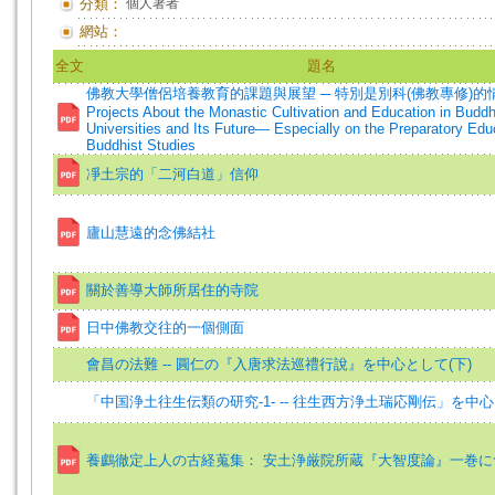
分類：
個人著者
網站：
全文
題名
佛教大學僧侶培養教育的課題與展望 ─ 特別是別科(佛教專修)的情
Projects About the Monastic Cultivation and Education in Buddh
Universities and Its Future— Especially on the Preparatory Edu
Buddhist Studies
凈土宗的「二河白道」信仰
廬山慧遠的念佛結社
關於善導大師所居住的寺院
日中佛教交往的一個側面
會昌の法難 -- 圓仁の『入唐求法巡禮行說』を中心として(下)
「中国浄土往生伝類の研究-1- -- 往生西方浄土瑞応剛伝」を中
養鸕徹定上人の古経蒐集： 安土浄厳院所蔵『大智度論』一巻に