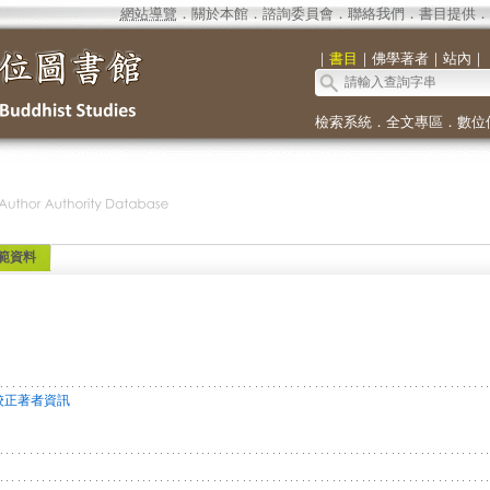
網站導覽
．
關於本館
．
諮詢委員會
．
聯絡我們
．
書目提供
．
｜
書目
｜
佛學著者
｜
站內
｜
檢索系統
．
全文專區
．
數位
範資料
校正著者資訊