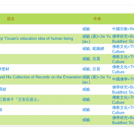
題名
作者
戒毓
中國宗教=Reli
戒毓 (著)=Jie Yu
佛學研究=Buddh
uan's education idea of human being
(au.)
Buddhist St
佛教文化=The C
戒毓
;
昵圖網
Culture
佛教文化=The C
戒毓
;
呂晨
Culture
佛教文化=The C
律楚材
戒毓
;
呂晨
Culture
Collection of Records on the Emanation
戒毓 (著)=Jie Yu
中國佛學=The C
(au.)
佛學研究=Buddh
譯經
戒毓
Buddhist St
佛教文化=The C
的三寶弟子『王安石居士』
戒毓
Culture
佛教文化=The C
路
戒毓
Culture
佛學研究=Buddh
戒毓
Buddhist St