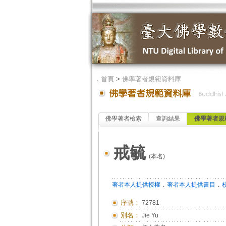
．
首頁
>
佛學著者規範資料庫
佛學著者檢索
查詢結果
佛學著者規
戒毓
(本名)
．
．
著者本人提供授權
著者本人提供書目
序號：
72781
別名：
Jie Yu