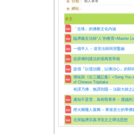
分類：
個人著者
網站：
全文
「念珠」的佛教文化內涵
臨濟義玄法師“人”的教育=Master Linji Yix
一個半人 -- 道安法師與習鑿齒
從辟佛到護法的張商英宰相
提倡『以儒治國，以佛治心』的耶
僧祐與《出三藏記集》=Seng You and His 
of Chinese Tripitaka
有譯乃傳，無譯則隱 -- 法顯大師之
遙知不是雪，為有暗香來 -- 虔誠
燈火闌珊人孤獨 -- 東坡居士的學佛
北宋臨濟宗真凈克文之禪法思想