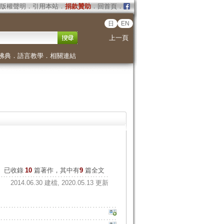
版權聲明
．
引用本站
．
捐款贊助
．
回首頁
．
日
EN
上一頁
佛典
．
語言教學
．
相關連結
已收錄
10
篇著作，其中有
9
篇全文
2014.06.30 建檔, 2020.05.13 更新