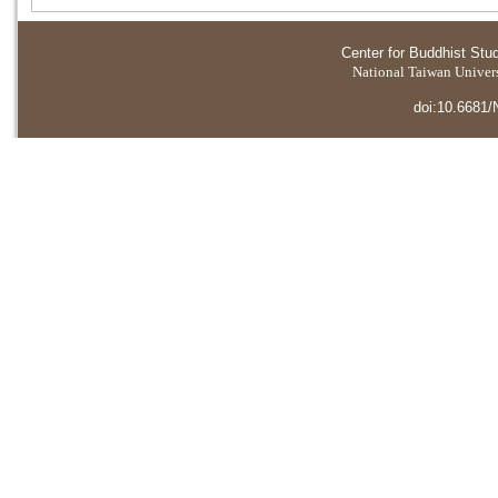
Center for Buddhist Stu
National Taiwan Universi
doi:10.6681