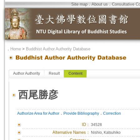
Site map
．
About us
．
Consultative C
．
Home
>
Buddhist Author Authority Database
Author Authority
Result
Content
西尾勝彦
．
．
Authorize Area for Author
Provide Bibliography
Correction
ID
：
34528
Alternative Names：
Nishio, Katsuhiko