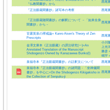
西尾勝
『仏教聞書抄』から
『正法眼蔵聞書抄』諸写本の考察
西尾勝
『正法眼蔵随聞書抄』の解釈について －「如来全身
西尾勝
聞書抄」から－
甘露英泉の禪戒論= Kanro Aisen's Theory of Zen
西尾勝彦
Prescripts
小川隆 
金澤文庫本《正法眼藏》の譯注研究(一)=An
上光洋 
Annotated Translation of the Manuscript
勝彦 =N
Shobogenzo Owned by Kanazawwa Bunko(I)
鳴宇 =L
泉福寺本『正法眼蔵聞書抄』の註釈文について
西尾勝
泉福寺本『正法眼蔵聞書抄』の諸問題 - 「坐禅儀聞
西尾勝彦
書抄」を中心に=On the Shobogenzo Kikigakisho in
the Collection of Senpuku-ji