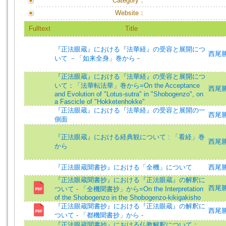
Category：
Website：
Fulltext
Title
『正法眼蔵』における『法華経』の受容と展開につ
西尾勝
いて －「如来全身」巻から－
『正法眼蔵』における『法華経』の受容と展開につ
いて：「法華転法華」巻から=On the Acceptance
西尾勝
and Evolution of "Lotus-sutra" in "Shobogenzo", on
a Fascicle of "Hokketenhokke"
『正法眼蔵』における『法華経』の受容と展開の一
西尾勝
側面
『正法眼蔵』における経典観について : 「看経」巻
西尾勝
から
『正法眼蔵聞書抄』における「全機」について
西尾勝
『正法眼蔵聞書抄』における『正法眼蔵』の解釈に
西尾勝彦
ついて - 「全機聞書抄」から=On the Interpretation
of the Shobogenzo in the Shobogenzo-kikigakisho
『正法眼蔵聞書抄』における『正法眼蔵』の解釈に
西尾勝彦
ついて - 「都機聞書抄」から -
『正法眼蔵聞書抄』における仏教解釈について：