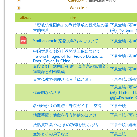
Category：
Individual Author
Website：
Fulltext
Title
「密教仏像図典」の刊行助成と観想法の基
下泉全暁 (著)=Shi
本的構造
(著)=Yoritomi, M
Sadhanamala 京都大学写本について
下泉全暁 (著)=Shi
中国大足石刻の十忿怒明王像について
下泉全暁 (著)=Shi
=Stone Images of Ten Fierce Deities at
Dazu Caves in China
五段文例・活用自在 新・真言宗の諷誦文：
下泉全暁 (著)=Shi
講義録と例句集成
日本仏教で信仰される「仏さま」
下泉全暁
;
坂輪
下泉全暁 (著)=Shi
代表的な仏さま
(著)=Hattori, H
(編)=Daihorin-K
名僧ゆかりの遺跡・寺院ガイド -- 空海
下泉全暁
地蔵菩薩：地獄を救う路傍のほとけ
下泉全暁 (著)=Shi
法話資料集 仏さまの功徳を説くお話
下泉全暁 (編著)=Sh
空海とその弟子など
下泉全暁