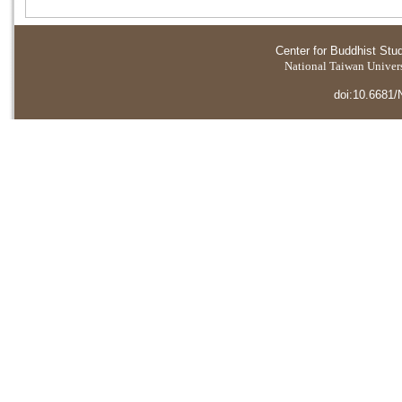
Center for Buddhist Stu
National Taiwan Universi
doi:10.6681