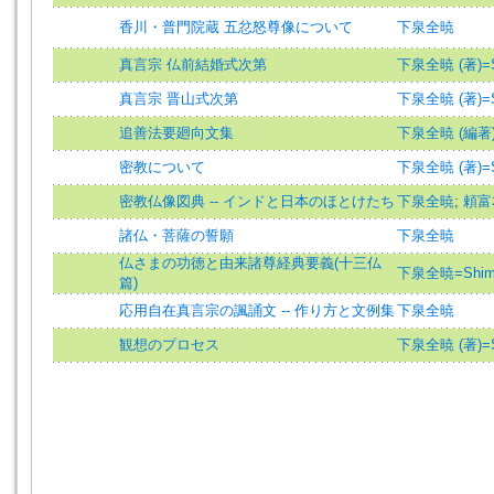
香川・普門院蔵 五忿怒尊像について
下泉全暁
真言宗 仏前結婚式次第
下泉全暁 (著)=Shi
真言宗 晋山式次第
下泉全暁 (著)=Shi
追善法要廻向文集
下泉全暁 (編著)=Sh
密教について
下泉全暁 (著)=Shi
密教仏像図典 -- インドと日本のほとけたち
下泉全暁
;
頼富
諸仏・菩薩の誓願
下泉全暁
仏さまの功徳と由来諸尊経典要義(十三仏
下泉全暁=Shimoi
篇)
応用自在真言宗の諷誦文 -- 作り方と文例集
下泉全暁
観想のプロセス
下泉全暁 (著)=Shi