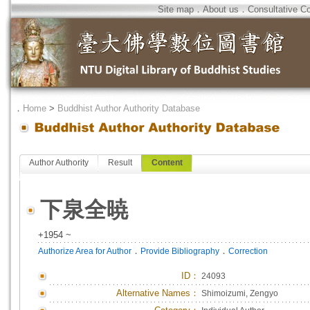
Site map
．
About us
．
Consultative C
．
Home
>
Buddhist Author Authority Database
Author Authority
Result
Content
下泉全暁
+1954 ~
．
．
Authorize Area for Author
Provide Bibliography
Correction
ID
：
24093
Alternative Names：
Shimoizumi, Zengyo