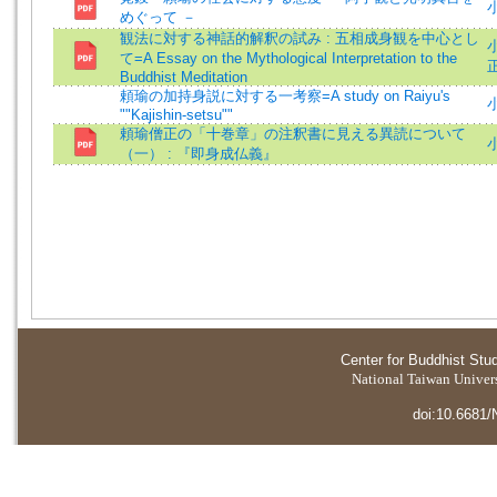
小
めぐって －
観法に対する神話的解釈の試み : 五相成身観を中心とし
小
て=A Essay on the Mythological Interpretation to the
Buddhist Meditation
頼瑜の加持身説に対する一考察=A study on Raiyu's
小
""Kajishin-setsu""
頼瑜僧正の「十巻章」の注釈書に見える異読について
（一） : 『即身成仏義』
Center for Buddhist Stu
National Taiwan Universi
doi:10.6681