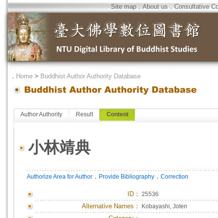
Site map
．
About us
．
Consultative C
．
Home
>
Buddhist Author Authority Database
Author Authority
Result
Content
小林靖典
．
．
Authorize Area for Author
Provide Bibliography
Correction
ID
：
25536
Alternative Names：
Kobayashi, Joten