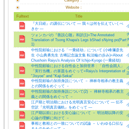
Category：
Website：
Fulltext
Title
『大日経』の講伝について ― 我々は何を伝えていくべ
きか ―
ツォンカパの『善説心随』和訳(1)=The Annotated
Translation of Tsong Khapa's Legs bShad sNying po(Part
1)
ェ
中性院頼瑜における「一乗経劫」について (小峰彌彦先
生 小山典勇先生 古稀記念論文集 転法輪の歩み)=About
Chushoin Raiyu's Analysis Of Ichijo-Kyogo (一乗経劫)
中性院頼瑜における自性会と加持世界 : 「自性会因人」
小
「実行当機」の算題をめぐって=Raiyu's Interpretation of
"Jisyoe" and "Kaji-Sekai"
中性院頼瑜の加持身説について － 禅林寺相承の教主義
小
との関係をめぐって －
中性院頼瑜の加持身説について(2) － 禅林寺相承の教主
小
義との関係をめぐって －
江戸期と明治期における光明真言安心について ― 伝不
空訳『光明真言儀軌』をめぐって ―
江戸期以前における安心論について － 明治期以降の安
小
心論の理解に向けて －
事相と教相との一致についての試論 － いわゆる口伝な
小
るものをめぐって －