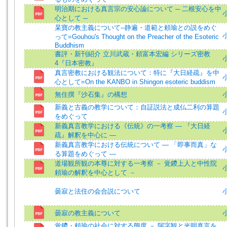
明治期における真言宗の安心論について ─ 二根安心を中
小
心として ─
杲寶の教主義について--静遍・道範と頼瑜との説をめぐ
小
って=Gouhou's Thought on the Preacher of the Esoteric
Buddhism
書評・新刊紹介 立川武蔵・頼富本宏編 シリーズ密教
小
4『日本密教』
真言密教における観法について：特に『大日経疏』を中
心として=On the KANBO in Shingon esoteric buddism
無住撰『沙石集』の構想
小
新義と古義の教学について：自証説法と成仏二利の算題
小
をめぐって
新義真言教学における《伝統》の一考察 ― 『大日経
小
疏』解釈を中心に ―
新義真言教学における伝統について ― 「即事而真」な
る算題をめぐって ―
道場観所観の本尊に対する一考察 － 覚鑁上人と中性院
小
頼瑜の解釈を中心として －
曇寂と法住の会合説について
小
曇寂の教主義について
小
覚鑁・頼瑜の社会に対する態度 － 阿字観と光明真言を