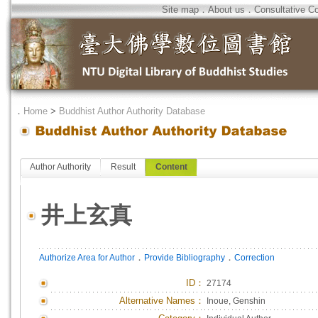
Site map
．
About us
．
Consultative C
．
Home
>
Buddhist Author Authority Database
Author Authority
Result
Content
井上玄真
．
．
Authorize Area for Author
Provide Bibliography
Correction
ID
：
27174
Alternative Names：
Inoue, Genshin