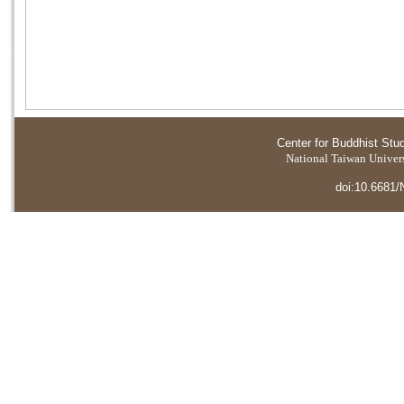
Center for Buddhist Stu
National Taiwan Universi
doi:10.6681