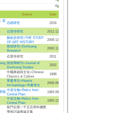
r
Source
Date
)
;
賀
石經研究
2016
)
石窟寺研究
2012.12
藝術史研究=THE STUDY
)
2009.12
OF ART HISTORY
敦煌研究=Dunhuang
2000.11
Research
石窟寺研究
2011
ng,
敦煌學輯刊=Journal of
2002
Dunhuang Studies
中國典籍與文化=Chinese
1998
Classics & Culture
華夏考古=Huaxia
)
2006.06
Archaeology=华夏考古
中原文物=Relics from
景龍
1993.09
Central Plain
中原文物=Relics from
1993.12
Central Plain
龍門石窟一千五百周年國際
學術討論會論文集