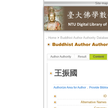
Site map
．
Home
>
Buddhist Author Authority Databa
Author Authority
Result
Content
王振國
．
Authorize Area for Author
Provide Bibli
ID
Alternative Names