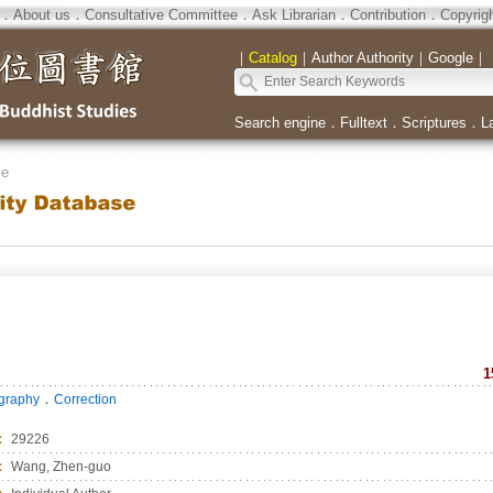
．
About us
．
Consultative Committee
．
Ask Librarian
．
Contribution
．
Copyrig
｜
Catalog
｜
Author Authority
｜
Google
｜
Search engine
．
Fulltext
．
Scriptures
．
L
se
1
．
ography
Correction
：
29226
：
Wang, Zhen-guo