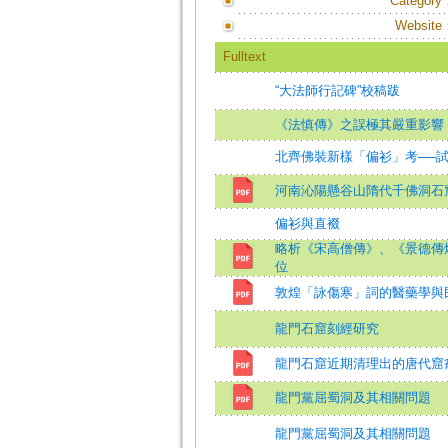
Category
Website
Fulltext
“大法師行記碑”校稿跋
《法慎傳》之誤極其嚴重影響
北齊佛裝新樣「偏衫」考──
河南沁陽懸谷山隋代千佛洞石
偏衫與直裰
略析《宋高僧傳》、《景德傳燈
位
敦煌「詠傷寒」詞的醫藥學與
龍門石窟刻經研究
龍門石窟近期清理出的唐代窟
龍門黨屈蜀洞及其相關問題
龍門黨屈蜀洞及其相關問題