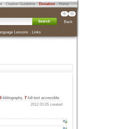
ht
．
Citation Guideline
．
Donation
．
Home
中
日
Back
anguage Lessons
．
Links
5
bibliography,
7
full-text accessible.
2012.03.05 created