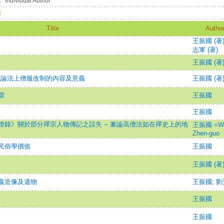
：
Individual Author
：
Title
Autho
王振國 (著
志軍 (著)
王振國 (著
試論法上僧服改制的內容及意義
王振國 (著
窟
王振國
王振國
錄》關於部分禪宗人物傳記之誤失 -- 兼論高僧法如在禪史上的地
王振國 =Wa
Zhen-guo
民俗學價值
王振國
王振國 (著
龕造像及遺物
王振國
;
劉
王振國
王振國