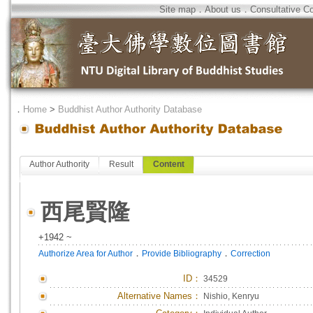
Site map
．
About us
．
Consultative C
．
Home
>
Buddhist Author Authority Database
Author Authority
Result
Content
西尾賢隆
+1942 ~
．
．
Authorize Area for Author
Provide Bibliography
Correction
ID
：
34529
Alternative Names：
Nishio, Kenryu