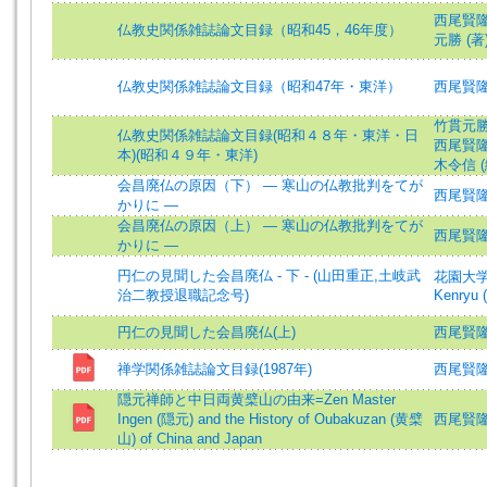
西尾賢隆 (著
仏教史関係雑誌論文目録（昭和45，46年度）
元勝 (著)=
仏教史関係雑誌論文目録（昭和47年・東洋）
西尾賢隆 (著
竹貫元勝 (
仏教史関係雑誌論文目録(昭和４８年・東洋・日
西尾賢隆 (編
本)(昭和４９年・東洋)
木令信 (編)
会昌廃仏の原因（下） ― 寒山の仏教批判をてが
西尾賢
かりに ―
会昌廃仏の原因（上） ― 寒山の仏教批判をてが
西尾賢
かりに ―
円仁の見聞した会昌廃仏 - 下 - (山田重正,土岐武
花園大
治二教授退職記念号)
Kenryu (
円仁の見聞した会昌廃仏(上)
西尾賢隆 (著
禅学関係雑誌論文目録(1987年)
西尾賢
隠元禅師と中日両黄檗山の由来=Zen Master
Ingen (隠元) and the History of Oubakuzan (黄檗
西尾賢隆 (譯
山) of China and Japan