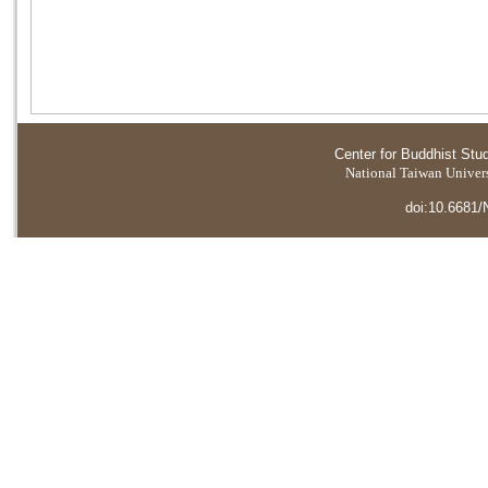
Center for Buddhist Stu
National Taiwan Universi
doi:10.6681