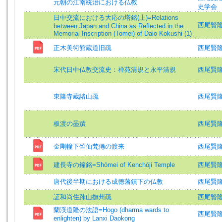
元朝の江南統治における仏教
史学会
日中交流における大応の塔銘(上)=Relations
西尾賢
between Japan and China as Reflected in the
Memorial Inscription (Tomei) of Daio Kokushi (1)
正木美術館蔵道旧疏
西尾賢隆 (著
宋代日中仏教交流史：禅苑清規と永平清規
西尾賢隆 (著
東隆寺蔵諸山疏
西尾賢隆 (著
板渡の墨蹟
西尾賢隆 (著
金剛幢下竺仙梵僊の渡来
西尾賢
建長寺の鐘銘=Shōmei of Kenchōji Temple
西尾賢隆 (著
唐代後半期における成徳藩鎮下の仏教
西尾賢
証和尚住踈山撫州疏
西尾賢隆 
蘭渓道隆の法語=Hogo (dharma wards to
西尾賢隆 (著
enlighten) by Lanxi Daokong