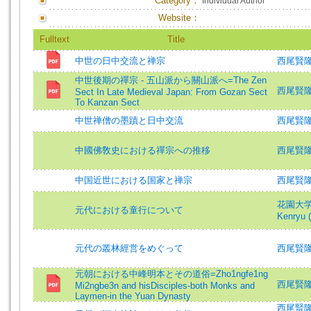
Category：
Individual Author
Website：
Fulltext
Title
中世の日中交流と禅宗
西尾賢隆 (著
中世後期の禪宗 - 五山派から關山派へ=The Zen
西尾賢
Sect In Late Medieval Japan: From Gozan Sect
To Kanzan Sect
中世禅僧の墨蹟と日中交流
西尾賢隆 (著
中國佛敎史における禪宗への推移
西尾賢
中国近世における国家と禅宗
西尾賢隆 
花園大
元代における童行について
Kenryu (
元代の叢林經営をめぐって
西尾賢
元朝における中峰明本とその道俗=Zho1ngfe1ng
西尾賢隆 (著
Mi2ngbe3n and hisDisciples-both Monks and
Laymen-in the Yuan Dynasty
西尾賢隆 (著